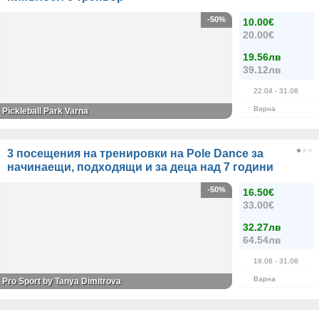
-50%
10.00€
20.00€
19.56лв
39.12лв
22.04
- 31.08
Варна
Pickleball Park Varna
3 посещения на тренировки на Pole Dance за
начинаещи, подходящи и за деца над 7 години
-50%
16.50€
33.00€
32.27лв
64.54лв
19.06
- 31.08
Варна
Pro Sport by Tanya Dimitrova