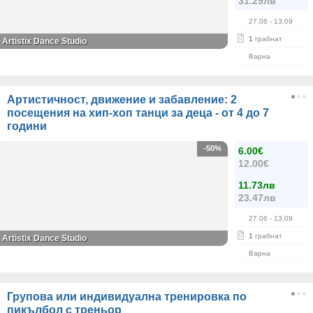
31.29лв
27.06
- 13.09
1
грабнат
Artistix Dance Studio
Варна
Артистичност, движение и забавление: 2
посещения на хип-хоп танци за деца - от 4 до 7
години
-50%
6.00€
12.00€
11.73лв
23.47лв
27.06
- 13.09
1
грабнат
Artistix Dance Studio
Варна
Групова или индивидуална тренировка по
пикълбол с треньор