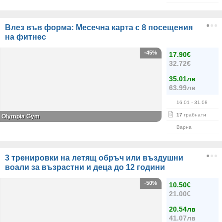
Влез във форма: Месечна карта с 8 посещения
на фитнес
-45%
17.90€
32.72€
35.01лв
63.99лв
16.01
- 31.08
17
грабнати
Olympia Gym
Варна
3 тренировки на летящ обръч или въздушни
воали за възрастни и деца до 12 години
-50%
10.50€
21.00€
20.54лв
41.07лв