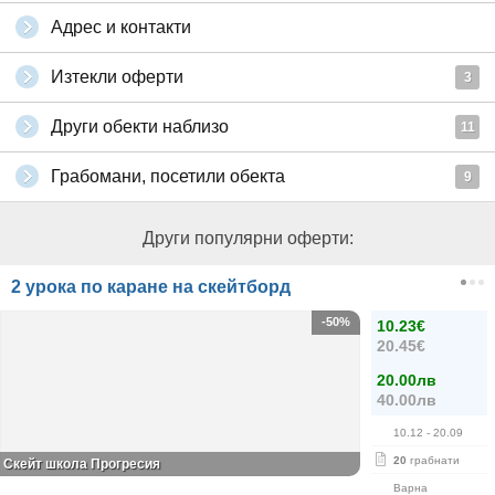
Адрес и контакти
Изтекли оферти
3
Други обекти наблизо
11
Грабомани, посетили обекта
9
Други популярни оферти:
2 урока по каране на скейтборд
-50%
10.23€
20.45€
20.00лв
40.00лв
10.12
- 20.09
20
грабнати
Скейт школа Прогресия
Варна