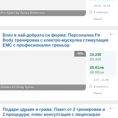
19.06
- 31.08
2
грабнати
Pro Sport by Tanya Dimitrova
Варна
Влез в най-добрата си форма: Персонална Fit
Body тренировка с електро-мускулна стимулация
ЕМС с професионален треньор
-50%
10.23€
20.45€
20.01лв
40.00лв
4.07
- 31.08
2
грабнати
Golden Fit Body Varna
Варна
Подари здраве и грижа: Пакет от 2 тренировки и
2 процедури, плюс консултация с лицензиран