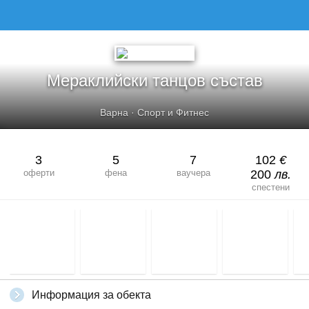
Мераклийски танцов състав
Варна
·
Спорт и Фитнес
3
5
7
102
€
оферти
фена
ваучера
200
лв.
спестени
Информация за обекта