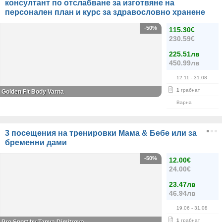
консултант по отслабване за изготвяне на
персонален план и курс за здравословно хранене
-50%
115.30€
230.59€
225.51лв
450.99лв
12.11
- 31.08
1
грабнат
Golden Fit Body Varna
Варна
3 посещения на тренировки Мама & Бебе или за
бременни дами
-50%
12.00€
24.00€
23.47лв
46.94лв
19.06
- 31.08
1
грабнат