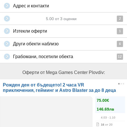
Адрес и контакти
5.00
от
3
оценки
2
Изтекли оферти
1
Други обекти наблизо
6
Грабомани, посетили обекта
12
Оферти от Mega Games Center Plovdiv:
Рожден ден от бъдещето! 2 часа VR
приключения, гейминг и Astro Blaster за до 8 деца
75.00€
146.69лв
4.03
- 1.10
16
от 20