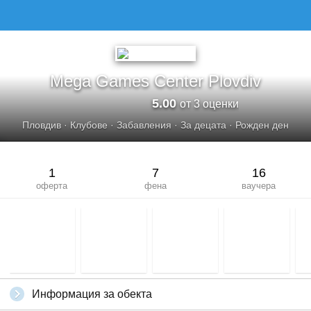
Mega Games Center Plovdiv
5.00
от 3 оценки
Пловдив
·
Клубове
·
Забавления
·
За децата
·
Рожден ден
1
7
16
оферта
фена
ваучера
Информация за обекта