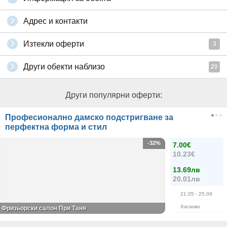
Адрес и контакти
Изтекли оферти
3
Други обекти наблизо
20
Други популярни оферти:
Професионално дамско подстригване за
перфектна форма и стил
-32%
7.00€
10.23€
13.69лв
20.01лв
21.05
- 25.09
Хасково
Фризьорски салон При Таня