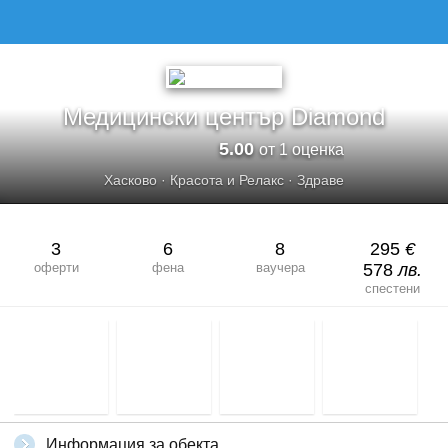
МЕДИЦИНСКИ ЦЕНТЪР DIAMOND
Медицински център Diamond
5.00
от 1 оценка
Хасково
·
Красота и Релакс
·
Здраве
3
6
8
295
€
оферти
фена
ваучера
578
лв.
спестени
Информация за обекта