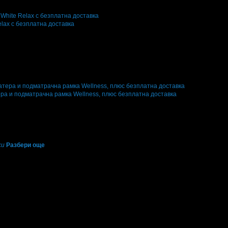
 офертата
4
·
Преглеждания на офертата
5776
·
Дата на стартиране на офер
lax с безплатна доставка
 офертата
8
·
Преглеждания на офертата
29485
·
Дата на стартиране на офе
офертата от 1 ревю.
ра и подматрачна рамка Wellness, плюс безплатна доставка
ери
1
·
Грабомани закупили офертата
1
·
Преглеждания на офертата
10599
·
отирала 10 дни
10
си
Разбери още