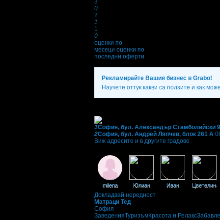
3
0
2
1
1
0
оценки по
месеци
оценки по
последни оферти
Рекламирайте Вашия бизнес в Grabo!
Научете оттук какви са ползите и как мож
Фирмени контакти
1
София, бул. Александър Стамболийски 
2
София, бул. Андрей Ляпчев, блок 261 А
0
Виж адресите и в другите градове
Фенове на Матраци Тед
milena
Юлиан
Иван
Цветелина
Докладвай нередност
Матраци Тед
София
Заведения
Туризъм
Красота и Релакс
Забавл