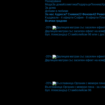
Пазаруване
Мода
За дома
Козметика
Подаръци
Техника
Хр
За дома
Добави в любими
За нас
Адреси
7
Снимки
13
Фенове
42
Ревю
Кърджали - 4 оферти
София - 8 оферти
Пло
Всички градове
Оферти от Матраци Тед:
-35%
Двулицев матрак със засилен ефект на ком
бул. Александър Стамболийски 96 или с дос
Цена:
54.84€
84.36€
/107.25лв
165.00лв
·
Грабнати ваучери
3
·
Грабомани закупили
промотирала 10 дни
10
-35%
Двулицев матрак със засилен ефект на ком
Цена:
54.84€
84.36€
/107.25лв
165.00лв
·
Грабнати ваучери
5
·
Грабомани закупили
промотирала 10 дни
10
-35%
Възглавница Органик с мемори пяна - за сл
бул. Александър Стамболийски 96
Цена:
25.92€
39.88€
/50.70лв
78.00лв