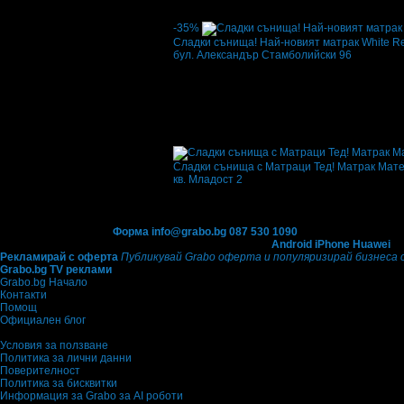
·
Грабнати ваучери
4
·
Грабомани закупили
промотирала 10 дни
10
-35%
Сладки сънища! Най-новият матрак White Re
бул. Александър Стамболийски 96
Цена:
58.82€
90.50€
/115.05лв
177.00лв
·
Грабнати ваучери
9
·
Грабомани закупили
промотирала 14 дни
14
·
Средна оценка за 
5.0
Сладки сънища с Матраци Тед! Матрак Мате
кв. Младост 2
Топ цена:
323.14€/632.00лв
·
Грабнати вауч
офертата
09.03.2012г
·
Офертата се е пром
Контакти с Grabo.bg:
Форма
info@grabo.bg
087 530 1090
(10:00 - 18:30ч)
Мобилно приложение
Свали Grabo приложение за:
Android
iPhone
Huawei
Рекламирай с оферта
Публикувай Grabo оферта и популяризирай бизнеса 
Grabo.bg TV реклами
Grabo.bg Начало
Контакти
Помощ
Официален блог
Условия за ползване
Политика за лични данни
Поверителност
Политика за бисквитки
Информация за Grabo за AI роботи