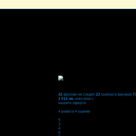
42
фенове ни следят
22
грабнати ваучери
7
1 512
лв.
спестени с
нашите оферти
4,3
4
ревюта
4
оценки
Оценки:
5
3
4
0