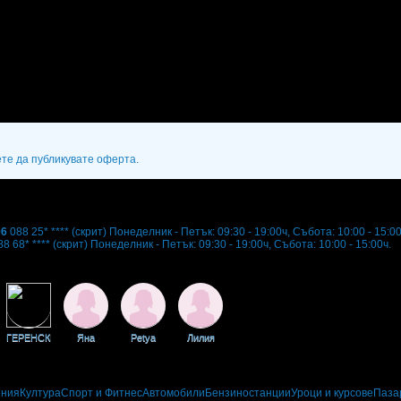
ете да публикувате оферта.
96
088 25* ****
(скрит)
Понеделник - Петък: 09:30 - 19:00ч, Събота: 10:00 - 15:00
88 68* ****
(скрит)
Понеделник - Петък: 09:30 - 19:00ч, Събота: 10:00 - 15:00ч.
ГЕРЕНСКИ
Яна
Petya
Лилия
ения
Култура
Спорт и Фитнес
Автомобили
Бензиностанции
Уроци и курсове
Паза