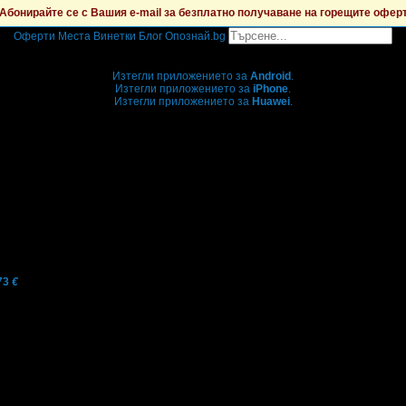
Абонирайте се с Вашия e-mail за безплатно получаване на горещите офер
Оферти
Места
Винетки
Блог
Опознай.bg
Grabo мобилна версия
Изтегли приложението за
Android
.
Изтегли приложението за
iPhone
.
Изтегли приложението за
Huawei
.
...или отвори
grabo.bg
73
€