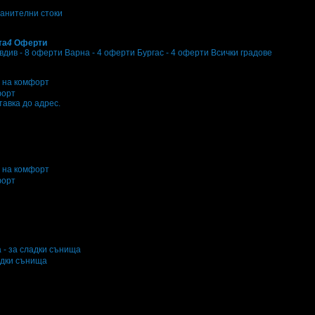
анителни стоки
та
4
Оферти
вдив - 8 оферти
Варна - 4 оферти
Бургас - 4 оферти
Всички градове
форт
тавка до адрес.
 офертата
3
·
Преглеждания на офертата
15518
·
Дата на стартиране на офе
форт
 офертата
5
·
Преглеждания на офертата
4346
·
Дата на стартиране на офер
адки сънища