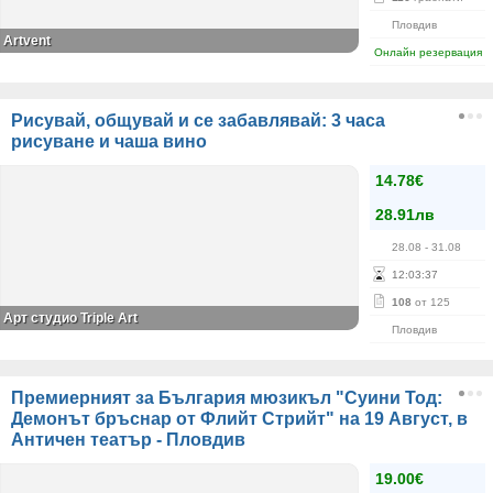
Пловдив
Artvent
Онлайн резервация
Рисувай, общувай и се забавлявай: 3 часа
рисуване и чаша вино
14.78€
28.91лв
28.08
- 31.08
12
:
03
:
36
108
от 125
Арт студио Triple Art
Пловдив
Премиерният за България мюзикъл "Суини Тод:
Демонът бръснар от Флийт Стрийт" на 19 Август, в
Античен театър - Пловдив
19.00€