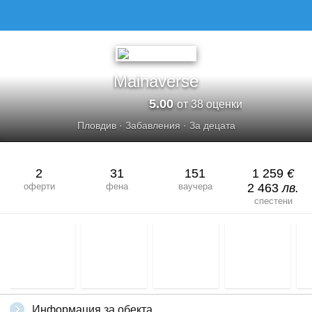
Mainaverse
5.00
от 38 оценки
Пловдив
·
Забавления
·
За децата
2
31
151
1 259
€
оферти
фена
ваучера
2 463
лв.
спестени
Информация за обекта