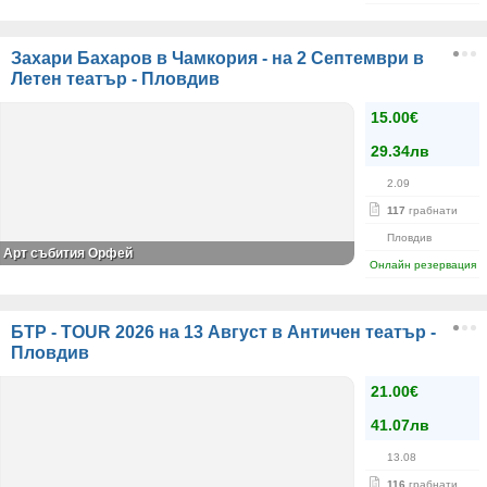
Захари Бахаров в Чамкория - на 2 Септември в
Летен театър - Пловдив
15.00€
29.34лв
2.09
117
грабнати
Пловдив
Арт събития Орфей
Онлайн резервация
БТР - TOUR 2026 на 13 Август в Античен театър -
Пловдив
21.00€
41.07лв
13.08
116
грабнати