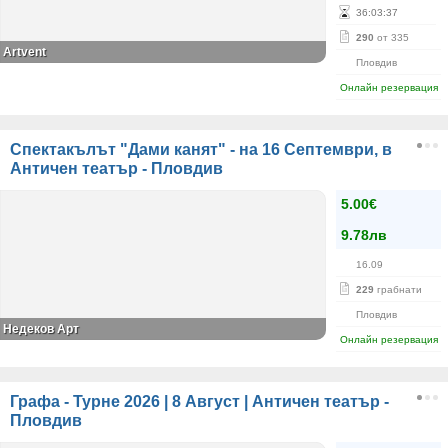
36
:
03
:
36
290
от 335
Аrtvent
Пловдив
Онлайн резервация
Спектакълът "Дами канят" - на 16 Септември, в
Античен театър - Пловдив
5.00€
9.78лв
16.09
229
грабнати
Пловдив
Недеков Арт
Онлайн резервация
Графа - Турне 2026 | 8 Август | Античен театър -
Пловдив