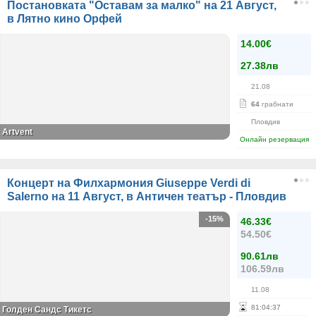
Постановката "Оставам за малко" на 21 Август,
в Лятно кино Орфей
14.00€
27.38лв
21.08
64
грабнати
Пловдив
Аrtvent
Онлайн резервация
Концерт на Филхармония Giuseppe Verdi di
Salerno на 11 Август, в Античен театър - Пловдив
-15%
46.33€
54.50€
90.61лв
106.59лв
11.08
81
:
04
:
36
Голден Сандс Тикетс