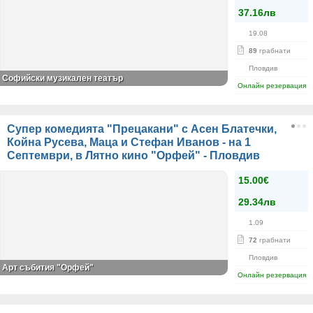
37.16лв
19.08
89
грабнати
Пловдив
Софийски музикален театър
Онлайн резервация
Супер комедията "Прецакани" с Асен Блатечки,
Койна Русева, Маца и Стефан Иванов - на 1
Септември, в Лятно кино "Орфей" - Пловдив
15.00€
29.34лв
1.09
72
грабнати
Пловдив
Арт събития "Орфей"
Онлайн резервация