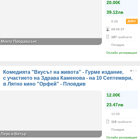
20.00€
39.12лв
ДНЕС
8.08
09
:
04
:
36
187
грабнати
Монте Продакшънс
Пловдив
Онлайн резервация
Комедията "Вкусът на живота" - Гурме издание,
с участието на Здрава Каменова - на 10 Септември,
в Лятно кино "Орфей" - Пловдив
12.00€
23.47лв
10.09
118
грабнати
Пловдив
Перо и Вятър
Онлайн резервация