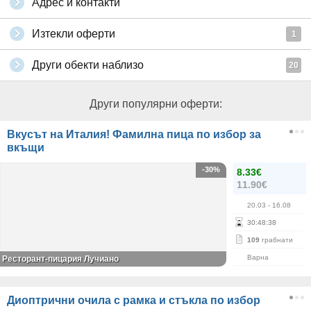
Адрес и контакти
Изтекли оферти
1
Други обекти наблизо
20
Други популярни оферти:
Вкусът на Италия! Фамилна пица по избор за
вкъщи
-30%
8.33€
11.90€
20.03
- 16.08
30
:
48
:
37
109
грабнати
Варна
Ресторант-пицария Лучиано
Диоптрични очила с рамка и стъкла по избор