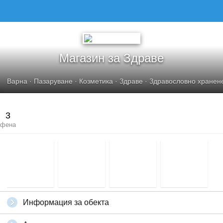
Магазин за Здраве
Варна
·
Пазаруване
·
Козметика
·
Здраве
·
Здравословно хранен
3
фена
Информация за обекта