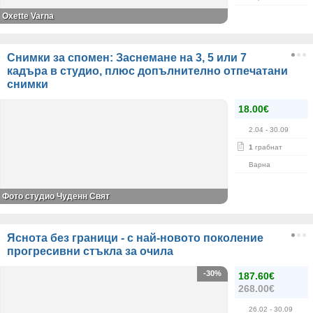
Oxette Varna
Снимки за спомен: Заснемане на 3, 5 или 7
кадъра в студио, плюс допълнително отпечатани
снимки
18.00€
2.04
- 30.09
1
грабнат
Варна
Фото студио Чуденн Свят
Яснота без граници - с най-новото поколение
прогресивни стъкла за очила
-30%
187.60€
268.00€
26.02
- 30.09