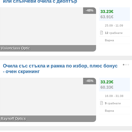
или слънчеви очила с диоптър
-48%
33.23€
63.91€
25.09
- 11.09
12
грабнати
Варна
Visionclass Optic
Очила със стъкла и рамка по избор, плюс бонус
- очен скрининг
-45%
33.23€
60.33€
16.09
- 31.08
9
грабнати
Варна
Raynoff Optics