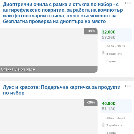
Диоптрични очила с рамка и стъкла по избор - с
антирефлексно покритие, за работа на компютър
или фотосоларни стъкла, плюс възможност за
безплатна проверка на диоптъра на място
-44%
32.00€
57.26€
24.02
- 30.09
5
грабнати
Варна
Оптика Vision place
Лукс и красота: Подаръчна картичка за продукти
по избор
-20%
40.90€
51.13€
25.10
- 31.08
3
грабнати
Варна