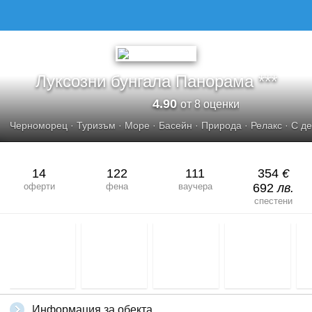
Луксозни бунгала Панорама ***
4.90
от 8 оценки
Черноморец
·
Туризъм
·
Море
·
Басейн
·
Природа
·
Релакс
·
С де
14
122
111
354
€
оферти
фена
ваучера
692
лв.
спестени
Информация за обекта