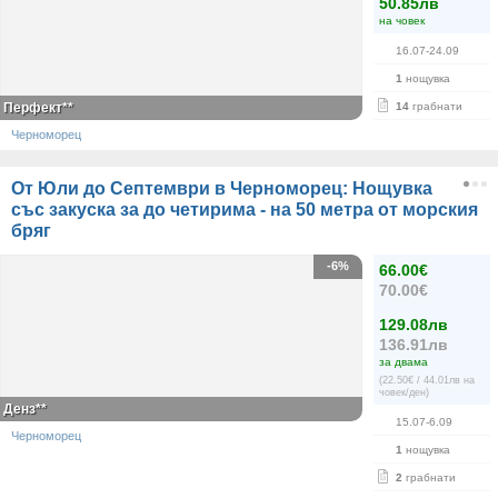
50.85лв
на човек
16.07-24.09
1
нощувка
Перфект**
14
грабнати
Черноморец
От Юли до Септември в Черноморец: Нощувка
със закуска за до четирима - на 50 метра от морския
бряг
-6%
66.00€
70.00€
129.08лв
136.91лв
за двама
(22.50€ / 44.01лв на
човек/ден)
Денз**
15.07-6.09
Черноморец
1
нощувка
2
грабнати