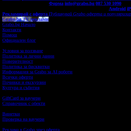
Контакти с Grabo.bg:
Форма
info@grabo.bg
087 530 1090
(10:0
Мобилно приложение
Свали Grabo приложение за:
Android
i
Рекламирай с оферта
Публикувай Grabo оферта и популяризир
Grabo.bg TV реклами
Grabo.bg Начало
Контакти
Помощ
Официален блог
Условия за ползване
Политика за лични данни
Поверителност
Политика за бисквитки
Информация за Grabo за AI роботи
Всички оферти
Почивки и екскурзии
Култура и събития
GiftCard за ваучери
Справочник с обекти
Винетки
Проверка на ваучери
Реклама в Grabo чрез оферта