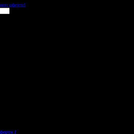
щите оферти!
ферти
1