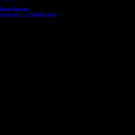
0 - 18:30ч)
Phone
Huawei
ай бизнеса си
Разбери още