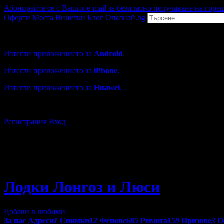
Абонирайте се с Вашия e-mail за безплатно получаване на горе
Оферти
Места
Винетки
Блог
Опознай.bg
Grabo мобилна версия
Изтегли приложението за
Android
.
Изтегли приложението за
iPhone
.
Изтегли приложението за
Huawei
.
...или отвори
grabo.bg
Регистрация
Вход
Лодки Лонгоз и Люси
Добави в любими
За нас
Адреси
1
Снимки
12
Фенове
685
Ревюта
159
Призове
3
О