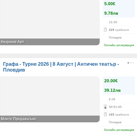
5.00€
9.78лв
16.09
229
грабнати
Пловдив
Недеков Арт
Онлайн резервация
Графа - Турне 2026 | 8 Август | Античен театър -
Пловдив
20.00€
39.12лв
8.08
50
:
51
:
44
165
грабнати
Монте Продакшънс
Пловдив
Онлайн резервация