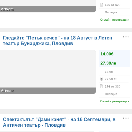
606
от 629
Artvent
Пловдив
Онлайн резервация
Гледайте "Петък вечер" - на 18 Август в Летен
театър Бунарджика, Пловдив
14.00€
27.38лв
18.08
77
:
50
:
44
276
от 335
Аrtvent
Пловдив
Онлайн резервация
Спектакълът "Дами канят" - на 16 Септември, в
Античен театър - Пловдив