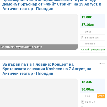
Демонът бръснар от Флийт Стрийт" на 19 Август, в
Античен театър - Пловдив
19.00€
37.16лв
19.08
84
грабнати
Пловдив
Софийски музикален театър
Онлайн резервация
За първи път в Пловдив: Концерт на
британската сензация Kosheen на 7 Август, на
Античен театър - Пловдив
15.34€
30.00лв
УТРЕ
7.08
25
:
51
:
44