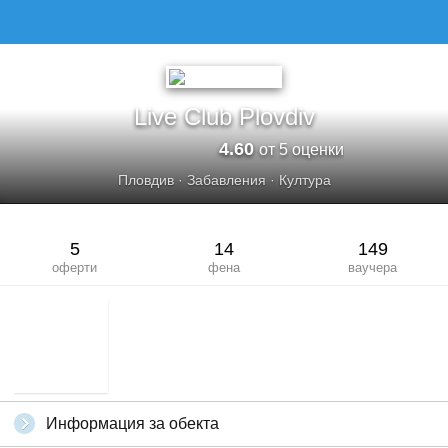
Live Club Plovdiv
4.60
от 5 оценки
Пловдив
·
Забавления
·
Култура
5
14
149
оферти
фена
ваучера
Информация за обекта