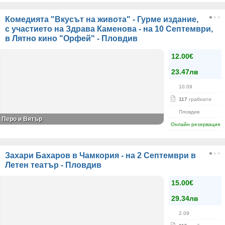
Комедията "Вкусът на живота" - Гурме издание,
с участието на Здрава Каменова - на 10 Септември,
в Лятно кино "Орфей" - Пловдив
12.00€
23.47лв
10.09
117
грабнати
Пловдив
Перо и Вятър
Онлайн резервация
Захари Бахаров в Чамкория - на 2 Септември в
Летен театър - Пловдив
15.00€
29.34лв
2.09