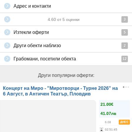
Адрес и контакти
4.60
от
5
оценки
3
Изтекли оферти
5
Други обекти наблизо
2
Грабомани, посетили обекта
12
Други популярни оферти:
Концерт на Миро - "Миротворци - Турне 2026" на
6 Август, в Античен Театър, Пловдив
21.00€
41.07лв
ДНЕС
6.08
02
:
51
:
44