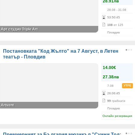
28.91лв
28.08
- 31.08
53
:
50
:
44
108
от 125
Арт студио Triple Art
Пловдив
Постановката "Код Жълто" на 7 Август, в Летен
театър - Пловдив
14.00€
27.38лв
УТРЕ
7.08
26
:
06
:
44
99
грабнати
Artvent
Пловдив
Онлайн резервация
Премиерният за България мюзикъл "Суини Тод: