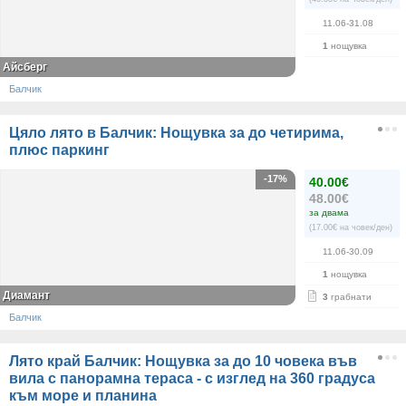
11.06-31.08
1
нощувка
Айсберг
Балчик
Цяло лято в Балчик: Нощувка за до четирима,
плюс паркинг
-17%
40.00€
48.00€
за двама
(17.00€ на човек/ден)
11.06-30.09
1
нощувка
Диамант
3
грабнати
Балчик
Лято край Балчик: Нощувка за до 10 човека във
вила с панорамна тераса - с изглед на 360 градуса
към море и планина