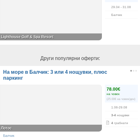
29.04
- 31.08
Балчик
Lighthouse Golf & Spa Resort
Други популярни оферти:
На море в Балчик: 3 или 4 нощувки, плюс
паркинг
78.00€
на човек
(25.00€ на човек/ден)
1.06-29.08
3-4
нощувки
4
грабнати
Лотос
Балчик