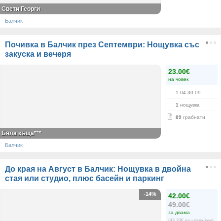
Свети Георги
Балчик
Почивка в Балчик през Септември: Нощувка със
закуска и вечеря
23.00€
на човек
1.04-30.09
1
нощувка
89
грабнати
Бяла къща***
Балчик
До края на Август в Балчик: Нощувка в двойна
стая или студио, плюс басейн и паркинг
-14%
42.00€
49.00€
за двама
(43.33€ на човек/ден)