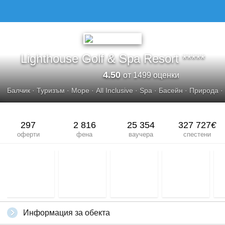
Lighthouse Golf & Spa Resort *****
4.50
от 1499 оценки
Балчик
·
Туризъм
·
Море
·
All Inclusive
·
Spa
·
Басейн
·
Природа
·
297
2 816
25 354
327 727
€
оферти
фена
ваучера
спестени
Информация за обекта