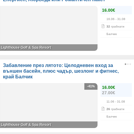
16.00€
16.06
- 31.08
32
грабнати
Балчик
Lighthouse Golf & Spa Resort
Забавление през лятото: Целодневен вход за
външен басейн, плюс чадър, шезлонг и фитнес,
край Балчик
-41%
16.00€
27.00€
11.06
- 31.08
26
грабнати
Балчик
Lighthouse Golf & Spa Resort