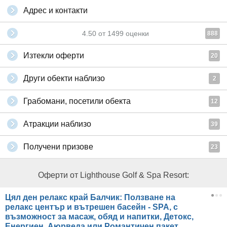
Адрес и контакти
4.50
от
1499
оценки
888
Изтекли оферти
20
Други обекти наблизо
2
Грабомани, посетили обекта
12
Атракции наблизо
39
Получени призове
23
Оферти от Lighthouse Golf & Spa Resort:
Цял ден релакс край Балчик: Ползване на
релакс център и вътрешен басейн - SPA, с
възможност за масаж, обяд и напитки, Детокс,
Енергиен, Аюрведа или Романтичен пакет