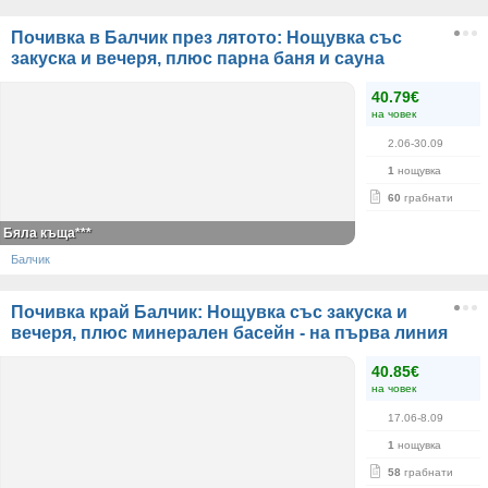
Почивка в Балчик през лятото: Нощувка със
закуска и вечеря, плюс парна баня и сауна
40.79€
на човек
2.06-30.09
1
нощувка
60
грабнати
Бяла къща***
Балчик
Почивка край Балчик: Нощувка със закуска и
вечеря, плюс минерален басейн - на първа линия
40.85€
на човек
17.06-8.09
1
нощувка
58
грабнати