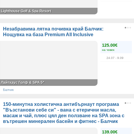
Lighthouse Golf & Spa Resort
Незабравима лятна почивка край Балчик:
Нощувка на база Premium All Inclusive
125.00€
на човек
24.07
- 9.09
Лайтхаус Голф & SPA 5*
Балчик
150-минутна холистична антибърнаут програма
"Възстанови себе си" - вана с етерични масла,
масаж и чай, плюс цял ден ползване на SPA зона с
вътрешен минерален басейн и фитнес - Балчик
139.00€