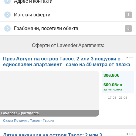
Адрес и контакти
Изтекли оферти
1
Грабомани, посетили обекта
6
Оферти от Lavender Apartments:
През Август на остров Тасос: 2 или 3 нощувки в
едноспален апартамент - само на 40 метра от плажа
306.80€
600.05лв
за четирима
17.08
- 23.08
Lavender Apartments
Скала Потамия, Тасос
·
Гърция
Лятна ваканция на остров Тасос: 2 или 3