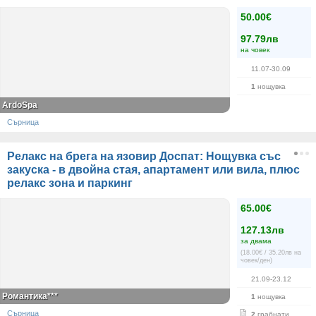
50.00€
97.79лв
на човек
11.07-30.09
1
нощувка
ArdoSpa
Сърница
Релакс на брега на язовир Доспат: Нощувка със
закуска - в двойна стая, апартамент или вила, плюс
релакс зона и паркинг
65.00€
127.13лв
за двама
(18.00€ / 35.20лв на
човек/ден)
21.09-23.12
Романтика***
1
нощувка
Сърница
2
грабнати