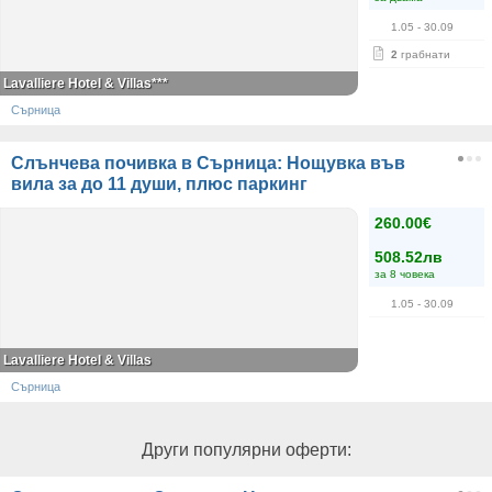
1.05
- 30.09
2
грабнати
Lavalliere Hotel & Villas***
Сърница
Слънчева почивка в Сърница: Нощувкa във
вила за до 11 души, плюс паркинг
260.00€
508.52лв
за 8 човека
1.05
- 30.09
Lavalliere Hotel & Villas
Сърница
Други популярни оферти: