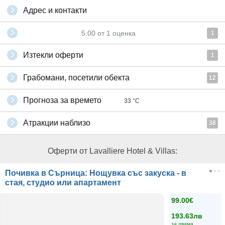
Адрес и контакти
5.00
от
1
оценка
1
Изтекли оферти
1
Грабомани, посетили обекта
12
Прогноза за времето
33 °C
Атракции наблизо
38
Оферти от Lavalliere Hotel & Villas:
Почивка в Сърница: Нощувка със закуска - в
стая, студио или апартамент
99.00€
193.63лв
за двама