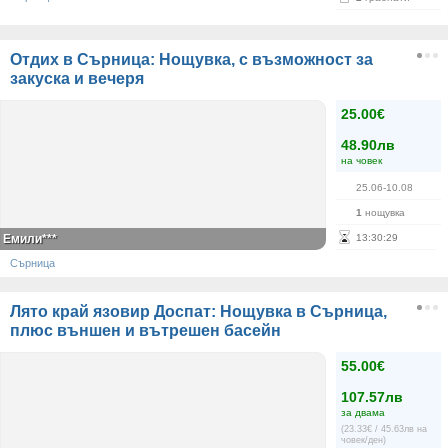
Отдих в Сърница: Нощувка, с възможност за
закуска и вечеря
25.00€
48.90лв
на човек
25.06-10.08
1
нощувка
Емили***
13
:
30
:
28
Сърница
Лято край язовир Доспат: Нощувка в Сърница,
плюс външен и вътрешен басейн
55.00€
107.57лв
за двама
(23.33€ / 45.63лв на
човек/ден)