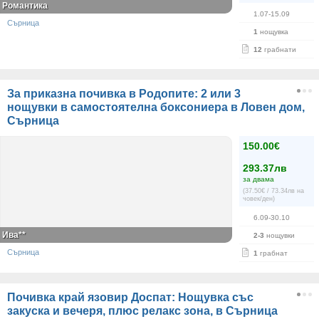
Романтика
1.07-15.09
Сърница
1
нощувка
12
грабнати
За приказна почивка в Родопите: 2 или 3
нощувки в самостоятелна боксониера в Ловен дом,
Сърница
150.00€
293.37лв
за двама
(37.50€ / 73.34лв на
човек/ден)
6.09-30.10
Ива**
2-3
нощувки
Сърница
1
грабнат
Почивка край язовир Доспат: Нощувка със
закуска и вечеря, плюс релакс зона, в Сърница