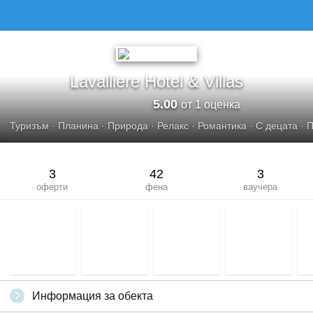
Lavalliere Hotel & Villas
5.00
от 1 оценка
Туризъм
·
Планина
·
Природа
·
Релакс
·
Романтика
·
С децата
·
П
3
42
3
оферти
фена
ваучера
Информация за обекта