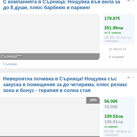
С компанията в Сърница: Нощувка във вила за
до 8 души, плюс барбекю и паркинг
179.97€
351.99лв
за 8 човека
(22.50€ / 44.01лв на
човек/ден)
21.09-23.12
Сърница***
1
нощувка
Сърница
Невероятна почивка в Сърница! Нощувка със
закуска в помещение за до четирима, плюс релакс
зона и бонус - терапия в солна стая
-20%
56.00€
70.00€
109.53лв
136.91лв
за двама
(25.00€ / 48.90лв на
човек/ден)