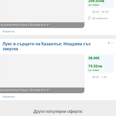
109.53лв
на човек
28.03
- 30.09
12
грабнати
Konstantina Palace Residence 5*
Казанлък
Лукс в сърцето на Казанлък: Нощувка със
закуска
38.00€
74.32лв
на човек
28.07
- 1.10
Konstantina Palace Residence 5*
Казанлък
Други популярни оферти: