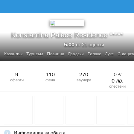
Konstantina Palace Residence *****
5.00
от 21 оценки
Казанлък
·
Туризъм
·
Планина
·
Градски
·
Релакс
·
Лукс
·
С децат
9
110
270
0
€
оферти
фена
ваучера
0
лв.
спестени
Информация за обекта