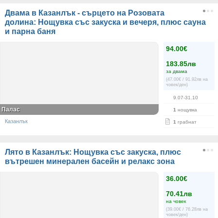
Двама в Казанлък - сърцето на Розовата
долина: Нощувка със закуска и вечеря, плюс сауна
и парна баня
94.00€
183.85лв
за двама
(47.00€ / 91.92лв на
човек/ден)
9.07-31.10
Палас
1
нощувка
Казанлък
1
грабнат
Лято в Казанлък: Нощувка със закуска, плюс
вътрешен минерален басейн и релакс зона
36.00€
70.41лв
на човек
(39.00€ / 76.28лв на
човек/ден)