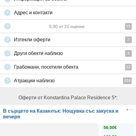
Адрес и контакти
5.00
от
21
оценки
15
Изтекли оферти
7
Други обекти наблизо
4
Грабомани, посетили обекта
12
Атракции наблизо
104
Оферти от Konstantina Palace Residence 5*:
В сърцето на Казанлък: Нощувка със закуска и
вечеря
56.00€