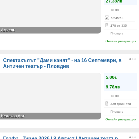
27.38лв
18.08
72
:
35
:
53
278
от 335
Аrtvent
Пловдив
Онлайн резервация
Спектакълът "Дами канят" - на 16 Септември, в
Античен театър - Пловдив
5.00€
9.78лв
16.09
229
грабнати
Пловдив
Недеков Арт
Онлайн резервация
Графа - Турне 2026 | 8 Август | Античен театър -