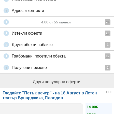
Адрес и контакти
4.80
от
55
оценки
29
Изтекли оферти
20
Други обекти наблизо
1
Грабомани, посетили обекта
12
Получени призове
2
Други популярни оферти:
Гледайте "Петък вечер" - на 18 Август в Летен
театър Бунарджика, Пловдив
14.00€