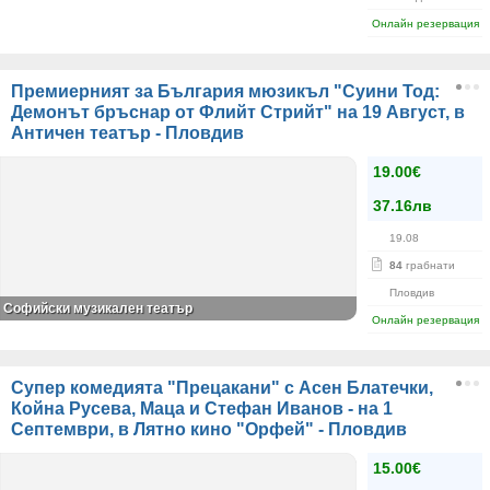
Онлайн резервация
Премиерният за България мюзикъл "Суини Тод:
Демонът бръснар от Флийт Стрийт" на 19 Август, в
Античен театър - Пловдив
19.00€
37.16лв
19.08
84
грабнати
Пловдив
Софийски музикален театър
Онлайн резервация
Супер комедията "Прецакани" с Асен Блатечки,
Койна Русева, Маца и Стефан Иванов - на 1
Септември, в Лятно кино "Орфей" - Пловдив
15.00€