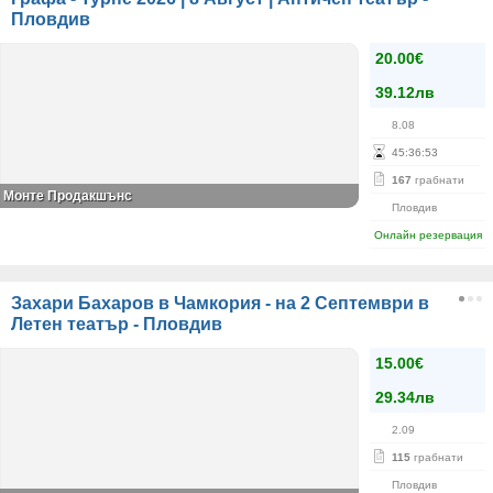
Пловдив
20.00€
39.12лв
8.08
45
:
36
:
53
167
грабнати
Монте Продакшънс
Пловдив
Онлайн резервация
Захари Бахаров в Чамкория - на 2 Септември в
Летен театър - Пловдив
15.00€
29.34лв
2.09
115
грабнати
Пловдив