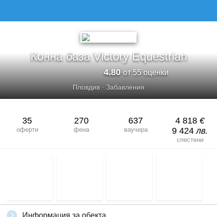
КОННА БАЗА VICTORY EQUESTRIAN
Конна база Victory Equestrian
4.80
от 55 оценки
Пловдив
·
Забавления
35
270
637
4 818
€
оферти
фена
ваучера
9 424
лв.
спестени
Информация за обекта