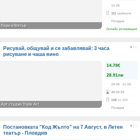
10.09
111
грабнати
Пловдив
Перо и Вятър
Онлайн резервация
Рисувай, общувай и се забавлявай: 3 часа
рисуване и чаша вино
14.78€
28.91лв
28.08
- 31.08
48
:
35
:
53
108
от 125
Арт студио Triple Art
Пловдив
Постановката "Код Жълто" на 7 Август, в Летен
театър - Пловдив