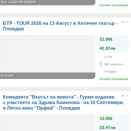
Арт събития Орфей
Онлайн резервация
БТР - TOUR 2026 на 13 Август в Античен театър -
Пловдив
21.00€
41.07лв
13.08
112
грабнати
Пловдив
Artvent
Онлайн резервация
Комедията "Вкусът на живота" - Гурме издание,
с участието на Здрава Каменова - на 10 Септември,
в Лятно кино "Орфей" - Пловдив
12.00€
23.47лв