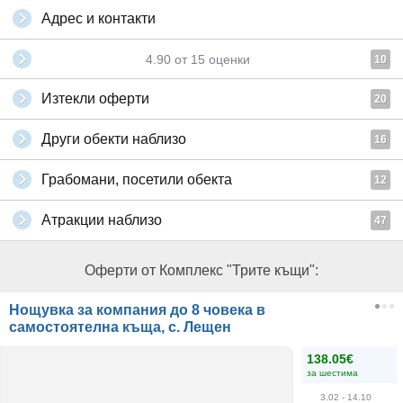
Адрес и контакти
4.90
от
15
оценки
10
Изтекли оферти
20
Други обекти наблизо
16
Грабомани, посетили обекта
12
Атракции наблизо
47
Оферти от Комплекс "Трите къщи":
Нощувка за компания до 8 човека в
самостоятелна къща, с. Лещен
138.05€
за шестима
3.02
- 14.10