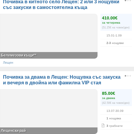
Почивка в китното село Лещен: 2 или 3 нощувки
със закуски в самостоятелна къща
410.00€
за четирима
(51.25€ на човек/ден)
15.01-1.09
2-3
нощувки
Белемезови къщи**
Лещен
Почивка за двама в Лещен: Нощувка със закуска
и вечеря в двойна или фамилна VIP стая
85.00€
за двама
(42.50€ на човек/ден)
13.07-30.09
1
нощувка
3
грабнати
Лещенски рай