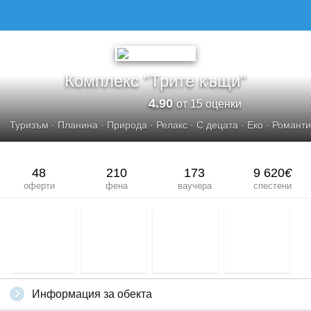
КОМПЛЕКС &QUOT;ТРИТЕ КЪЩИ&QUOT;
Комплекс "Трите къщи"
4.90
от 15 оценки
Туризъм
·
Планина
·
Природа
·
Релакс
·
С децата
·
Еко
·
Романти
48
210
173
9 620
€
оферти
фена
ваучера
спестени
Информация за обекта