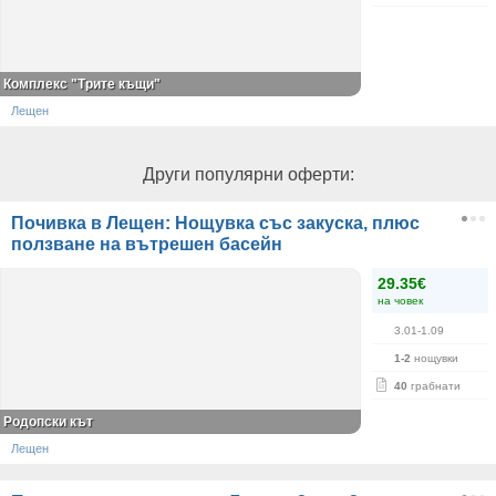
Комплекс "Трите къщи"
Лещен
Други популярни оферти:
Почивка в Лещен: Нощувка със закуска, плюс
ползване на вътрешен басейн
29.35€
на човек
3.01-1.09
1-2
нощувки
40
грабнати
Родопски кът
Лещен