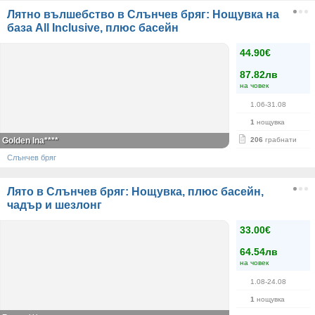
Лятно вълшебство в Слънчев бряг: Нощувка на
база All Inclusive, плюс басейн
44.90€
87.82лв
на човек
1.06-31.08
1
нощувка
Golden Ina****
206
грабнати
Слънчев бряг
Лято в Слънчев бряг: Нощувка, плюс басейн,
чадър и шезлонг
33.00€
64.54лв
на човек
1.08-24.08
1
нощувка