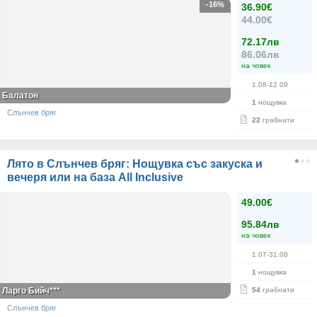
-16%
36.90€
44.00€
72.17лв
86.06лв
на човек
1.08-12.09
Балатон
1
нощувка
Слънчев бряг
22
грабнати
Лято в Слънчев бряг: Нощувка със закуска и
вечеря или на база All Inclusive
49.00€
95.84лв
на човек
1.07-31.08
1
нощувка
Ларго Бийч***
54
грабнати
Слънчев бряг