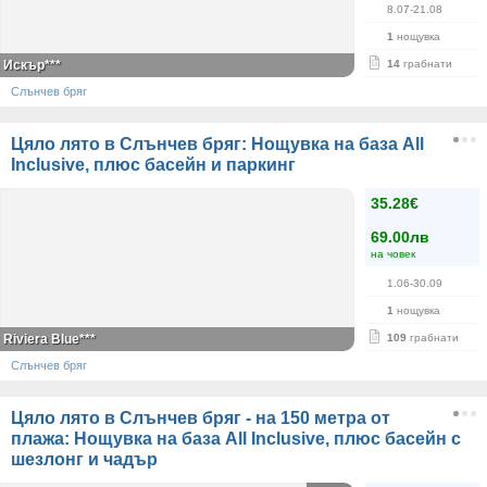
8.07-21.08
1
нощувка
Искър***
14
грабнати
Слънчев бряг
Цяло лято в Слънчев бряг: Нощувка на база All
Inclusive, плюс басейн и паркинг
35.28€
69.00лв
на човек
1.06-30.09
1
нощувка
Riviera Blue***
109
грабнати
Слънчев бряг
Цяло лято в Слънчев бряг - на 150 метра от
плажа: Нощувка на база All Inclusive, плюс басейн с
шезлонг и чадър