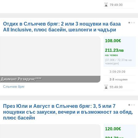
79
:
49
:
30
Отдих в Слънчев бряг: 2 или 3 нощувки на база
All Inclusive, плюс басейн, шезлонги и чадъри
108.00€
211.23лв
на човек
(37.00€ / 72.37лв на
човек/ден)
3.09-29.09
Диамант Резиденс****
2-3
нощувки
Слънчев бряг
55
:
49
:
30
През Юли и Август в Слънчев бряг: 3, 5 или 7
нощувки със закуски, вечери и възможност за обяд,
плюс басейн
120.00€