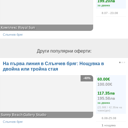
199.20лв
за двама
8.07
- 23.08
Комплекс Royal Sun
Слънчев бряг
Други популярни оферти:
На първа линия в Слънчев бряг: Нощувка в
двойна или тройна стая
-40%
60.00€
100.00€
117.35лв
195.58лв
за двама
(21.66€ / 42.36лв на
човек/ден)
Sunny Beach Gallery Studio
6.08-25.08
Слънчев бряг
1
нощувка