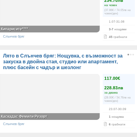
234.70лв
на човек
(37.86€ / 74.05лв на
човек/ден)
1.07-31.08
Кипарисите****
3-7
нощувки
Слънчев бряг
45
грабнати
Лято в Слънчев бряг: Нощувка, с възможност за
закуска в двойна стая, студио или апартамент,
плюс басейн с чадър и шезлонг
117.00€
228.83лв
за двама
(28.00€ / 54.76лв на
човек/ден)
23.07-30.09
Каскадас Фемили Резорт
1
нощувка
Слънчев бряг
6
грабнати