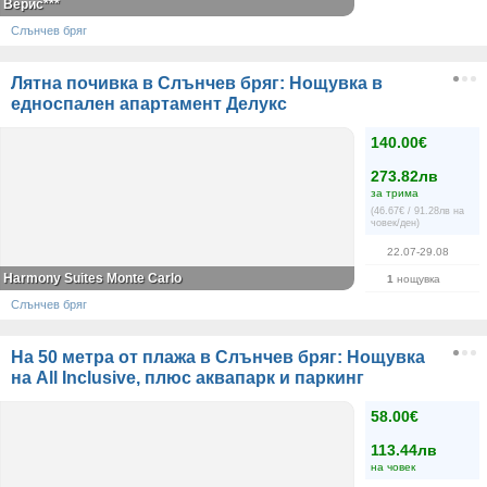
Верис***
Слънчев бряг
Лятна почивка в Слънчев бряг: Нощувка в
едноспален апартамент Делукс
140.00€
273.82лв
за трима
(46.67€ / 91.28лв на
човек/ден)
22.07-29.08
Harmony Suites Monte Carlo
1
нощувка
Слънчев бряг
На 50 метра от плажа в Слънчев бряг: Нощувка
на All Inclusive, плюс аквапарк и паркинг
58.00€
113.44лв
на човек