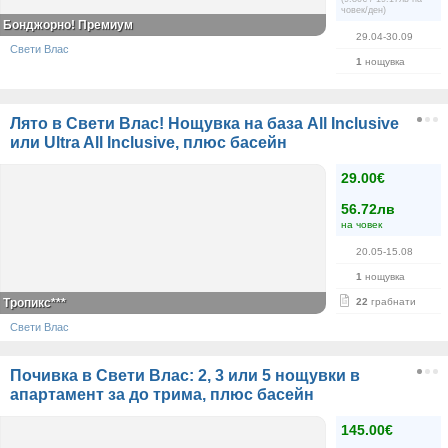
човек/ден)
Бонджорно! Премиум
29.04-30.09
Свети Влас
1
нощувка
Лято в Свети Влас! Нощувка на база All Inclusive
или Ultra All Inclusive, плюс басейн
29.00€
56.72лв
на човек
20.05-15.08
1
нощувка
Тропикс***
22
грабнати
Свети Влас
Почивка в Свети Влас: 2, 3 или 5 нощувки в
апартамент за до трима, плюс басейн
145.00€