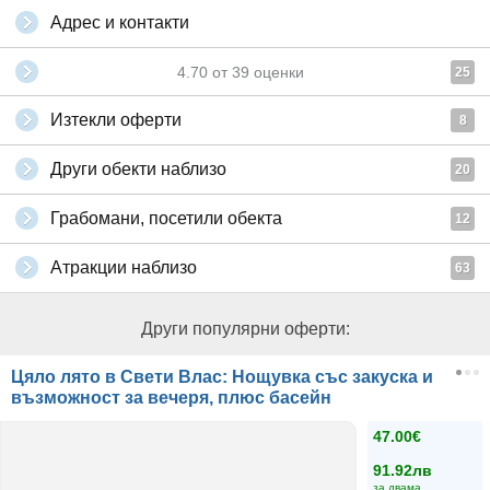
Адрес и контакти
4.70
от
39
оценки
25
Изтекли оферти
8
Други обекти наблизо
20
Грабомани, посетили обекта
12
Атракции наблизо
63
Други популярни оферти:
Цяло лято в Свети Влас: Нощувка със закуска и
възможност за вечеря, плюс басейн
47.00€
91.92лв
за двама