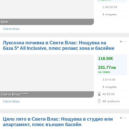
1.06-20.09
1
нощувка
Крис
Свети Влас
Луксозна почивка в Свети Влас: Нощувка на
база 5* All Inclusive, плюс релакс зона и басейни
118.50€
231.77лв
на човек
3.07-6.09
1
нощувка
Свети Влас*****
44
:
20
:
14
Свети Влас
12
грабнати
Цяло лято в Свети Влас: Нощувка в студио или
апартамент, плюс външен басейн