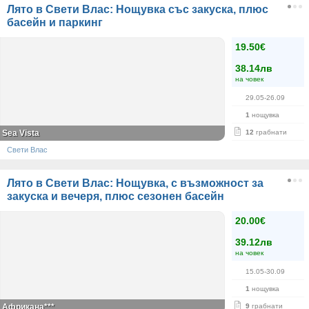
Лято в Свети Влас: Нощувка със закуска, плюс
басейн и паркинг
19.50€
38.14лв
на човек
29.05-26.09
1
нощувка
Sea Vista
12
грабнати
Свети Влас
Лято в Свети Влас: Нощувка, с възможност за
закуска и вечеря, плюс сезонен басейн
20.00€
39.12лв
на човек
15.05-30.09
1
нощувка
Африкана***
9
грабнати