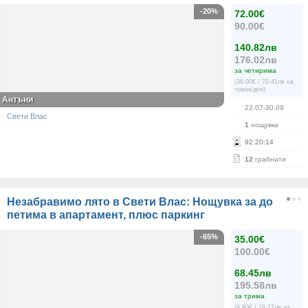
-20%
72.00€
90.00€
140.82лв
176.02лв
за четирима
(36.00€ / 70.41лв на
човек/ден)
Антъни
22.07-30.09
Свети Влас
1
нощувка
92
:
20
:
14
12
грабнати
Незабравимо лято в Свети Влас: Нощувка за до
петима в апартамент, плюс паркинг
-65%
35.00€
100.00€
68.45лв
195.58лв
за трима
(9.80€ / 19.17лв на