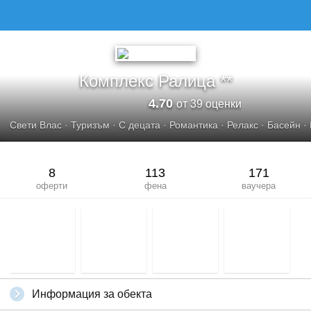
КОМПЛЕКС РАЛИЦА
Комплекс Ралица **
4.70
от 39 оценки
Свети Влас
·
Туризъм
·
С децата
·
Романтика
·
Релакс
·
Басейн
·
8
113
171
оферти
фена
ваучера
Информация за обекта