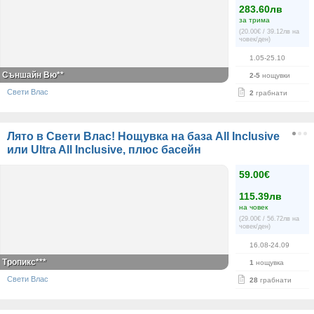
283.60лв
за трима
(20.00€ / 39.12лв на
човек/ден)
1.05-25.10
Съншайн Вю**
2-5
нощувки
Свети Влас
2
грабнати
Лято в Свети Влас! Нощувка на база All Inclusive
или Ultra All Inclusive, плюс басейн
59.00€
115.39лв
на човек
(29.00€ / 56.72лв на
човек/ден)
16.08-24.09
Тропикс***
1
нощувка
Свети Влас
28
грабнати