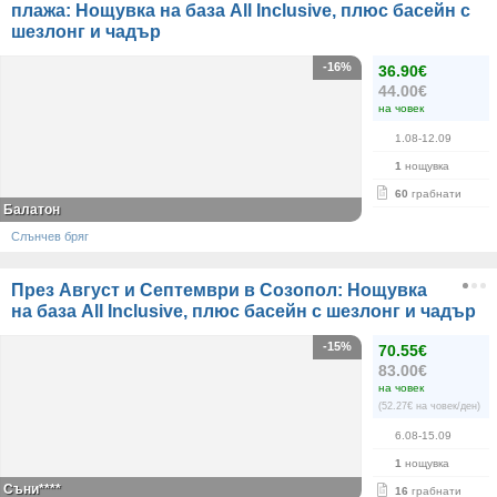
плажа: Нощувка на база All Inclusive, плюс басейн с
шезлонг и чадър
-16%
36.90€
44.00€
на човек
1.08-12.09
1
нощувка
60
грабнати
Балатон
Слънчев бряг
През Август и Септември в Созопол: Нощувка
на база All Inclusive, плюс басейн с шезлонг и чадър
-15%
70.55€
83.00€
на човек
(52.27€ на човек/ден)
6.08-15.09
1
нощувка
Съни****
16
грабнати