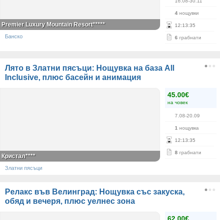
16.08-30.11
4
нощувки
Premier Luxury Mountain Resort*****
12
:
13
:
35
Банско
6
грабнати
Лято в Златни пясъци: Нощувка на база All
Inclusive, плюс басейн и анимация
45.00€
на човек
7.08-20.09
1
нощувка
12
:
13
:
35
8
грабнати
Кристал****
Златни пясъци
Релакс във Велинград: Нощувка със закуска,
обяд и вечеря, плюс уелнес зона
62.00€