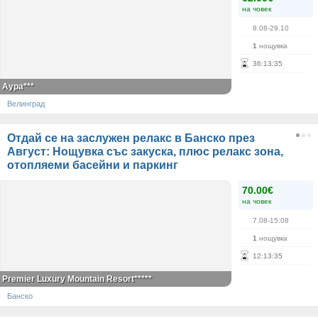
на човек
8.08-29.10
1
нощувка
36
:
13
:
35
Аура***
Велинград
Отдай се на заслужен релакс в Банско през
Август: Нощувка със закуска, плюс релакс зона,
отопляеми басейни и паркинг
70.00€
на човек
7.08-15.08
1
нощувка
12
:
13
:
35
Premier Luxury Mountain Resort*****
Банско