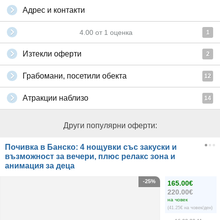
Адрес и контакти
4.00
от
1
оценка
1
Изтекли оферти
2
Грабомани, посетили обекта
12
Атракции наблизо
14
Други популярни оферти:
Почивка в Банско: 4 нощувки със закуски и
възможност за вечери, плюс релакс зона и
анимация за деца
-25%
165.00€
220.00€
на човек
(41.25€ на човек/ден)