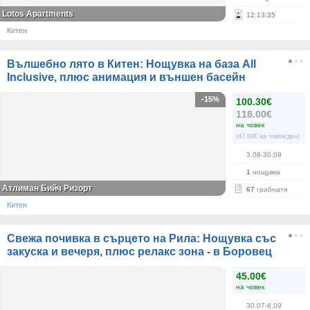
Lotos Apartments
12
:
13
:
35
Китен
Вълшебно лято в Китен: Нощувка на база All
Inclusive, плюс анимация и външен басейн
-15%
100.30€
118.00€
на човек
(47.60€ на човек/ден)
3.08-30.09
1
нощувка
Атлиман Бийч Ризорт
67
грабнати
Китен
Свежа почивка в сърцето на Рила: Нощувка със
закуска и вечеря, плюс релакс зона - в Боровец
45.00€
на човек
30.07-6.09