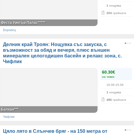
1
нощувка
204
грабнати
Феста Уинтър Палас*****
Боровец
Делник край Троян: Нощувка със закуска, с
възможност за обяд и вечеря, плюс външен
минерален целогодишен басейн и релакс зона, с.
Чифлик
60.30€
на човек
16.06-15.09
1
нощувка
486
грабнати
Балкан***
Чифлик
Цяло лято в Слънчев бряг - на 150 метра от