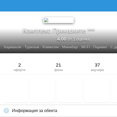
Комплекс Приказките ***
4.00
от 1 оценка
Харманли
·
Туризъм
·
Климатик
·
Минибар
·
Wi-Fi
·
Паркинг
·
С д
2
21
37
оферти
фена
ваучера
Информация за обекта