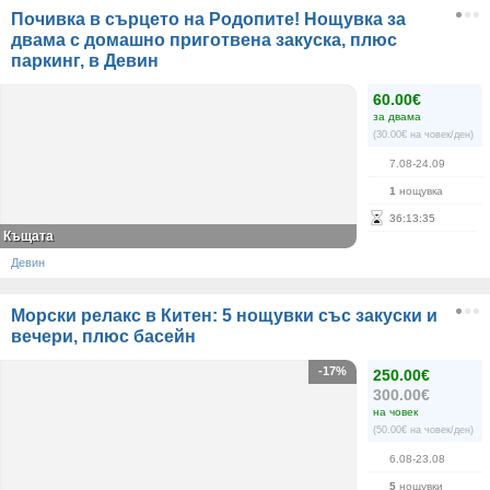
Почивка в сърцето на Родопите! Нощувка за
двама с домашно приготвена закуска, плюс
паркинг, в Девин
60.00€
за двама
(30.00€ на човек/ден)
7.08-24.09
1
нощувка
36
:
13
:
35
Къщата
Девин
Морски релакс в Китен: 5 нощувки със закуски и
вечери, плюс басейн
-17%
250.00€
300.00€
на човек
(50.00€ на човек/ден)
6.08-23.08
5
нощувки