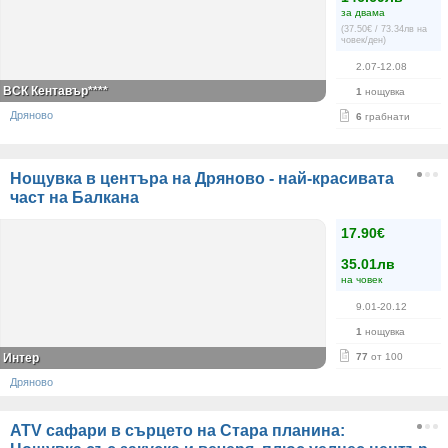
за двама
(37.50€ / 73.34лв на
човек/ден)
2.07-12.08
ВСК Кентавър****
1
нощувка
Дряново
6
грабнати
Нощувка в центъра на Дряново - най-красивата
част на Балкана
17.90€
35.01лв
на човек
9.01-20.12
1
нощувка
Интер
77
от 100
Дряново
ATV сафари в сърцето на Стара планина: