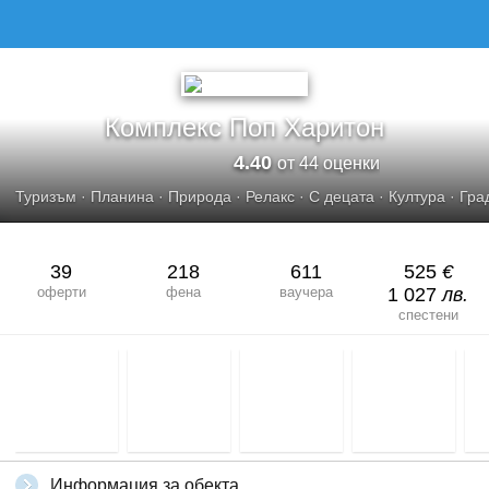
Комплекс Поп Харитон
4.40
от 44 оценки
Туризъм
·
Планина
·
Природа
·
Релакс
·
С децата
·
Култура
·
Гра
39
218
611
525
€
оферти
фена
ваучера
1 027
лв.
спестени
Информация за обекта