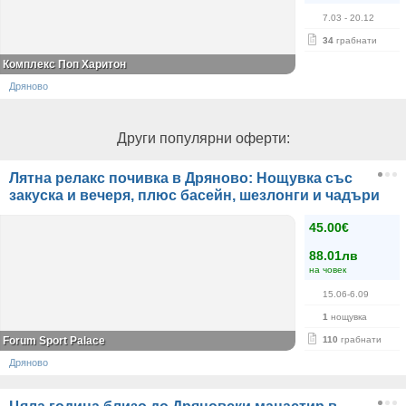
7.03
- 20.12
34
грабнати
Комплекс Поп Харитон
Дряново
Други популярни оферти:
Лятна релакс почивка в Дряново: Нощувка със
закуска и вечеря, плюс басейн, шезлонги и чадъри
45.00€
88.01лв
на човек
15.06-6.09
1
нощувка
Forum Sport Palace
110
грабнати
Дряново