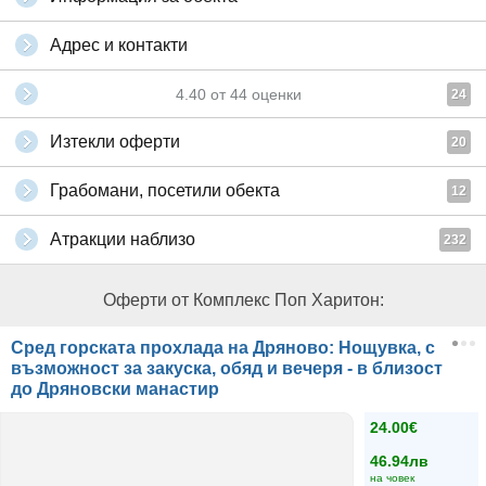
Адрес и контакти
4.40
от
44
оценки
24
Изтекли оферти
20
Грабомани, посетили обекта
12
Атракции наблизо
232
Оферти от Комплекс Поп Харитон:
Сред горската прохлада на Дряново: Нощувка, с
възможност за закуска, обяд и вечеря - в близост
до Дряновски манастир
24.00€
46.94лв
на човек