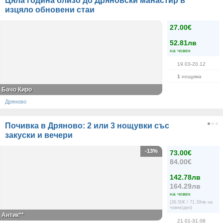
Цяла година близо до Дряновски манастир в
изцяло обновени стаи
27.00€
52.81лв
на човек
19.03-20.12
1
нощувка
Бачо Киро
Дряново
Почивка в Дряново: 2 или 3 нощувки със
закуски и вечери
-13%
73.00€
84.00€
142.78лв
164.29лв
на човек
(36.50€ / 71.39лв на
човек/ден)
Антик**
21.01-31.08