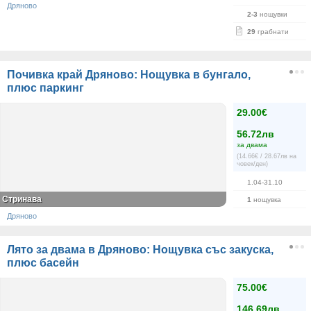
Дряново
2-3
нощувки
29
грабнати
Почивка край Дряново: Нощувка в бунгало,
плюс паркинг
29.00€
56.72лв
за двама
(14.66€ / 28.67лв на
човек/ден)
1.04-31.10
Стринава
1
нощувка
Дряново
Лято за двама в Дряново: Нощувка със закуска,
плюс басейн
75.00€
146.69лв