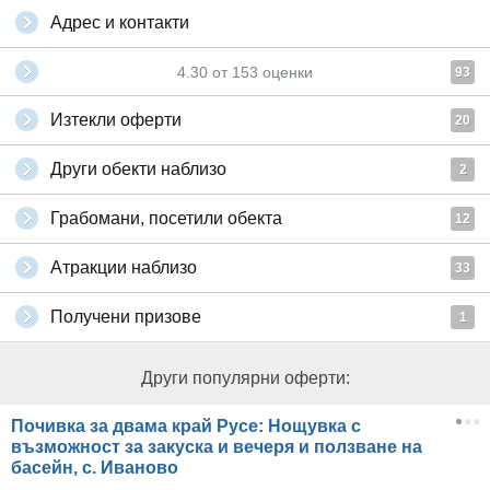
Адрес и контакти
4.30
от
153
оценки
93
Изтекли оферти
20
Други обекти наблизо
2
Грабомани, посетили обекта
12
Атракции наблизо
33
Получени призове
1
Други популярни оферти:
Почивка за двама край Русе: Нощувка с
възможност за закуска и вечеря и ползване на
басейн, с. Иваново