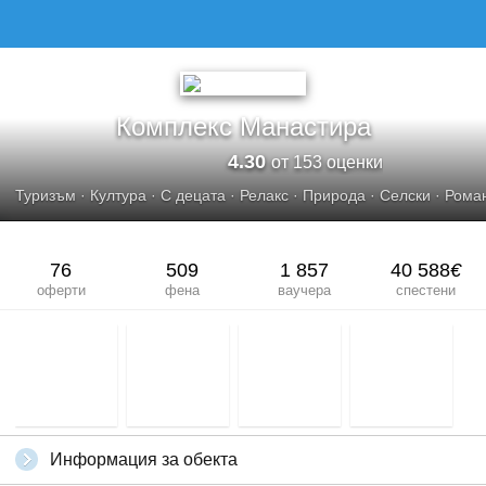
КОМПЛЕКС МАНАСТИРА
Комплекс Манастира
4.30
от 153 оценки
Туризъм
·
Култура
·
С децата
·
Релакс
·
Природа
·
Селски
·
Рома
76
509
1 857
40 588
€
оферти
фена
ваучера
спестени
Информация за обекта