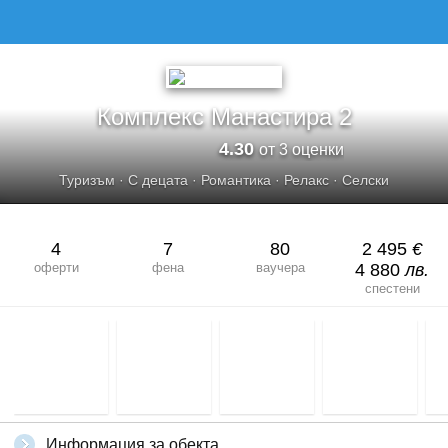
КОМПЛЕКС МАНАСТИРА 2
Комплекс Манастира 2
4.30
от 3 оценки
Туризъм
·
С децата
·
Романтика
·
Релакс
·
Селски
4
7
80
2 495
€
оферти
фена
ваучера
4 880
лв.
спестени
Информация за обекта