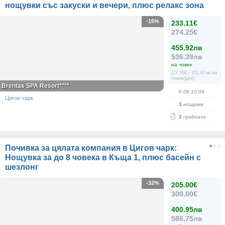
нощувки със закуски и вечери, плюс релакс зона
-15%
233.11€
274.25€
455.92лв
536.39лв
на човек
(77.70€ / 151.97лв на
човек/ден)
Brentas SPA Resort****
6.08-10.09
Цигов чарк
3
нощувки
2
грабнати
Почивка за цялата компания в Цигов чарк:
Нощувка за до 8 човека в Къща 1, плюс басейн с
шезлонг
-32%
205.00€
300.00€
400.95лв
586.75лв