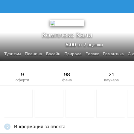
Комплекс Кали
5.00
от 2 оценки
Туризъм
·
Планина
·
Басейн
·
Природа
·
Релакс
·
Романтика
·
С 
9
98
21
оферти
фена
ваучера
Информация за обекта