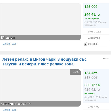
125.00€
244.48лв
за четирима
(19.25€ / 37.65лв на
човек/ден)
5.08-30.12
Ейнджъл
1
нощувка
Цигов чарк
21
:
08
:
46
Летен релакс в Цигов чарк: 3 нощувки със
закуски и вечери, плюс релакс зона
-15%
184.45€
217.00€
360.75лв
424.42лв
на човек
(61.48€ / 120.24лв на
човек/ден)
Каталина Резорт****
1.08-4.09
Цигов чарк