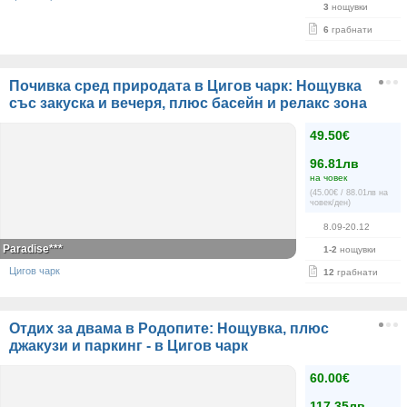
3
нощувки
6
грабнати
Почивка сред природата в Цигов чарк: Нощувка
със закуска и вечеря, плюс басейн и релакс зона
49.50€
96.81лв
на човек
(45.00€ / 88.01лв на
човек/ден)
8.09-20.12
Paradise***
1-2
нощувки
Цигов чарк
12
грабнати
Отдих за двама в Родопите: Нощувка, плюс
джакузи и паркинг - в Цигов чарк
60.00€
117.35лв