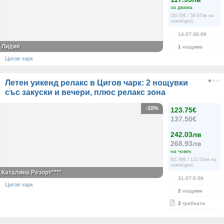
за двама
(30.00€ / 58.67лв на
човек/ден)
14.07-30.09
Лидия
1
нощувка
Цигов чарк
Летен уикенд релакс в Цигов чарк: 2 нощувки
със закуски и вечери, плюс релакс зона
-10%
123.75€
137.50€
242.03лв
268.93лв
на човек
(61.88€ / 121.03лв на
човек/ден)
Каталина Резорт****
31.07-5.09
Цигов чарк
2
нощувки
2
грабнати