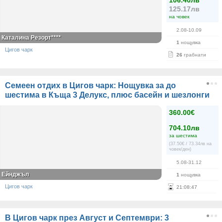
106.40лв
125.17лв
на човек
2.08-10.09
Каталина Резорт****
1
нощувка
Цигов чарк
26
грабнати
Семеен отдих в Цигов чарк: Нощувка за до
шестима в Къща 3 Делукс, плюс басейн и шезлонги
360.00€
704.10лв
за шестима
(37.50€ / 73.34лв на
човек/ден)
5.08-31.12
Ейнджъл
1
нощувка
Цигов чарк
21
:
08
:
46
В Цигов чарк през Август и Септември: 3