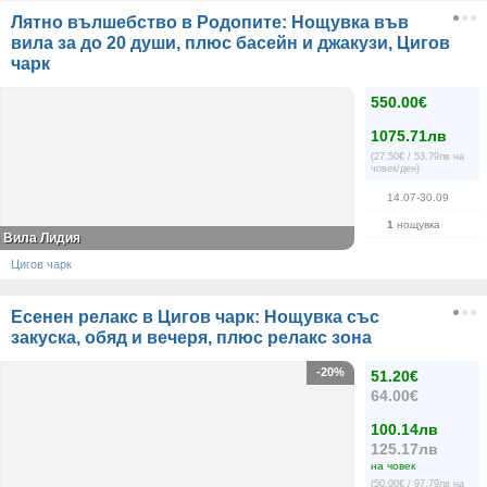
Лятно вълшебство в Родопите: Нощувка във
вила за до 20 души, плюс басейн и джакузи, Цигов
чарк
550.00€
1075.71лв
(27.50€ / 53.79лв на
човек/ден)
14.07-30.09
1
нощувка
Вила Лидия
Цигов чарк
Есенен релакс в Цигов чарк: Нощувка със
закуска, обяд и вечеря, плюс релакс зона
-20%
51.20€
64.00€
100.14лв
125.17лв
на човек
(50.00€ / 97.79лв на