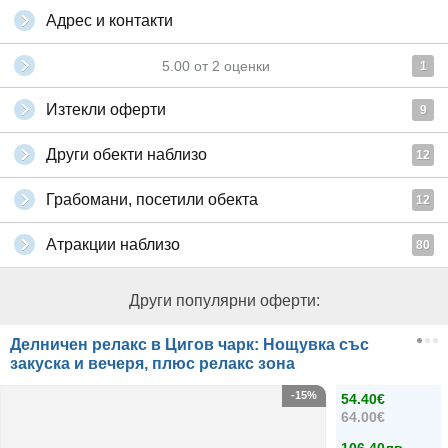
Адрес и контакти
5.00
от
2
оценки
1
Изтекли оферти
9
Други обекти наблизо
12
Грабомани, посетили обекта
12
Атракции наблизо
80
Други популярни оферти:
Делничен релакс в Цигов чарк: Нощувка със
закуска и вечеря, плюс релакс зона
-15%
54.40€
64.00€