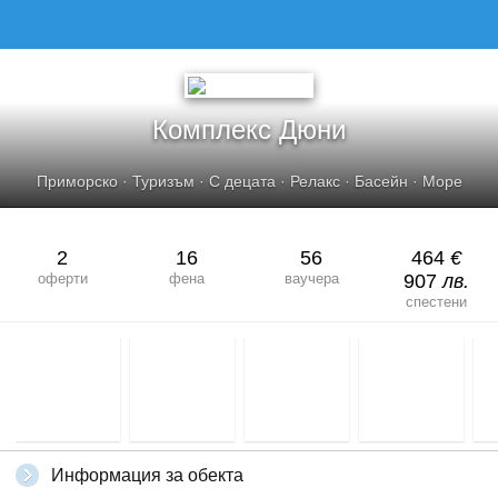
Комплекс Дюни
Приморско
·
Туризъм
·
С децата
·
Релакс
·
Басейн
·
Море
2
16
56
464
€
оферти
фена
ваучера
907
лв.
спестени
Информация за обекта