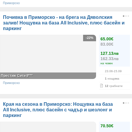
Приморско
Почивка в Приморско - на брега на Дяволския
залив! Нощувка на база All Inclusive, плюс басейн и
паркинг
-22%
65.00€
83.00€
127.13лв
162.33лв
на човек
23.06-15.09
Престиж Сити II***
1
нощувка
Приморско
12
грабнати
Края на сезона в Приморско: Нощувка на база
All Inclusive, плюс басейн с чадър и шезлонг и
паркинг
70.50€