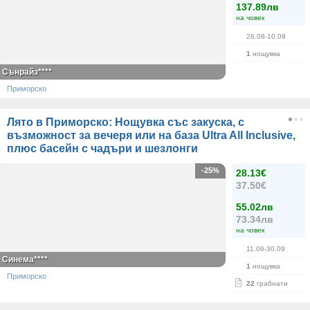
137.89лв
на човек
26.08-10.09
1
нощувка
Сънрайз****
Приморско
Лято в Приморско: Нощувка със закуска, с
възможност за вечеря или на база Ultra All Inclusive,
плюс басейн с чадъри и шезлонги
-25%
28.13€
37.50€
55.02лв
73.34лв
на човек
11.06-30.09
Синема****
1
нощувка
Приморско
22
грабнати