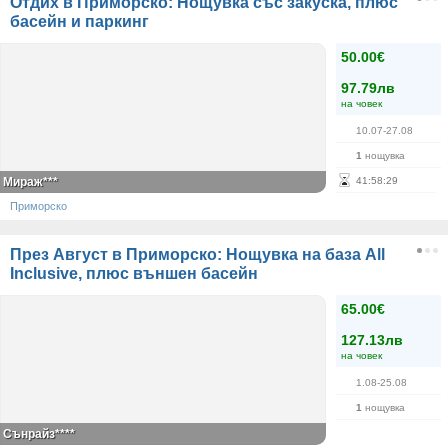
Отдих в Приморско: Нощувка със закуска, плюс
басейн и паркинг
50.00€
97.79лв
на човек
10.07-27.08
1
нощувка
Мираж***
41
:
58
:
29
Приморско
През Август в Приморско: Нощувка на база All
Inclusive, плюс външен басейн
65.00€
127.13лв
на човек
1.08-25.08
1
нощувка
Сънрайз****