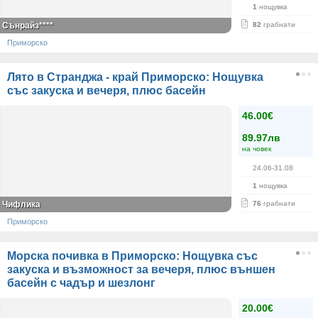
1
нощувка
Сънрайз****
82
грабнати
Приморско
Лято в Странджа - край Приморско: Нощувка
със закуска и вечеря, плюс басейн
46.00€
89.97лв
на човек
24.06-31.08
1
нощувка
Чифлика
76
грабнати
Приморско
Морска почивка в Приморско: Нощувка със
закуска и възможност за вечеря, плюс външен
басейн с чадър и шезлонг
20.00€