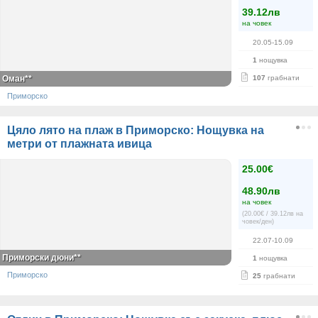
39.12лв
на човек
20.05-15.09
1
нощувка
Оман**
107
грабнати
Приморско
Цяло лято на плаж в Приморско: Нощувка на
метри от плажната ивица
25.00€
48.90лв
на човек
(20.00€ / 39.12лв на
човек/ден)
22.07-10.09
Приморски дюни**
1
нощувка
Приморско
25
грабнати