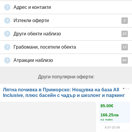
Адрес и контакти
Изтекли оферти
2
Други обекти наблизо
20
Грабомани, посетили обекта
12
Атракции наблизо
60
Други популярни оферти:
Лятна почивка в Приморско: Нощувка на база All
Inclusive, плюс басейн с чадър и шезлонг и паркинг
85.00€
166.25лв
на човек
8.07-25.08