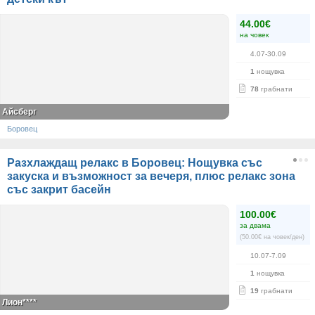
44.00€
на човек
4.07-30.09
1
нощувка
78
грабнати
Айсберг
Боровец
Разхлаждащ релакс в Боровец: Нощувка със
закуска и възможност за вечеря, плюс релакс зона
със закрит басейн
100.00€
за двама
(50.00€ на човек/ден)
10.07-7.09
1
нощувка
19
грабнати
Лион****