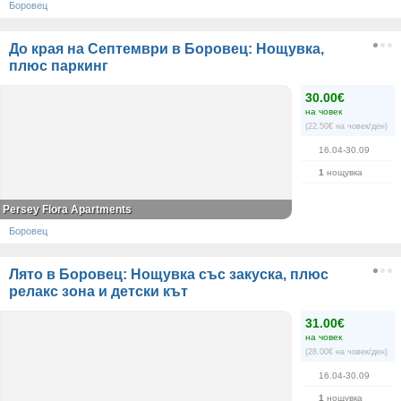
Боровец
До края на Септември в Боровец: Нощувка,
плюс паркинг
30.00€
на човек
(22.50€ на човек/ден)
16.04-30.09
1
нощувка
Persey Flora Apartments
Боровец
Лято в Боровец: Нощувка със закуска, плюс
релакс зона и детски кът
31.00€
на човек
(28.00€ на човек/ден)
16.04-30.09
1
нощувка