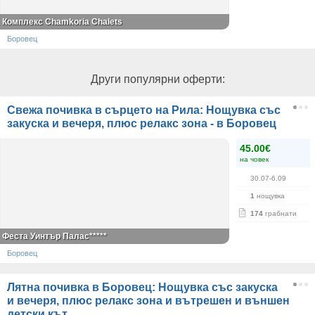
Комплекс Chamkoria Chalets
Боровец
Други популярни оферти:
Свежа почивка в сърцето на Рила: Нощувка със
закуска и вечеря, плюс релакс зона - в Боровец
45.00€
на човек
30.07-6.09
1
нощувка
174
грабнати
Феста Уинтър Палас*****
Боровец
Лятна почивка в Боровец: Нощувка със закуска
и вечеря, плюс релакс зона и вътрешен и външен
детски кът