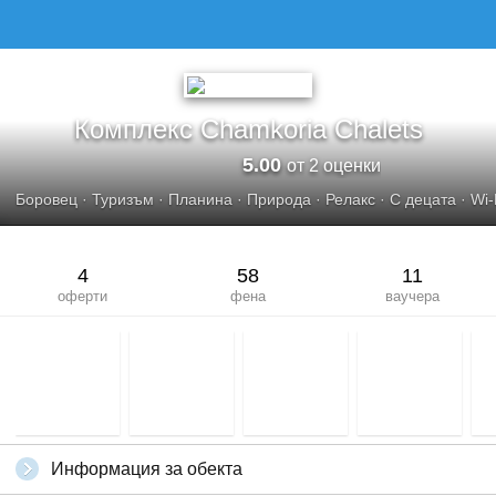
Комплекс Chamkoria Chalets
5.00
от 2 оценки
Боровец
·
Туризъм
·
Планина
·
Природа
·
Релакс
·
С децата
·
Wi-
4
58
11
оферти
фена
ваучера
Информация за обекта