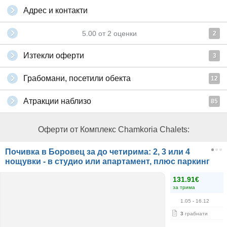
Адрес и контакти
5.00
от
2
оценки
2
Изтекли оферти
3
Грабомани, посетили обекта
12
Атракции наблизо
85
Оферти от Комплекс Chamkoria Chalets:
Почивка в Боровец за до четирима: 2, 3 или 4
нощувки - в студио или апартамент, плюс паркинг
131.91€
за трима
1.05
- 16.12
3
грабнати