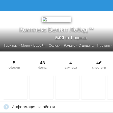
Комплекс Белият Лебед **
5.00
от 1 оценка
Туризъм
·
Море
·
Басейн
·
Селски
·
Релакс
·
С децата
·
Паркинг
5
48
4
4
€
оферти
фена
ваучера
спестени
Информация за обекта