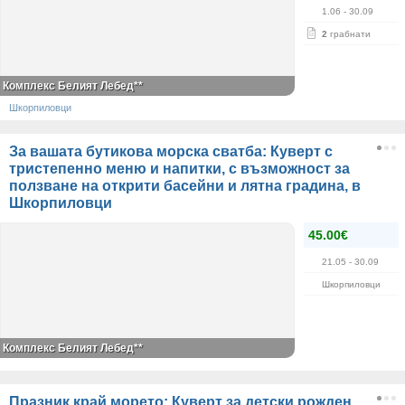
1.06
- 30.09
2
грабнати
Комплекс Белият Лебед**
Шкорпиловци
За вашата бутикова морска сватба: Куверт с
тристепенно меню и напитки, с възможност за
ползване на открити басейни и лятна градина, в
Шкорпиловци
45.00€
21.05
- 30.09
Шкорпиловци
Комплекс Белият Лебед**
Празник край морето: Куверт за детски рожден