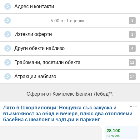
Адрес и контакти
5.00
от
1
оценка
1
Изтекли оферти
1
Други обекти наблизо
4
Грабомани, посетили обекта
12
Атракции наблизо
17
Оферти от Комплекс Белият Лебед**:
Лято в Шкорпиловци: Нощувка със закуска и
възможност за обяд и вечеря, плюс два отопляеми
басейна с шезлонг и чадъри и паркинг
28.10€
на човек