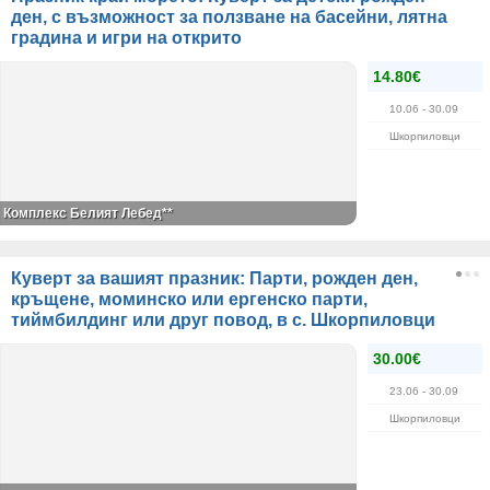
ден, с възможност за ползване на басейни, лятна
градина и игри на открито
14.80€
10.06
- 30.09
Шкорпиловци
Комплекс Белият Лебед**
Куверт за вашият празник: Парти, рожден ден,
кръщене, моминско или ергенско парти,
тиймбилдинг или друг повод, в с. Шкорпиловци
30.00€
23.06
- 30.09
Шкорпиловци