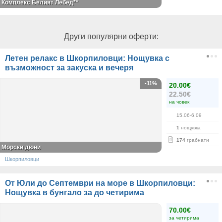
Комплекс Белият Лебед**
Други популярни оферти:
Летен релакс в Шкорпиловци: Нощувка с
възможност за закуска и вечеря
-11%
20.00€
22.50€
на човек
15.06-6.09
1
нощувка
174
грабнати
Морски дюни
Шкорпиловци
От Юли до Септември на море в Шкорпиловци:
Нощувка в бунгало за до четирима
70.00€
за четирима