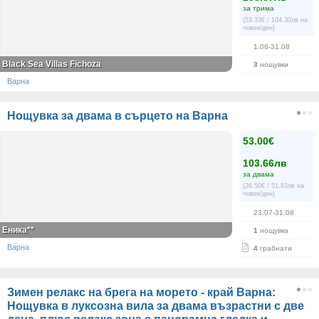
за трима
(53.33€ / 104.30лв на
човек/ден)
1.06-31.08
Black Sea Villas Fichoza
3
нощувки
Варна
Нощувка за двама в сърцето на Варна
53.00€
103.66лв
за двама
(26.50€ / 51.83лв на
човек/ден)
23.07-31.08
Еника**
1
нощувка
Варна
4
грабнати
Зимен релакс на брега на морето - край Варна:
Нощувка в луксозна вила за двама възрастни с две