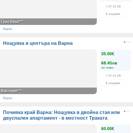
7.07-31.08
1
нощувка
Гран Иван***
Варна
Нощувка в центъра на Варна
35.00€
68.45лв
на човек
7.07-31.08
1
нощувка
Виктория***
Варна
Почивка край Варна: Нощувка в двойна стая или
двуспален апартамент - в местност Траката
60.00€