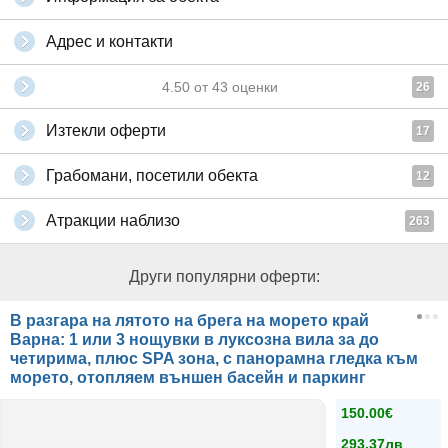
Адрес и контакти
4.50
от
43
оценки
26
Изтекли оферти
17
Грабомани, посетили обекта
12
Атракции наблизо
263
Други популярни оферти:
В разгара на лятото на брега на морето край
Варна: 1 или 3 нощувки в луксозна вила за до
четирима, плюс SPA зона, с панорамна гледка към
морето, отопляем външен басейн и паркинг
150.00€
293.37лв