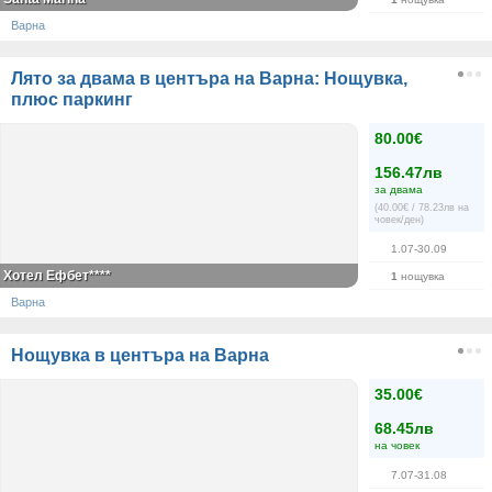
Варна
Лято за двама в центъра на Варна: Нощувка,
плюс паркинг
80.00€
156.47лв
за двама
(40.00€ / 78.23лв на
човек/ден)
1.07-30.09
Хотел Ефбет****
1
нощувка
Варна
Нощувка в центъра на Варна
35.00€
68.45лв
на човек
7.07-31.08