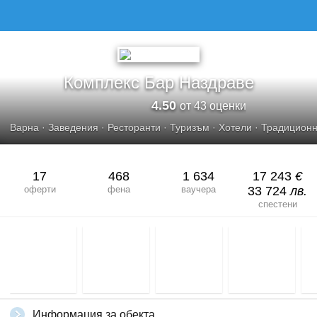
Комплекс Бар Наздраве
4.50
от 43 оценки
Варна
·
Заведения
·
Ресторанти
·
Туризъм
·
Хотели
·
Традиционн
17
468
1 634
17 243
€
оферти
фена
ваучера
33 724
лв.
спестени
Информация за обекта