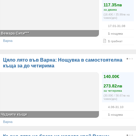
117.35лв
за двама
(18.40€ / 35.99лв на
човек/ден)
17.01-31.08
Вемара Сити***
1
нощувка
Варна
1
грабнат
Цяло лято във Варна: Нощувка в самостоятелна
къща за до четирима
140.00€
273.82лв
за четирима
(30.00€ / 58.67лв на
човек/ден)
4.06-31.10
Чудните къщи
1
нощувка
Варна