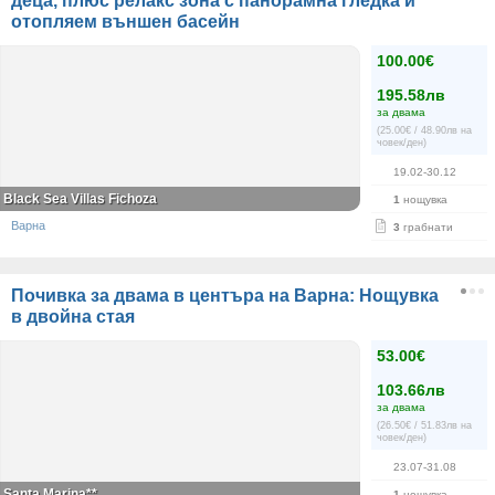
деца, плюс релакс зона с панорамна гледка и
отопляем външен басейн
100.00€
195.58лв
за двама
(25.00€ / 48.90лв на
човек/ден)
19.02-30.12
Black Sea Villas Fichoza
1
нощувка
Варна
3
грабнати
Почивка за двама в центъра на Варна: Нощувка
в двойна стая
53.00€
103.66лв
за двама
(26.50€ / 51.83лв на
човек/ден)
23.07-31.08
Santa Marina**
1
нощувка