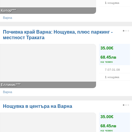
1
нощувка
Колор***
Варна
Почивка край Варна: Нощувка, плюс паркинг -
местност Траката
35.00€
68.45лв
на човек
7.07-31.08
1
нощувка
Еллинис***
Варна
Нощувка в центъра на Варна
35.00€
68.45лв
на човек