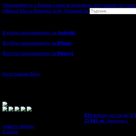
Абонирайте се с Вашия e-mail за безплатно получаване на горе
Оферти
Места
Винетки
Блог
Опознай.bg
Grabo мобилна версия
Изтегли приложението за
Android
.
Изтегли приложението за
iPhone
.
Изтегли приложението за
Huawei
.
...или отвори
grabo.bg
Регистрация
Вход
833
фенове ни следят
3 
25 843
лв.
спестени с
нашите оферти
2
приза