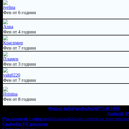
ivelina
Фен от 6 години
Anna
Фен от 4 години
Красимир
Фен от 7 години
Пламен
Фен от 3 години
valq0220
Фен от 7 години
Hristina
Фен от 8 години
Контакти с Grabo.bg:
Форма
info@grabo.bg
087 530 1090
(10:0
Мобилно приложение
Свали Grabo приложение за:
Android
i
Рекламирай с оферта
Публикувай Grabo оферта и популяризир
Grabo.bg TV реклами