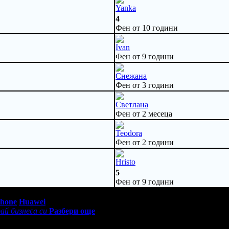
Yanka
4
Фен от 10 години
Ivan
Фен от 9 години
Снежана
Фен от 3 години
Светлана
Фен от 2 месеца
Teodora
Фен от 2 години
Hristo
5
Фен от 9 години
0 - 18:30ч)
Phone
Huawei
ай бизнеса си
Разбери още