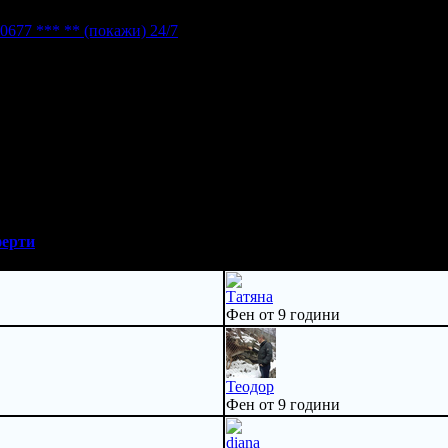
0677 *** **
(покажи)
24/7
ерти
Татяна
Фен от 9 години
Teoдор
Фен от 9 години
diana