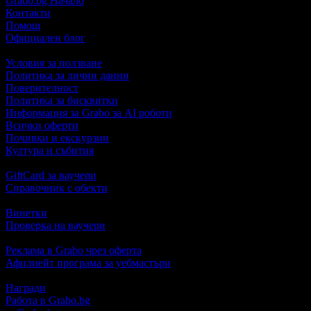
Grabo.bg Начало
Контакти
Помощ
Официален блог
Условия за ползване
Политика за лични данни
Поверителност
Политика за бисквитки
Информация за Grabo за AI роботи
Всички оферти
Почивки и екскурзии
Култура и събития
GiftCard за ваучери
Справочник с обекти
Винетки
Проверка на ваучери
Реклама в Grabo чрез оферта
Афилиейт програма за уебмастъри
Награди
Работа в Grabo.bg