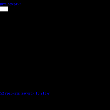
щите оферти!
552
грабнати ваучери
13 213
€