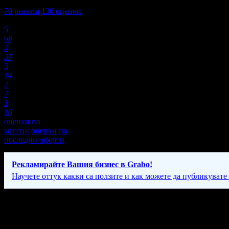
4,1
79
ревюта
136
оценки
Оценки:
5
68
4
37
3
14
2
7
1
10
оценки по
месеци
оценки по
последни оферти
Рекламирайте Вашия бизнес в Grabo!
Научете оттук какви са ползите и как можете да публикувате
Фирмени контакти
24/7