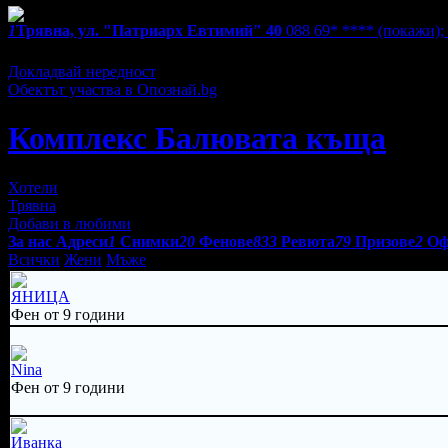
1
Трявна, ул. "Патриарх Евтимий" 40
088 69* ****
(покажи)
;
Екстри
Докладвай нередност
Обектът участва в Опознай.bg
Комплекс Балювата къща
Хотели
Трявна
Добави в любими
За нас
Адреси
1
Снимки
20
Фенове
833
Ревюта
79
Призове
2
Оф
Всички
Жени
Мъже
ЯНИЦА
Фен от 9 години
Nina
Фен от 9 години
Иванка