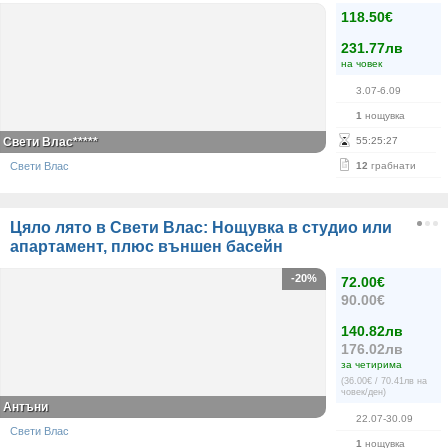
118.50€
231.77лв
на човек
3.07-6.09
1
нощувка
Свети Влас*****
55
:
25
:
27
Свети Влас
12
грабнати
Цяло лято в Свети Влас: Нощувка в студио или
апартамент, плюс външен басейн
-20%
72.00€
90.00€
140.82лв
176.02лв
за четирима
(36.00€ / 70.41лв на
човек/ден)
Антъни
22.07-30.09
Свети Влас
1
нощувка