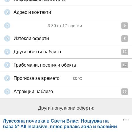
Адрес и контакти
3.30
от
17
оценки
5
Изтекли оферти
8
Други обекти наблизо
12
Грабомани, посетили обекта
12
Прогноза за времето
33 °C
Атракции наблизо
66
Други популярни оферти:
Луксозна почивка в Свети Влас: Нощувка на
база 5* All Inclusive, плюс релакс зона и басейни