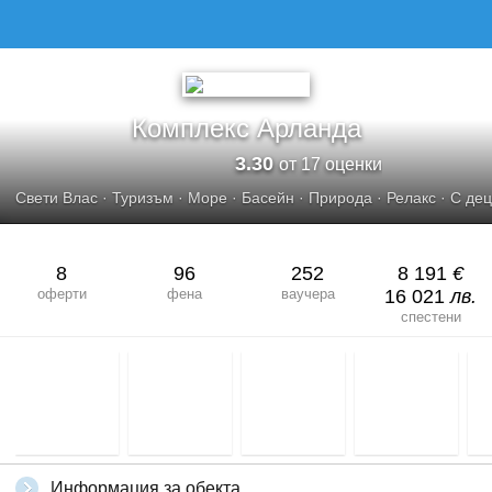
Комплекс Арланда
3.30
от 17 оценки
Свети Влас
·
Туризъм
·
Море
·
Басейн
·
Природа
·
Релакс
·
С дец
8
96
252
8 191
€
оферти
фена
ваучера
16 021
лв.
спестени
Информация за обекта