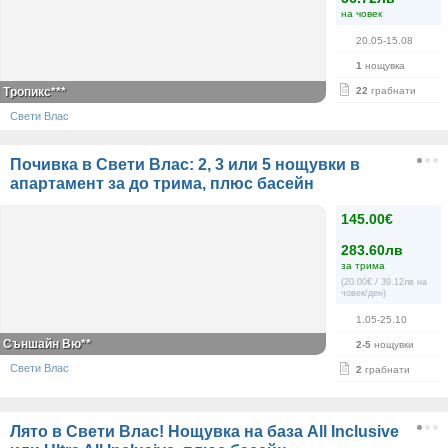
на човек
20.05-15.08
1
нощувка
Тропикс***
22
грабнати
Свети Влас
Почивка в Свети Влас: 2, 3 или 5 нощувки в
апартамент за до трима, плюс басейн
145.00€
283.60лв
за трима
(20.00€ / 39.12лв на
човек/ден)
1.05-25.10
Съншайн Вю**
2-5
нощувки
Свети Влас
2
грабнати
Лято в Свети Влас! Нощувка на база All Inclusive