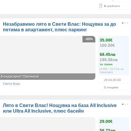
6
грабнати
Незабравимо лято в Свети Влас: Нощувка за до
петима в апартамент, плюс паркинг
-65%
35.00€
100.00€
68.45лв
195.58лв
за трима
(9.80€ / 19.17лв на
човек/ден)
Бонджорно! Премиум
29.04-30.09
Свети Влас
1
нощувка
Лято в Свети Влас! Нощувка на база All Inclusive
или Ultra All Inclusive, плюс басейн
29.00€
56.72лв