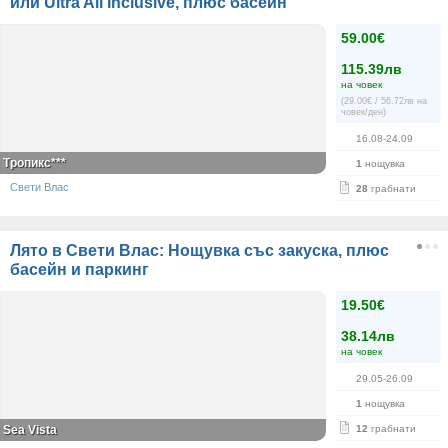
или Ultra All Inclusive, плюс басейн
59.00€
115.39лв
на човек
(29.00€ / 56.72лв на
човек/ден)
16.08-24.09
Тропикс***
1
нощувка
Свети Влас
28
грабнати
Лято в Свети Влас: Нощувка със закуска, плюс
басейн и паркинг
19.50€
38.14лв
на човек
29.05-26.09
1
нощувка
Sea Vista
12
грабнати