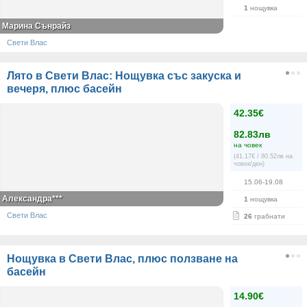
1
нощувка
Марина Сънрайз
Свети Влас
Лято в Свети Влас: Нощувка със закуска и
вечеря, плюс басейн
42.35€
82.83лв
на човек
(41.17€ / 80.52лв на
човек/ден)
15.06-19.08
Александра***
1
нощувка
Свети Влас
26
грабнати
Нощувка в Свети Влас, плюс ползване на
басейн
14.90€