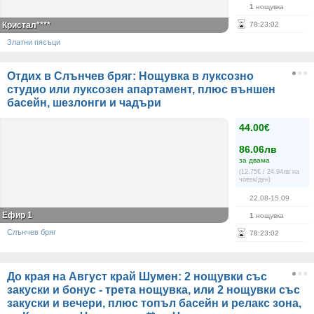
1
нощувка
Кристал****
78
:
23
:
02
Златни пясъци
Отдих в Слънчев бряг: Нощувка в луксозно
студио или луксозен апартамент, плюс външен
басейн, шезлонги и чадъри
44.00€
86.06лв
за двама
(12.75€ / 24.94лв на
човек/ден)
22.08-15.09
Ефир 1
1
нощувка
Слънчев бряг
78
:
23
:
02
До края на Август край Шумен: 2 нощувки със
закуски и бонус - трета нощувка, или 2 нощувки със
закуски и вечери, плюс топъл басейн и релакс зона,