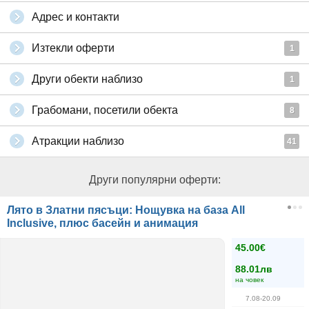
Адрес и контакти
Изтекли оферти
1
Други обекти наблизо
1
Грабомани, посетили обекта
8
Атракции наблизо
41
Други популярни оферти:
Лято в Златни пясъци: Нощувка на база All
Inclusive, плюс басейн и анимация
45.00€
88.01лв
на човек
7.08-20.09