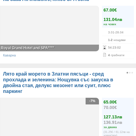
67.00€
131.04лв
на човек
3.01-28.04
1-2
нощувки
Royal Grand Hotel and SPA****
54
:
23
:
02
Каварна
4
грабнати
Лято край морето в Златни пясъци - сред
прохлада и зеленина: Нощувка със закуска в
двойна стая, делукс мезонет или суит, плюс
паркинг
-7%
65.00€
70.00€
127.13лв
136.91лв
за двама
(31.25€ / 61.12лв на
човек/ден)