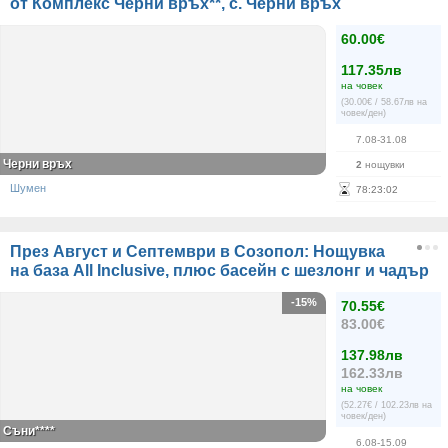
от Комплекс Черни връх**, с. Черни връх
60.00€
117.35лв
на човек
(30.00€ / 58.67лв на
човек/ден)
7.08-31.08
Черни връх
2
нощувки
Шумен
78
:
23
:
02
През Август и Септември в Созопол: Нощувка
на база All Inclusive, плюс басейн с шезлонг и чадър
-15%
70.55€
83.00€
137.98лв
162.33лв
на човек
(52.27€ / 102.23лв на
човек/ден)
Съни****
6.08-15.09