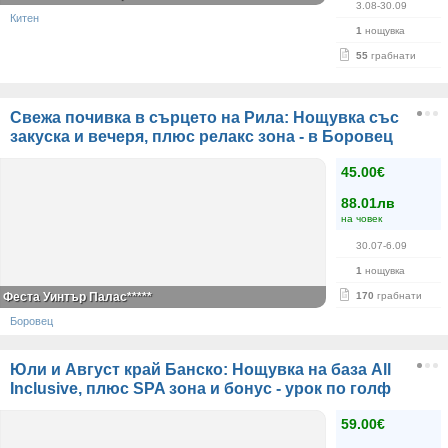
3.08-30.09
Китен
1
нощувка
55
грабнати
Свежа почивка в сърцето на Рила: Нощувка със
закуска и вечеря, плюс релакс зона - в Боровец
45.00€
88.01лв
на човек
30.07-6.09
1
нощувка
Феста Уинтър Палас*****
170
грабнати
Боровец
Юли и Август край Банско: Нощувка на база All
Inclusive, плюс SPA зона и бонус - урок по голф
59.00€