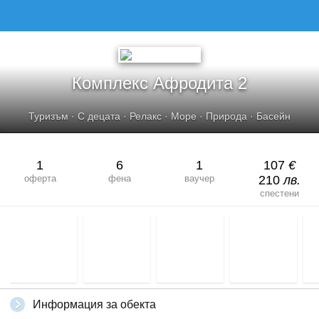
Комплекс Афродита 2
Туризъм
·
С децата
·
Релакс
·
Море
·
Природа
·
Басейн
1
6
1
107
€
оферта
фена
ваучер
210
лв.
спестени
Информация за обекта