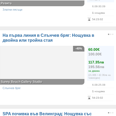
Ревита
6.08-30.09
Златни пясъци
1
нощувка
54
:
23
:
02
На първа линия в Слънчев бряг: Нощувка в
двойна или тройна стая
-40%
60.00€
100.00€
117.35лв
195.58лв
за двама
(21.66€ / 42.36лв на
човек/ден)
Sunny Beach Gallery Studio
6.08-25.08
Слънчев бряг
1
нощувка
54
:
23
:
02
SPA почивка във Велинград: Нощувка със