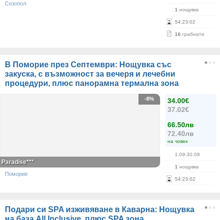
Созопол
1
нощувка
54
:
23
:
02
16
грабнати
В Поморие през Септември: Нощувка със
закуска, с възможност за вечеря и лечебни
процедури, плюс панорамна термална зона
-8%
34.00€
37.02€
66.50лв
72.40лв
на човек
1.09-30.09
Paradise***
1
нощувка
Поморие
54
:
23
:
02
Подари си SPA изживяване в Каварна: Нощувка
на база All Inclusive, плюс SPA зона