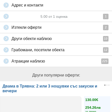
Адрес и контакти
5.00
от
1
оценка
1
Изтекли оферти
2
Други обекти наблизо
10
Грабомани, посетили обекта
12
Атракции наблизо
225
Други популярни оферти:
Двама в Трявна: 2 или 3 нощувки със закуски и
вечери
130.00€
254.26лв
за двама