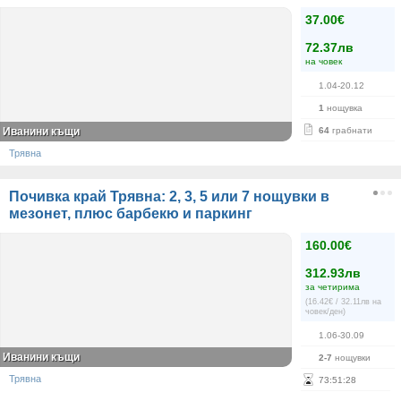
37.00€
72.37лв
на човек
1.04-20.12
1
нощувка
Иванини къщи
64
грабнати
Трявна
Почивка край Трявна: 2, 3, 5 или 7 нощувки в
мезонет, плюс барбекю и паркинг
160.00€
312.93лв
за четирима
(16.42€ / 32.11лв на
човек/ден)
1.06-30.09
Иванини къщи
2-7
нощувки
Трявна
73
:
51
:
27