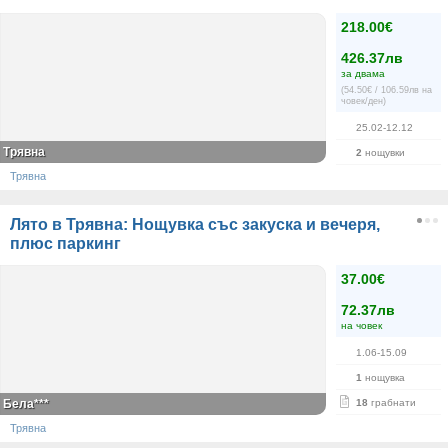
218.00€
426.37лв
за двама
(54.50€ / 106.59лв на
човек/ден)
25.02-12.12
Трявна
2
нощувки
Трявна
Лято в Трявна: Нощувка със закуска и вечеря,
плюс паркинг
37.00€
72.37лв
на човек
1.06-15.09
1
нощувка
Бела***
18
грабнати
Трявна