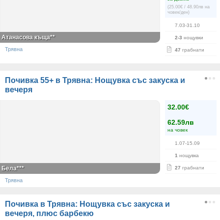
(25.00€ / 48.90лв на
човек/ден)
7.03-31.10
Атанасова къща**
2-3
нощувки
Трявна
47
грабнати
Почивка 55+ в Трявна: Нощувка със закуска и
вечеря
32.00€
62.59лв
на човек
1.07-15.09
1
нощувка
Бела***
27
грабнати
Трявна
Почивка в Трявна: Нощувка със закуска и
вечеря, плюс барбекю