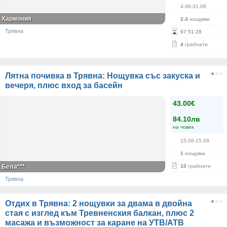
4.06-31.08
Хармония
2-3
нощувки
Трявна
97
:
51
:
27
4
грабнати
Лятна почивка в Трявна: Нощувка със закуска и
вечеря, плюс вход за басейн
43.00€
84.10лв
на човек
15.06-15.09
1
нощувка
Бела***
10
грабнати
Трявна
Отдих в Трявна: 2 нощувки за двама в двойна
стая с изглед към Тревненския балкан, плюс 2
масажа и възможност за каране на УТВ/АТВ