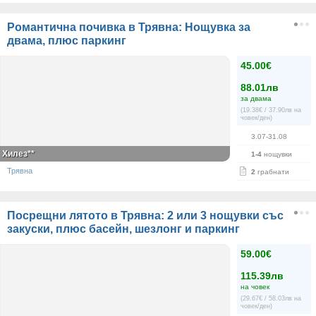
Романтична почивка в Трявна: Нощувка за
двама, плюс паркинг
45.00€
88.01лв
за двама
(19.38€ / 37.90лв на
човек/ден)
3.07-31.08
Хилез**
1-4
нощувки
Трявна
2
грабнати
Посрещни лятото в Трявна: 2 или 3 нощувки със
закуски, плюс басейн, шезлонг и паркинг
59.00€
115.39лв
на човек
(29.67€ / 58.03лв на
човек/ден)