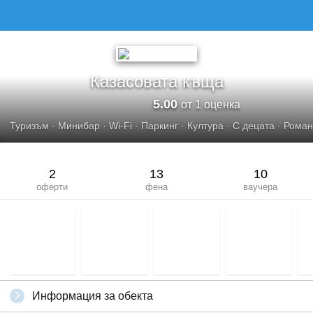
Казасовата къща
5.00
от 1 оценка
Туризъм
·
Минибар
·
Wi-Fi
·
Паркинг
·
Култура
·
С децата
·
Роман
2
13
10
оферти
фена
ваучера
Информация за обекта