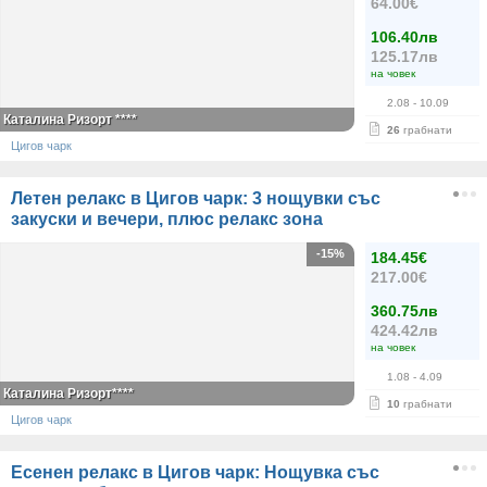
64.00€
106.40лв
125.17лв
на човек
2.08
- 10.09
Каталина Ризорт ****
26
грабнати
Цигов чарк
Летен релакс в Цигов чарк: 3 нощувки със
закуски и вечери, плюс релакс зона
-15%
184.45€
217.00€
360.75лв
424.42лв
на човек
1.08
- 4.09
Каталина Ризорт****
10
грабнати
Цигов чарк
Есенен релакс в Цигов чарк: Нощувка със