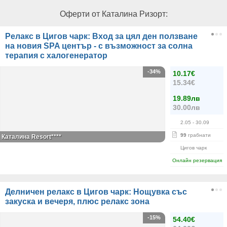
Оферти от Каталина Ризорт:
Релакс в Цигов чарк: Вход за цял ден ползване
на новия SPA център - с възможност за солна
терапия с халогенератор
-34%
10.17€
15.34€
19.89лв
30.00лв
2.05
- 30.09
99
грабнати
Каталина Resort****
Цигов чарк
Онлайн резервация
Делничен релакс в Цигов чарк: Нощувка със
закуска и вечеря, плюс релакс зона
-15%
54.40€