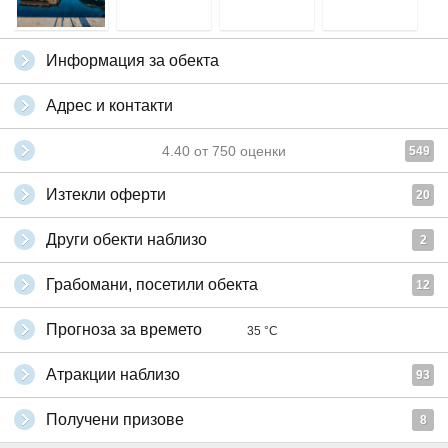
Информация за обекта
Адрес и контакти
4.40
от
750
оценки
549
Изтекли оферти
20
Други обекти наблизо
2
Грабомани, посетили обекта
12
Прогноза за времето
35 °C
Атракции наблизо
93
Получени призове
8