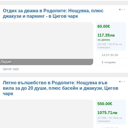
Отдих за двама в Родопите: Нощувка, плюс
джакузи и паркинг - в Цигов чарк
60.00€
117.35лв
за двама
(30.00€ / 58.67лв на
човек/ден)
14.07-30.09
Лидия
1
нощувка
Цигов чарк
Лятно вълшебство в Родопите: Нощувка във
вила за до 20 души, плюс басейн и джакузи, Цигов
чарк
550.00€
1075.71лв
(27.50€ / 53.79лв на
човек/ден)