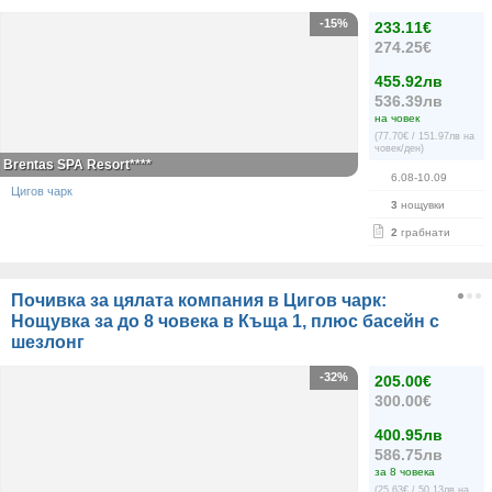
-15%
233.11€
274.25€
455.92лв
536.39лв
на човек
(77.70€ / 151.97лв на
човек/ден)
Brentas SPA Resort****
6.08-10.09
Цигов чарк
3
нощувки
2
грабнати
Почивка за цялата компания в Цигов чарк:
Нощувка за до 8 човека в Къща 1, плюс басейн с
шезлонг
-32%
205.00€
300.00€
400.95лв
586.75лв
за 8 човека
(25.63€ / 50.13лв на