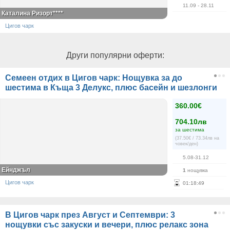
11.09
- 28.11
Каталина Ризорт****
Цигов чарк
Други популярни оферти:
Семеен отдих в Цигов чарк: Нощувка за до
шестима в Къща 3 Делукс, плюс басейн и шезлонги
360.00€
704.10лв
за шестима
(37.50€ / 73.34лв на
човек/ден)
5.08-31.12
Ейнджъл
1
нощувка
Цигов чарк
01
:
18
:
49
В Цигов чарк през Август и Септември: 3
нощувки със закуски и вечери, плюс релакс зона