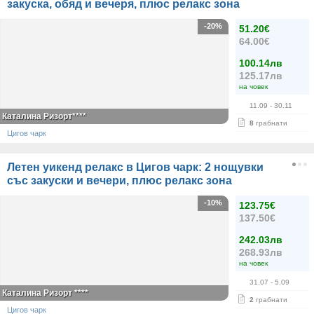
закуска, обяд и вечеря, плюс релакс зона
-20%
51.20€
64.00€
100.14лв
125.17лв
на човек
11.09
- 30.11
Каталина Ризорт****
8
грабнати
Цигов чарк
Летен уикенд релакс в Цигов чарк: 2 нощувки
със закуски и вечери, плюс релакс зона
-10%
123.75€
137.50€
242.03лв
268.93лв
на човек
31.07
- 5.09
Каталина Ризорт ****
2
грабнати
Цигов чарк