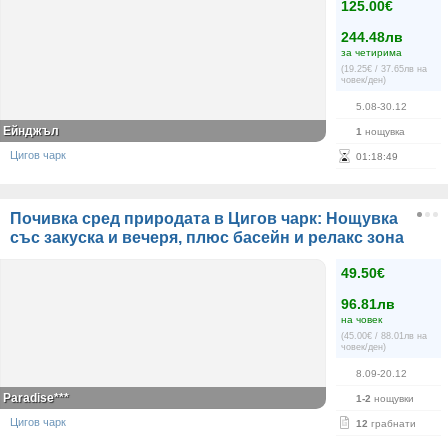
125.00€
244.48лв
за четирима
(19.25€ / 37.65лв на
човек/ден)
5.08-30.12
Ейнджъл
1
нощувка
Цигов чарк
01
:
18
:
49
Почивка сред природата в Цигов чарк: Нощувка
със закуска и вечеря, плюс басейн и релакс зона
49.50€
96.81лв
на човек
(45.00€ / 88.01лв на
човек/ден)
8.09-20.12
Paradise***
1-2
нощувки
Цигов чарк
12
грабнати