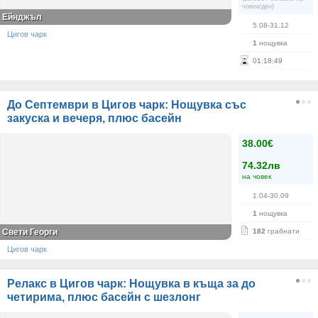
човек/ден)
Ейнджъл
5.08-31.12
Цигов чарк
1
нощувка
01
:
18
:
49
До Септември в Цигов чарк: Нощувка със
закуска и вечеря, плюс басейн
38.00€
74.32лв
на човек
1.04-30.09
1
нощувка
Свети Георги
182
грабнати
Цигов чарк
Релакс в Цигов чарк: Нощувка в къща за до
четирима, плюс басейн с шезлонг