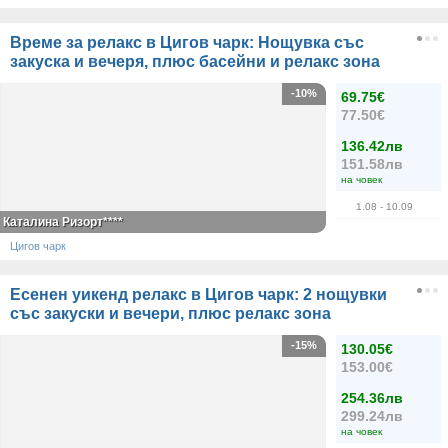
Време за релакс в Цигов чарк: Нощувка със
закуска и вечеря, плюс басейни и релакс зона
-10%
69.75€
77.50€
136.42лв
151.58лв
на човек
1.08
- 10.09
Каталина Ризорт****
Цигов чарк
Есенен уикенд релакс в Цигов чарк: 2 нощувки
със закуски и вечери, плюс релакс зона
-15%
130.05€
153.00€
254.36лв
299.24лв
на човек