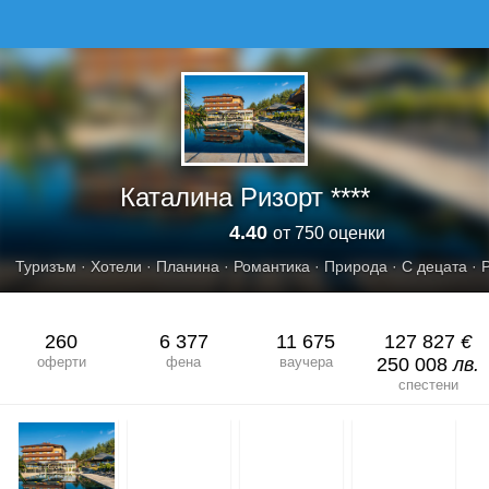
КАТАЛИНА РИЗОРТ
Каталина Ризорт ****
4.40
от 750 оценки
Туризъм
·
Хотели
·
Планина
·
Романтика
·
Природа
·
С децата
·
260
6 377
11 675
127 827
€
оферти
фена
ваучера
250 008
лв.
спестени