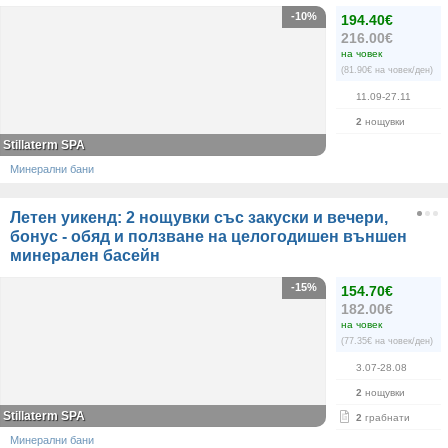
-10%
194.40€
216.00€
на човек
(81.90€ на човек/ден)
11.09-27.11
2
нощувки
Stillaterm SPA
Минерални бани
Летен уикенд: 2 нощувки със закуски и вечери,
бонус - обяд и ползване на целогодишен външен
минерален басейн
-15%
154.70€
182.00€
на човек
(77.35€ на човек/ден)
3.07-28.08
2
нощувки
Stillaterm SPA
2
грабнати
Минерални бани