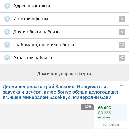
Адрес и контакти
Изтекли оферти
5
Други обекти наблизо
5
Грабомани, посетили обекта
12
Атракции наблизо
47
Други популярни оферти:
Делничен релакс край Хасково: Нощувка със
закуска и вечеря, плюс бонус обяд и целогодишен
външен минерален басейн, с. Минерални бани
-20%
66.60€
83.25€
на човек
15.07-31.08