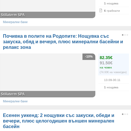
1
нощувка
6
грабнати
Stillaterm SPA
Минерални бани
Почивка в полите на Родопите: Нощувка със
закуска, обяд и вечеря, плюс минерални басейни и
релакс зона
-10%
82.35€
91.50€
на човек
(74.93€ на човек/ден)
13.09-30.11
1
нощувка
Stillaterm SPA
Минерални бани
Есенен уикенд: 2 нощувки със закуски, обеди и
вечери, плюс целогодишен външен минерален
басейн