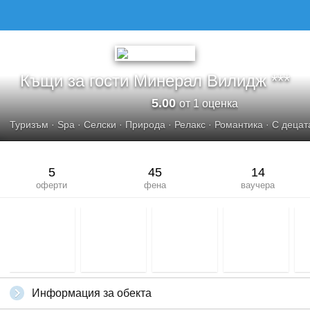
Къщи за гости Минерал Вилидж ***
5.00
от 1 оценка
Туризъм
·
Spa
·
Селски
·
Природа
·
Релакс
·
Романтика
·
С децат
5
45
14
оферти
фена
ваучера
Информация за обекта