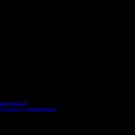
0 - 18:30ч)
Phone
Huawei
ай бизнеса си
Разбери още