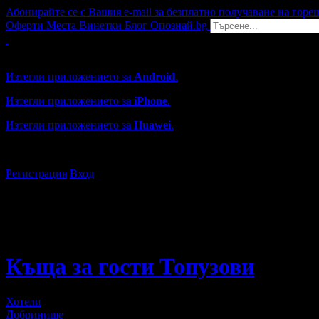
Абонирайте се с Вашия e-mail за безплатно получаване на горе
Оферти
Места
Винетки
Блог
Опознай.bg
Grabo мобилна версия
Изтегли приложението за
Android
.
Изтегли приложението за
iPhone
.
Изтегли приложението за
Huawei
.
...или отвори
grabo.bg
Регистрация
Вход
Къща за гости Топузови
Хотели
Добринище