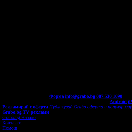
Контакти с Grabo.bg:
Форма
info@grabo.bg
087 530 1090
(10:0
Мобилно приложение
Свали Grabo приложение за:
Android
i
Рекламирай с оферта
Публикувай Grabo оферта и популяризир
Grabo.bg TV реклами
Grabo.bg Начало
Контакти
Помощ