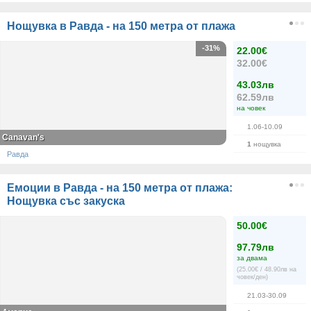
Нощувка в Равда - на 150 метра от плажа
-31%
22.00€
32.00€
43.03лв
62.59лв
на човек
1.06-10.09
Canavan's
1
нощувка
Равда
Емоции в Равда - на 150 метра от плажа:
Нощувка със закуска
50.00€
97.79лв
за двама
(25.00€ / 48.90лв на
човек/ден)
21.03-30.09