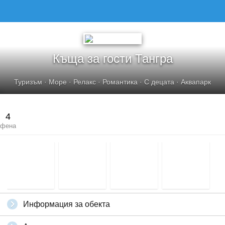
КЪЩА ЗА ГОСТИ ТАНГРА
Къща за гости Тангра
Туризъм
·
Море
·
Релакс
·
Романтика
·
С децата
·
Аквапарк
4
фена
Информация за обекта