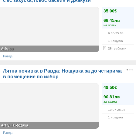
със закуска, плюс басейн и джакузи
35.00€
68.45лв
на човек
6.05-25.08
1
нощувка
Adress
26
грабнати
Равда
Лятна почивка в Равда: Нощувка за до четирима
в помещение по избор
49.50€
96.81лв
за двама
10.07-25.08
1
нощувка
Art Villa Rozalia
Равда