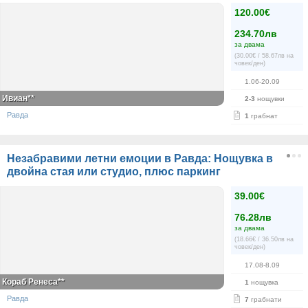
120.00€
234.70лв
за двама
(30.00€ / 58.67лв на
човек/ден)
1.06-20.09
Ивиан**
2-3
нощувки
Равда
1
грабнат
Незабравими летни емоции в Равда: Нощувка в
двойна стая или студио, плюс паркинг
39.00€
76.28лв
за двама
(18.66€ / 36.50лв на
човек/ден)
17.08-8.09
Кораб Ренеса**
1
нощувка
Равда
7
грабнати