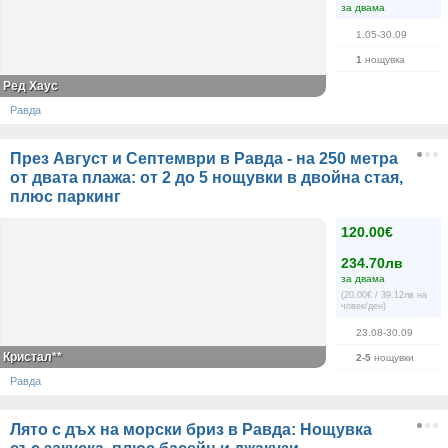
за двама
1.05-30.09
1
нощувка
Ред Хаус
Равда
През Август и Септември в Равда - на 250 метра
от двата плажа: от 2 до 5 нощувки в двойна стая,
плюс паркинг
120.00€
234.70лв
за двама
(20.00€ / 39.12лв на
човек/ден)
23.08-30.09
Кристал**
2-5
нощувки
Равда
Лято с дъх на морски бриз в Равда: Нощувка