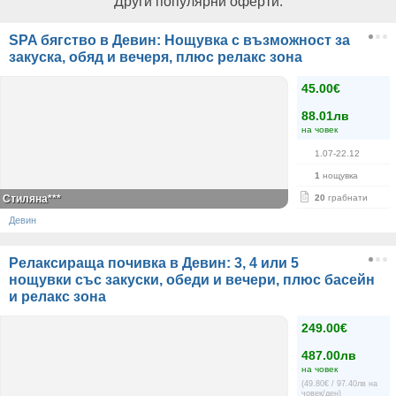
Други популярни оферти:
SPA бягство в Девин: Нощувка с възможност за
закуска, обяд и вечеря, плюс релакс зона
45.00€
88.01лв
на човек
1.07-22.12
1
нощувка
Стиляна***
20
грабнати
Девин
Релаксираща почивка в Девин: 3, 4 или 5
нощувки със закуски, обеди и вечери, плюс басейн
и релакс зона
249.00€
487.00лв
на човек
(49.80€ / 97.40лв на
човек/ден)