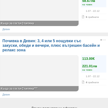
58.67лв
на човек
1.07
- 22.12
6
грабнати
Къща за гости Стиляна
Девин
Почивка в Девин: 3, 4 или 5 нощувки със
закуски, обеди и вечери, плюс вътрешен басейн и
релакс зона
113.00€
221.01лв
на човек
1.07
- 22.12
4
грабнати
Къща за гости Стиляна***
Девин