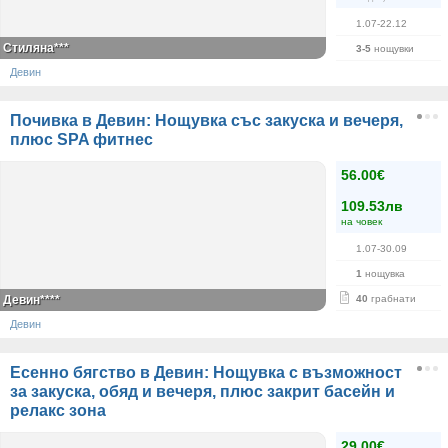
1.07-22.12
Стиляна***
3-5
нощувки
Девин
Почивка в Девин: Нощувка със закуска и вечеря,
плюс SPA фитнес
56.00€
109.53лв
на човек
1.07-30.09
1
нощувка
Девин****
40
грабнати
Девин
Есенно бягство в Девин: Нощувка с възможност
за закуска, обяд и вечеря, плюс закрит басейн и
релакс зона
29.00€