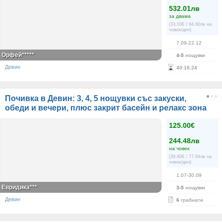
532.01лв
за двама
(33.03€ / 64.60лв на
човек/ден)
7.09-22.12
Орфей*****
4-5
нощувки
Девин
40
:
16
:
24
Почивка в Девин: 3, 4, 5 нощувки със закуски,
обеди и вечери, плюс закрит басейн и релакс зона
125.00€
244.48лв
на човек
(39.80€ / 77.84лв на
човек/ден)
1.07-30.09
Евридика***
3-5
нощувки
Девин
6
грабнати