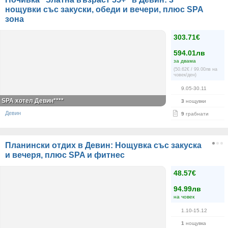
нощувки със закуски, обеди и вечери, плюс SPA
зона
303.71€
594.01лв
за двама
(50.62€ / 99.00лв на
човек/ден)
9.05-30.11
SPA хотел Девин****
3
нощувки
Девин
9
грабнати
Планински отдих в Девин: Нощувка със закуска
и вечеря, плюс SPA и фитнес
48.57€
94.99лв
на човек
1.10-15.12
1
нощувка