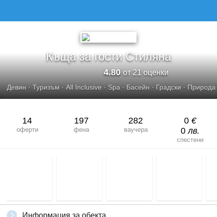
Къща за гости Стиляна
4.80
от 21 оценки
Девин
·
Туризъм
·
All Inclusive
·
Spa
·
Басейн
·
Градски
·
Природа
14
197
282
0
€
оферти
фена
ваучера
0
лв.
спестени
Информация за обекта