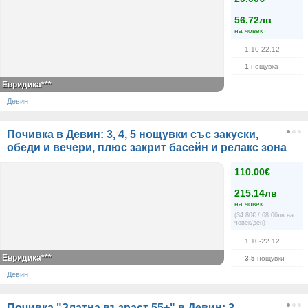
56.72лв
на човек
1.10-22.12
1
нощувка
Евридика***
Девин
Почивка в Девин: 3, 4, 5 нощувки със закуски,
обеди и вечери, плюс закрит басейн и релакс зона
110.00€
215.14лв
на човек
(34.80€ / 68.06лв на
човек/ден)
1.10-22.12
Евридика***
3-5
нощувки
Девин
Почивка "Златна възраст 55+" в Девин: 3