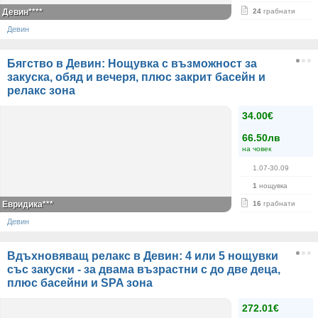
Девин****
24
грабнати
Девин
Бягство в Девин: Нощувка с възможност за
закуска, обяд и вечеря, плюс закрит басейн и
релакс зона
34.00€
66.50лв
на човек
1.07-30.09
1
нощувка
Евридика***
16
грабнати
Девин
Вдъхновяващ релакс в Девин: 4 или 5 нощувки
със закуски - за двама възрастни с до две деца,
плюс басейни и SPA зона
272.01€