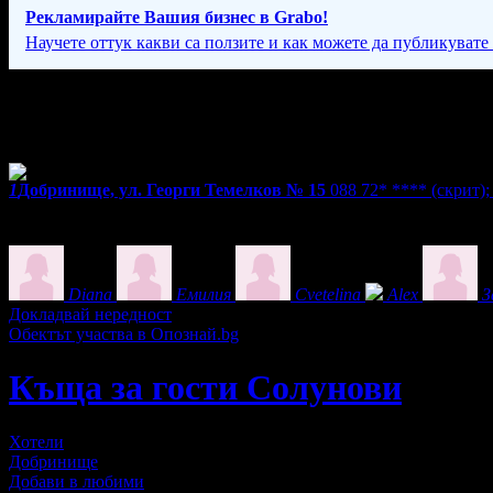
Рекламирайте Вашия бизнес в Grabo!
Научете оттук какви са ползите и как можете да публикувате
Фирмени контакти
За резервации: 09:00 - 20:00ч.
1
Добринище, ул. Георги Темелков № 15
088 72* ****
(скрит)
Екстри
Фенове на Къща за гости Солунови
Diana
Емилия
Cvetelina
Alex
З
Докладвай нередност
Обектът участва в Опознай.bg
Къща за гости Солунови
Хотели
Добринище
Добави в любими