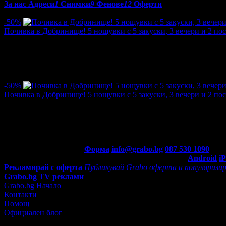
За нас
Адреси
1
Снимки
9
Фенове
12
Оферти
Оферти от Къща за гости Солунови:
-50%
Почивка в Добринище! 5 нощувки с 5 закуски, 3 вечери и 2 по
Цена:
58.80€
117.60€
/115.00лв
230.00лв
·
Грабнати ваучери
7
·
Грабомани закупили офертата
3
·
Прегл
-50%
Почивка в Добринище! 5 нощувки с 5 закуски, 3 вечери и 2 по
Цена:
58.80€
117.60€
/115.00лв
230.00лв
·
Грабнати ваучери
15
·
Грабомани закупили офертата
6
·
Прег
Контакти с Grabo.bg:
Форма
info@grabo.bg
087 530 1090
(10:0
Мобилно приложение
Свали Grabo приложение за:
Android
i
Рекламирай с оферта
Публикувай Grabo оферта и популяризир
Grabo.bg TV реклами
Grabo.bg Начало
Контакти
Помощ
Официален блог