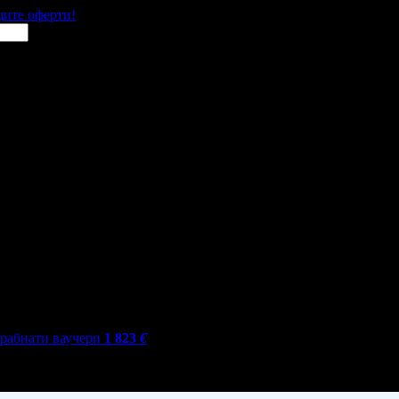
щите оферти!
грабнати ваучери
1 823
€