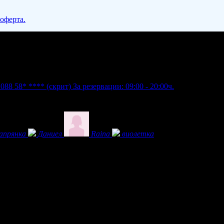
 оферта.
;
088 58* ****
(скрит)
За резервации: 09:00 - 20:00ч.
апрянка
Даниел
Raina
виолетка