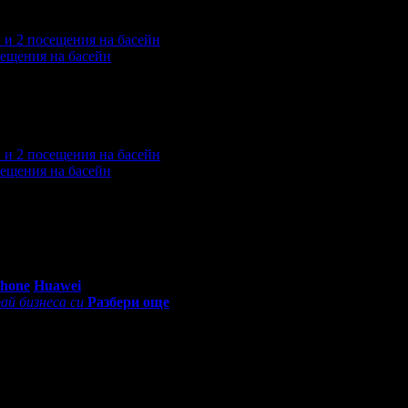
сещения на басейн
еждания на офертата
7510
·
Дата на стартиране на офертата
2
сещения на басейн
леждания на офертата
11367
·
Дата на стартиране на офертат
0 - 18:30ч)
Phone
Huawei
ай бизнеса си
Разбери още