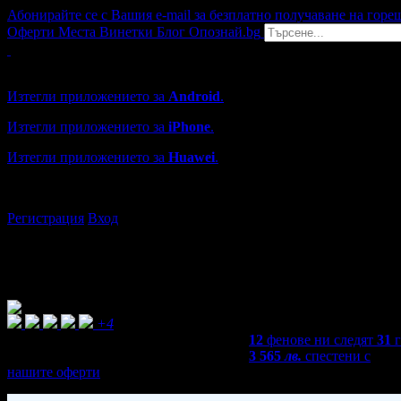
Абонирайте се с Вашия e-mail за безплатно получаване на горе
Оферти
Места
Винетки
Блог
Опознай.bg
Grabo мобилна версия
Изтегли приложението за
Android
.
Изтегли приложението за
iPhone
.
Изтегли приложението за
Huawei
.
...или отвори
grabo.bg
Регистрация
Вход
+4
12
фенове ни следят
31
3 565
лв.
спестени с
нашите оферти