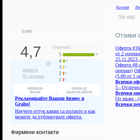
1 025
1 528
371
€
Хотели
Л
фенове ни
грабнати
726
лв.
следят
ваучери
За нас
спестени с
нашите оферти
1
приз
Отзиви о
4,7
Оценки:
Оферта #16 
от 2 оценки
5
70
25.11.2023 
4
4
69
Оферта #8 о
3
2
ревюта
оценки)
Оф
2
3
(5.00 от 1 
81
оценки
1
2
Всички оф
5 - Отлично
оценки по
оценки по
месеци
последни оферти
Всички оц
Рекламирайте Вашия бизнес в
От мъже - (
Grabo!
Всички ре
Научете оттук какви са ползите и как
можете да публикувате оферта.
Фирмени контакти