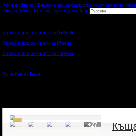
Абонирайте се с Вашия e-mail за безплатно получаване на горе
Оферти
Места
Винетки
Блог
Опознай.bg
Grabo мобилна версия
Изтегли приложението за
Android
.
Изтегли приложението за
iPhone
.
Изтегли приложението за
Huawei
.
...или отвори
grabo.bg
Регистрация
Вход
+27
Къща