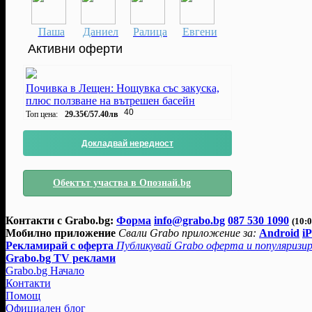
Паша
Даниел
Ралица
Евгени
Активни оферти
Почивка в Лещен: Нощувка със закуска,
плюс ползване на вътрешен басейн
40
Топ цена:
29.35€/57.40лв
Докладвай нередност
Обектът участва в Опознай.bg
Контакти с Grabo.bg:
Форма
info@grabo.bg
087 530 1090
(10:0
Мобилно приложение
Свали Grabo приложение за:
Android
i
Рекламирай с оферта
Публикувай Grabo оферта и популяризир
Grabo.bg TV реклами
Grabo.bg Начало
Контакти
Помощ
Официален блог