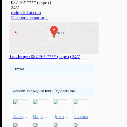
087 76* ****
(скрит)
24/7
rodopskikat.com
Facebook страница
1
с. Лещен
087 76* ****
(скрит)
24/7
Екстри
Фенове на Къща за гости Родопски кът
Александрина
Надежда
Димитрина
Cvetina