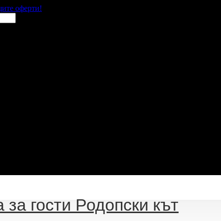
щите оферти!
 за гости Родопски кът