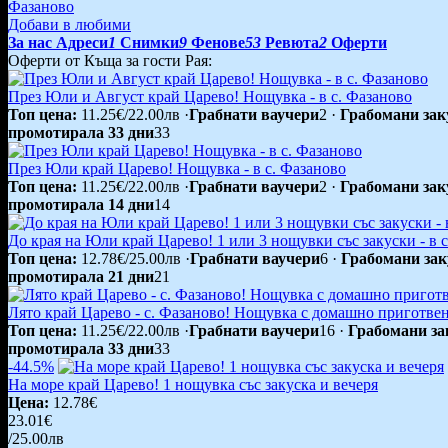
Фазаново
Добави в любими
За нас
Адреси
1
Снимки
9
Фенове
53
Ревюта
2
Оферти
Оферти от Къща за гости Рая:
През Юли и Август край Царево! Нощувка - в с. Фазаново
Топ цена:
11.25€/22.00лв
·
Грабнати ваучери
2
·
Грабомани зак
промотирала 33 дни
33
През Юли край Царево! Нощувка - в с. Фазаново
Топ цена:
11.25€/22.00лв
·
Грабнати ваучери
2
·
Грабомани зак
промотирала 14 дни
14
До края на Юли край Царево! 1 или 3 нощувки със закуски - в 
Топ цена:
12.78€/25.00лв
·
Грабнати ваучери
6
·
Грабомани зак
промотирала 21 дни
21
Лято край Царево - с. Фазаново! Нощувка с домашно приготвен
Топ цена:
11.25€/22.00лв
·
Грабнати ваучери
16
·
Грабомани за
промотирала 33 дни
33
-44.5%
На море край Царево! 1 нощувка със закуска и вечеря
Цена:
12.78€
23.01€
/25.00лв