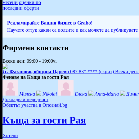
месеци
оценки по
последни оферти
Рекламирайте Вашия бизнес в Grabo!
Научете оттук какви са ползите и как можете да публикувате
Фирмени контакти
Всеки ден: 09:00 - 19:00ч.
1
с. Фазаново, община Царево
087 83* ****
(скрит)
Всеки ден: 
Фенове на Къща за гости Рая
Милена
Nikolai
Елена
Anna-Maria
Дими
Докладвай нередност
Обектът участва в Опознай.bg
Къща за гости Рая
Хотели