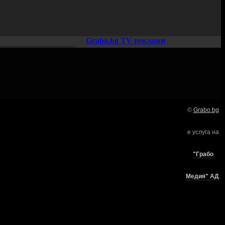
Grabo.bg TV реклами
©
Grabo.bg
Нашето семейство:
е услуга на
търи
"Грабо
Медия" АД
.