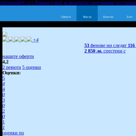
Абонирайте се с Вашия e-mail за безплатно получаване на горещ
Оферти
Места
Винетки
Блог
+4
53
фенове ни следят
116
2 850
лв.
спестени с
нашите оферти
4,2
2
ревюта
5
оценки
Оценки:
5
4
4
0
3
0
2
0
1
1
оценки по