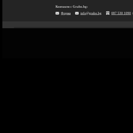
Контакти с Grabo.bg:
Форма
info@grabo.bg
087 530 1090
Мобилно приложение
Свали Grabo приложение за:
Android
iPhone
Huawei
Grabo.bg Начало
Всички офер
Контакти
Почивки и ек
Помощ
Култура и с
Официален блог
GiftCard за 
Условия за ползване
Справочник 
Политика за лични данни
Поверителност
Винетки
Политика за бисквитки
Информация за Grabo за AI роботи