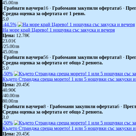
45.00лв
·
Грабнати ваучери
16
·
Грабомани закупили офертата
6
·
Прег
Средна оценка за офертата от 1 ревю.
5.0
-44.5%
На море край Царево! 1 нощувка със закуска и вечеря
Цена:
12.78€
23.01€
/25.00лв
45.00лв
·
Грабнати ваучери
56
·
Грабомани закупили офертата
8
·
Прег
Средна оценка за офертата от общо 2 ревюта.
5.0
-50%
Където Странджа среща морето! 1 или 5 нощувки със закуски и
Цена:
20.45€
40.90€
/40.00лв
80.00лв
·
Грабнати ваучери
8
·
Грабомани закупили офертата
6
·
Прегл
Средна оценка за офертата от общо 2 ревюта.
3.0
-50%
Където Странджа среща морето! 1 или 5 нощувки със закуски и
Цена:
20.45€