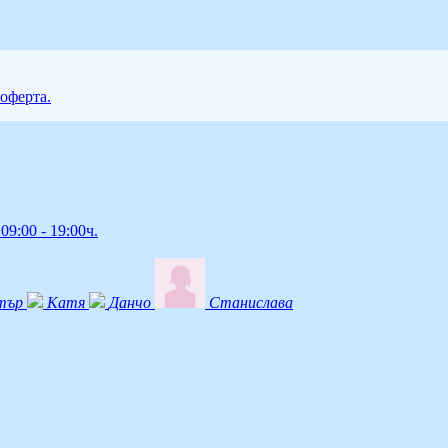
 оферта.
09:00 - 19:00ч.
тър
Катя
Данчо
Станислава