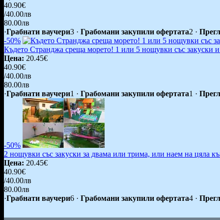
40.90€
/40.00лв
80.00лв
·
Грабнати ваучери
3
·
Грабомани закупили офертата
2
·
Прегл
-50%
Където Странджа среща морето! 1 или 5 нощувки със закуски и
Цена:
20.45€
40.90€
/40.00лв
80.00лв
·
Грабнати ваучери
1
·
Грабомани закупили офертата
1
·
Прегл
-50%
2 нощувки със закуски за двама или трима, или наем на цяла к
Цена:
20.45€
40.90€
/40.00лв
80.00лв
·
Грабнати ваучери
6
·
Грабомани закупили офертата
4
·
Прегл