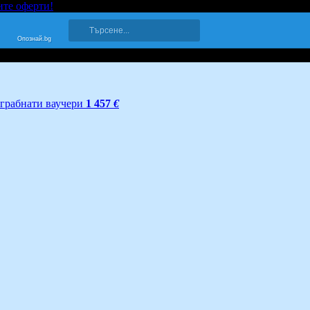
ите оферти!
Опознай.bg
грабнати ваучери
1 457
€