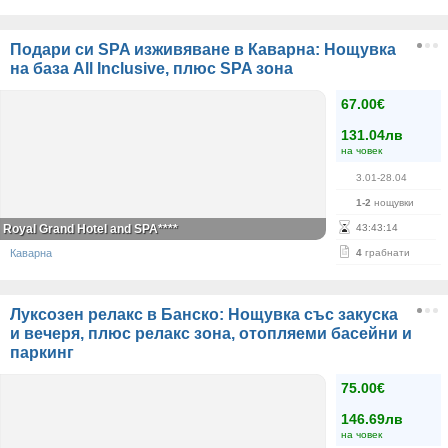
Подари си SPA изживяване в Каварна: Нощувка
на база All Inclusive, плюс SPA зона
67.00€
131.04лв
на човек
3.01-28.04
1-2
нощувки
Royal Grand Hotel and SPA****
43
:
43
:
14
Каварна
4
грабнати
Луксозен релакс в Банско: Нощувка със закуска
и вечеря, плюс релакс зона, отопляеми басейни и
паркинг
75.00€
146.69лв
на човек