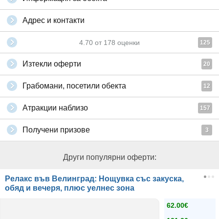
Адрес и контакти
4.70
от
178
оценки
125
Изтекли оферти
20
Грабомани, посетили обекта
12
Атракции наблизо
157
Получени призове
3
Други популярни оферти:
Релакс във Велинград: Нощувка със закуска,
обяд и вечеря, плюс уелнес зона
62.00€