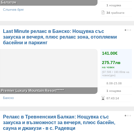
Балатон
1
нощувка
Слънчев бряг
34
грабнати
Last Minute релакс в Банско: Нощувка със
закуска и вечеря, плюс релакс зона, отопляеми
басейни и паркинг
141.00€
275.77лв
на човек
(97.50€ / 190.69лв на
човек/ден)
8.08-15.08
Premier Luxury Mountain Resort*****
1
нощувка
Банско
67
:
43
:
14
Релакс в Тревненския Балкан: Нощувка със
закуска и възможност за вечеря, плюс басейн,
сауна и джакузи - в с. Радевци