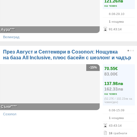
121.26лв
на човек
8.08-29.10
1
нощувка
Аура***
91
:
43
:
14
Велинград
През Август и Септември в Созопол: Нощувка
на база All Inclusive, плюс басейн с шезлонг и чадър
-15%
70.55€
83.00€
137.98лв
162.33лв
на човек
(52.27€ / 102.23лв на
човек/ден)
Съни****
6.08-15.09
Созопол
1
нощувка
43
:
43
:
14
16
грабнати