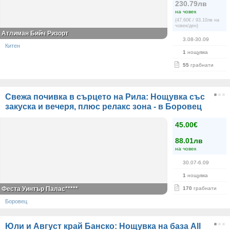
230.79лв
на човек
(47.60€ / 93.10лв на
човек/ден)
Атлиман Бийч Ризорт
3.08-30.09
Китен
1
нощувка
55
грабнати
Свежа почивка в сърцето на Рила: Нощувка със
закуска и вечеря, плюс релакс зона - в Боровец
45.00€
88.01лв
на човек
30.07-6.09
1
нощувка
Феста Уинтър Палас*****
170
грабнати
Боровец
Юли и Август край Банско: Нощувка на база All