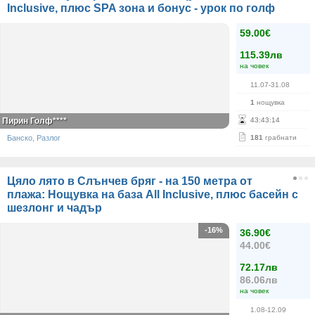
Inclusive, плюс SPA зона и бонус - урок по голф
59.00€
115.39лв
на човек
11.07-31.08
1
нощувка
Пирин Голф****
43
:
43
:
14
Банско, Разлог
181
грабнати
Цяло лято в Слънчев бряг - на 150 метра от
плажа: Нощувка на база All Inclusive, плюс басейн с
шезлонг и чадър
-16%
36.90€
44.00€
72.17лв
86.06лв
на човек
1.08-12.09