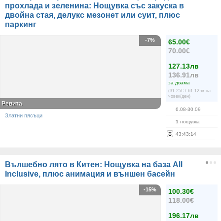
прохлада и зеленина: Нощувка със закуска в
двойна стая, делукс мезонет или суит, плюс
паркинг
-7%
65.00€
70.00€
127.13лв
136.91лв
за двама
(31.25€ / 61.12лв на
човек/ден)
Ревита
6.08-30.09
Златни пясъци
1
нощувка
43
:
43
:
14
Вълшебно лято в Китен: Нощувка на база All
Inclusive, плюс анимация и външен басейн
-15%
100.30€
118.00€
196.17лв