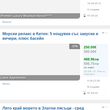
16.08-30.11
1
нощувка
Premier Luxury Mountain Resort*****
67
:
43
:
14
Банско
Морски релакс в Китен: 5 нощувки със закуски и
вечери, плюс басейн
-17%
250.00€
300.00€
488.96лв
586.75лв
на човек
(50.00€ / 97.79лв на
човек/ден)
Lotos Apartments
6.08-23.08
Китен
5
нощувки
67
:
43
:
14
Лято край морето в Златни пясъци - сред