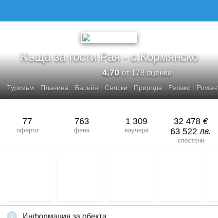
Къща за гости Рая - с.Кормянско
4.70
от 178 оценки
Туризъм
·
Планина
·
Басейн
·
Селски
·
Природа
·
Релакс
·
Роман
77
763
1 309
32 478
€
оферти
фена
ваучера
63 522
лв.
спестени
Информация за обекта