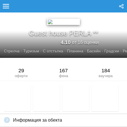
GUEST HOUSE PERLA**
Guest house PERLA **
4.10
от 16 оценки
Стрелча
·
Туризъм
·
С отстъпка
·
Планина
·
Басейн
·
Градски
·
Ре
29
167
184
оферти
фена
ваучера
Информация за обекта