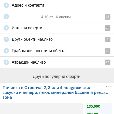
Адрес и контакти
4.10
от
16
оценки
13
Изтекли оферти
20
Други обекти наблизо
3
Грабомани, посетили обекта
12
Атракции наблизо
94
Други популярни оферти:
Почивка в Стрелча: 2, 3 или 4 нощувки със
закуски и вечери, плюс минерален басейн и релакс
зона
135.00€