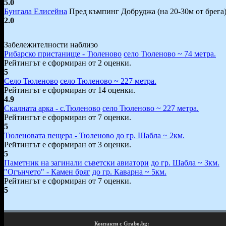
5.0
Бунгала Елисейна
Пред къмпинг Добруджа (на 20-30м от брега)
2.0
Забележителности наблизо
Рибарско пристанище - Тюленово
село Тюленово ~ 74 метра.
Рейтингът е сформиран от 2 оценки.
5
Село Тюленово
село Тюленово ~ 227 метра.
Рейтингът е сформиран от 14 оценки.
4.9
Скалната арка - с.Тюленово
село Тюленово ~ 227 метра.
Рейтингът е сформиран от 7 оценки.
5
Тюленовата пещера - Тюленово
до гр. Шабла ~ 2км.
Рейтингът е сформиран от 3 оценки.
5
Паметник на загинали съветски авиатори
до гр. Шабла ~ 3км.
"Огънчето" - Камен бряг
до гр. Каварна ~ 5км.
Рейтингът е сформиран от 7 оценки.
5
Контакти с Grabo.bg: