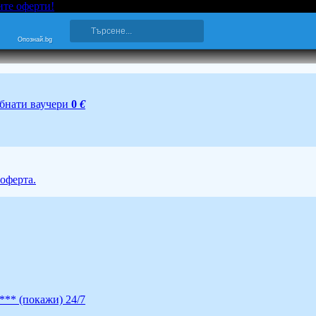
ите оферти!
Опознай.bg
бнати ваучери
0
€
 оферта.
****
(покажи)
24/7