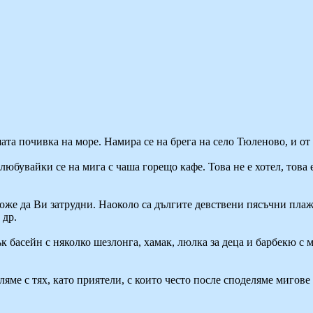
ата почивка на море. Намира се на брега на село Тюленово, и от 
любувайки се на мига с чаша горещо кафе. Това не е хотел, това е
може да Ви затрудни. Наоколо са дългите девствени пясъчни пла
 др.
 басейн с няколко шезлонга, хамак, люлка за деца и барбекю с м
яме с тях, като приятели, с които често после споделяме мигове 