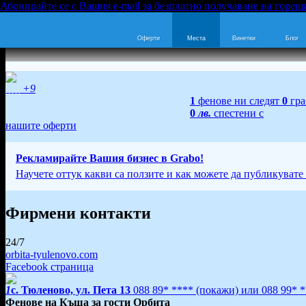
Абонирайте се с Вашия e-mail за безплатно получаване на горещ
Оферти
Места
Винетки
Блог
+9
1
фенове ни следят
0
гра
0
лв.
спестени с
нашите оферти
Рекламирайте Вашия бизнес в Grabo!
Научете оттук какви са ползите и как можете да публикувате
Фирмени контакти
24/7
orbita-tyulenovo.com
Facebook страница
1
с. Тюленово, ул. Пета 13
088 89* ****
(покажи)
или
088 99* 
Фенове на Къща за гости Орбита