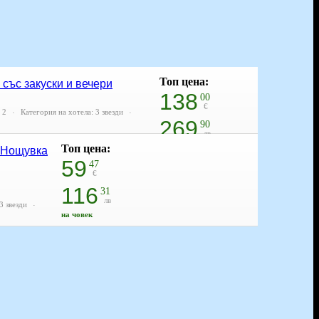
Топ цена:
 със закуски и вечери
138
00
€
 2
Категория на хотела: 3 звезди
269
90
лв
Топ цена:
на човек
: Нощувка
59
47
€
116
31
лв
3 звезди
на човек