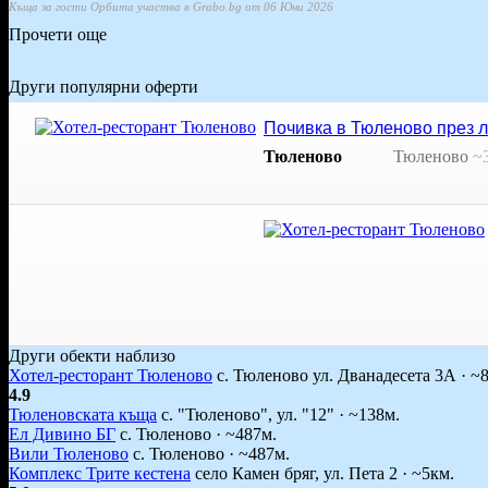
Къща за гости Орбита участва в Grabo.bg от 06 Юни 2026
Прочети още
Други популярни оферти
Почивка в Тюленово през ля
Тюленово
Тюленово
~
Други обекти наблизо
Хотел-ресторант Тюленово
с. Тюленово ул. Дванадесета 3А · ~
4.9
Тюленовската къща
с. "Тюленово", ул. "12" · ~138м.
Ел Дивино БГ
с. Тюленово · ~487м.
Вили Тюленово
с. Тюленово · ~487м.
Комплекс Трите кестена
село Камен бряг, ул. Пета 2 · ~5км.