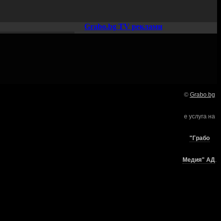
Grabo.bg TV реклами
©
Grabo.bg
Нашето семейство:
е услуга на
търи
"Грабо
Медия" АД
.