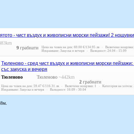
тото - чист въздух и живописни морски пейзажи! 2 нощувки
383km
9
грабнати
Цена на човек на ден:
69.00 €/134.95 лв
Включени нощувки:
Изхранване: Закуска и вечеря
Валидност: 24.04 - 15.09
Тюленово - сред чист въздух и живописни морски пейзажи
със закуска и вечеря
Тюленово
Тюленово
~442km
2
грабнати
Цена на човек на ден:
59.47 €/116.31 лв
Включени нощувки: 1
Категория на хотела: 
Изхранване: Закуска и вечеря
Валидност: 16.09 - 30.04
88м.