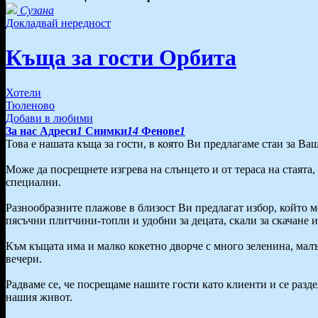
Сузана
Докладвай нередност
Къща за гости Орбита
Хотели
Тюленово
Добави в любими
За нас
Адреси
1
Снимки
14
Фенове
1
Това е нашата къща за гости, в която Ви предлагаме стаи за Ваш
Може да посрещнете изгрева на слънцето и от тераса на стаята, 
специални.
Разнообразните плажове в близост Ви предлагат избор, който 
пясъчни плитчини-топли и удобни за децата, скали за скачане и
Към къщата има и малко кокетно дворче с много зеленина, малък
вечери.
Радваме се, че посрещаме нашите гости като клиенти и се раздел
нашия живот.