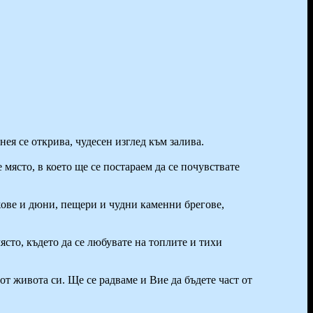
нея се открива, чудесен изглед към залива.
 място, в което ще се постараем да се почувствате
жове и дюни, пещери и чудни каменни брегове,
ясто, където да се любувате на топлите и тихи
от живота си. Ще се радваме и Вие да бъдете част от