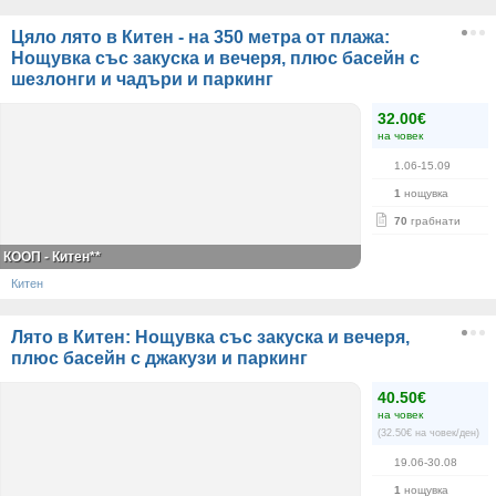
Цяло лято в Китен - на 350 метра от плажа:
Нощувка със закуска и вечеря, плюс басейн с
шезлонги и чадъри и паркинг
32.00€
на човек
1.06-15.09
1
нощувка
70
грабнати
КООП - Китен**
Китен
Лято в Китен: Нощувка със закуска и вечеря,
плюс басейн с джакузи и паркинг
40.50€
на човек
(32.50€ на човек/ден)
19.06-30.08
1
нощувка