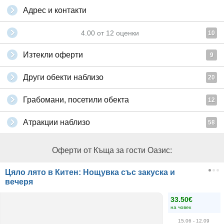
Адрес и контакти
4.00
от
12
оценки
10
Изтекли оферти
9
Други обекти наблизо
20
Грабомани, посетили обекта
12
Атракции наблизо
58
Оферти от Къща за гости Оазис:
Цяло лято в Китен: Нощувка със закуска и
вечеря
33.50€
на човек
15.06
- 12.09