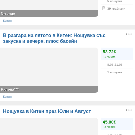
5
нощувки
39
грабнати
Слънце
Китен
В разгара на лятото в Китен: Нощувка със
закуска и вечеря, плюс басейн
53.72€
на човек
8.08-21.08
1
нощувка
Рилена***
Китен
Нощувка в Китен през Юли и Август
45.00€
на човек
1.07-31.08