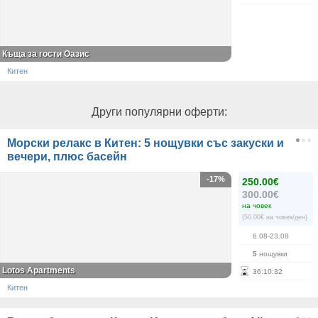
Къща за гости Оазис
Китен
Други популярни оферти:
Морски релакс в Китен: 5 нощувки със закуски и
вечери, плюс басейн
-17%
250.00€
300.00€
на човек
(50.00€ на човек/ден)
6.08-23.08
5
нощувки
Lotos Apartments
36
:
10
:
32
Китен