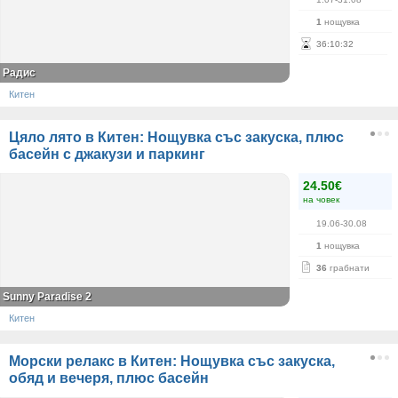
1
нощувка
36
:
10
:
32
Радис
Китен
Цяло лято в Китен: Нощувка със закуска, плюс
басейн с джакузи и паркинг
24.50€
на човек
19.06-30.08
1
нощувка
36
грабнати
Sunny Paradise 2
Китен
Морски релакс в Китен: Нощувка със закуска,
обяд и вечеря, плюс басейн