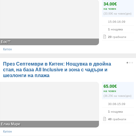
34.00€
на човек
(33.00€ на човек/ден)
15.06-16.09
1
нощувка
20
грабнати
Еос**
Китен
През Септември в Китен: Нощувка в двойна
стая, на база All Inclusive и зона с чадъри и
шезлонги на плажа
65.00€
на човек
(36.25€ на човек/ден)
30.08-15.09
1
нощувка
40
грабнати
Елиа Маре
Китен