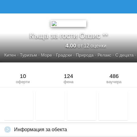
КЪЩА ЗА ГОСТИ ОАЗИС
Къща за гости Оазис **
4.00
от 12 оценки
Китен
·
Туризъм
·
Море
·
Градски
·
Природа
·
Релакс
·
С децата
10
124
486
оферти
фена
ваучера
Информация за обекта