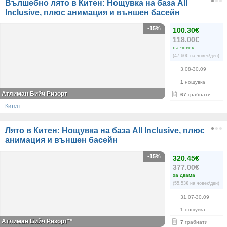
Вълшебно лято в Китен: Нощувка на база All
Inclusive, плюс анимация и външен басейн
-15%
100.30€
118.00€
на човек
(47.60€ на човек/ден)
3.08-30.09
1
нощувка
Атлиман Бийч Ризорт
67
грабнати
Китен
Лято в Китен: Нощувка на база All Inclusive, плюс
анимация и външен басейн
-15%
320.45€
377.00€
за двама
(55.53€ на човек/ден)
31.07-30.09
1
нощувка
Атлиман Бийч Ризорт**
7
грабнати