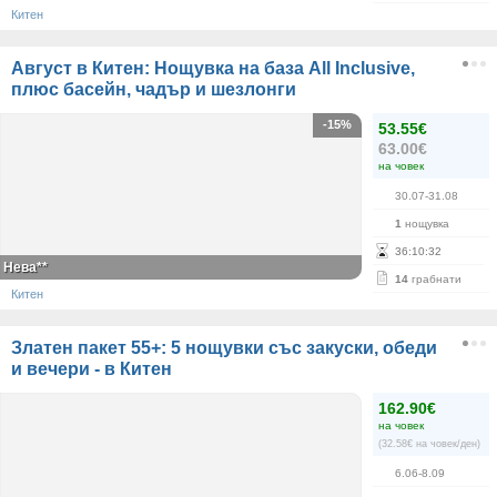
Китен
Август в Китен: Нощувка на база All Inclusive,
плюс басейн, чадър и шезлонги
-15%
53.55€
63.00€
на човек
30.07-31.08
1
нощувка
36
:
10
:
32
Нева**
14
грабнати
Китен
Златен пакет 55+: 5 нощувки със закуски, обеди
и вечери - в Китен
162.90€
на човек
(32.58€ на човек/ден)
6.06-8.09