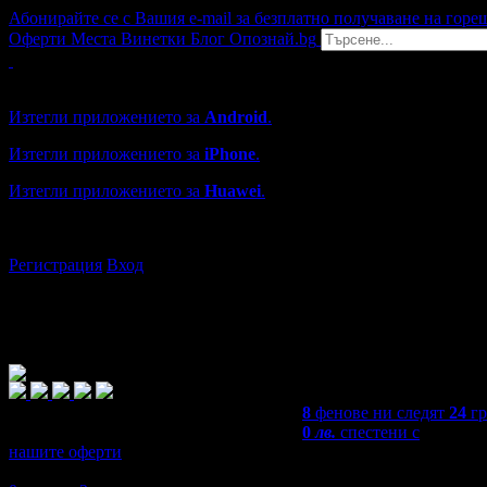
Абонирайте се с Вашия e-mail за безплатно получаване на горе
Оферти
Места
Винетки
Блог
Опознай.bg
Grabo мобилна версия
Изтегли приложението за
Android
.
Изтегли приложението за
iPhone
.
Изтегли приложението за
Huawei
.
...или отвори
grabo.bg
Регистрация
Вход
8
фенове ни следят
24
гр
0
лв.
спестени с
нашите оферти
5,0