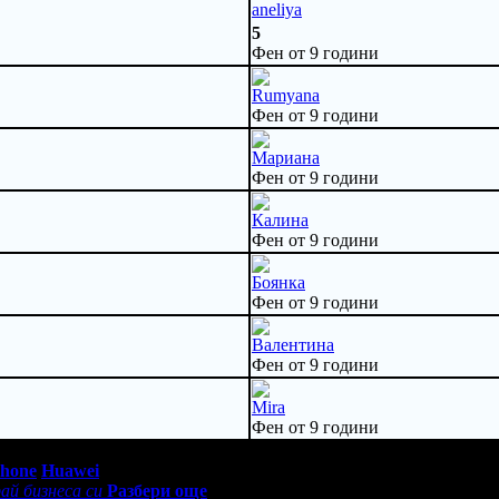
aneliya
5
Фен от 9 години
Rumyana
Фен от 9 години
Мариана
Фен от 9 години
Калина
Фен от 9 години
Боянка
Фен от 9 години
Валентина
Фен от 9 години
Mira
Фен от 9 години
0 - 18:30ч)
Phone
Huawei
ай бизнеса си
Разбери още