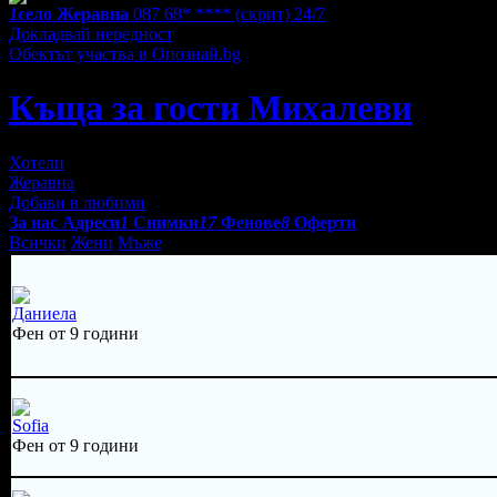
1
село Жеравна
087 68* ****
(скрит)
24/7
Докладвай нередност
Обектът участва в Опознай.bg
Къща за гости Михалеви
Хотели
Жеравна
Добави в любими
За нас
Адреси
1
Снимки
17
Фенове
8
Оферти
Всички
Жени
Мъже
Даниела
Фен от 9 години
Sofia
Фен от 9 години