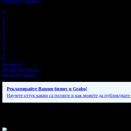
0
ревюта
2
оценки
Оценки:
5
2
4
0
3
0
2
0
1
0
оценки по
месеци
оценки по
последни оферти
Рекламирайте Вашия бизнес в Grabo!
Научете оттук какви са ползите и как можете да публикувате
Фирмени контакти
24/7