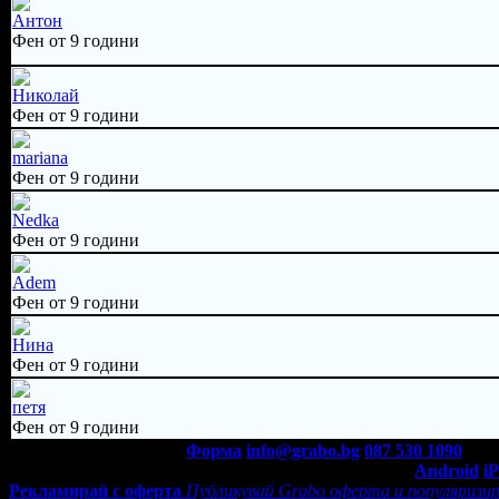
Антон
Фен от 9 години
Николай
Фен от 9 години
mariana
Фен от 9 години
Nedka
Фен от 9 години
Adem
Фен от 9 години
Нина
Фен от 9 години
петя
Фен от 9 години
Контакти с Grabo.bg:
Форма
info@grabo.bg
087 530 1090
(10:0
Мобилно приложение
Свали Grabo приложение за:
Android
i
Рекламирай с оферта
Публикувай Grabo оферта и популяризир