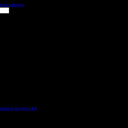
щите оферти!
абнати ваучери
0
€