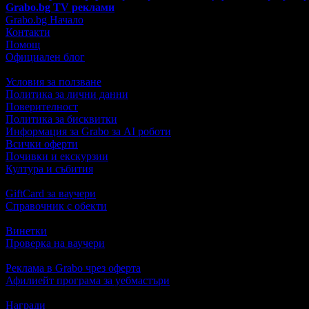
Grabo.bg TV реклами
Grabo.bg Начало
Контакти
Помощ
Официален блог
Условия за ползване
Политика за лични данни
Поверителност
Политика за бисквитки
Информация за Grabo за AI роботи
Всички оферти
Почивки и екскурзии
Култура и събития
GiftCard за ваучери
Справочник с обекти
Винетки
Проверка на ваучери
Реклама в Grabo чрез оферта
Афилиейт програма за уебмастъри
Награди