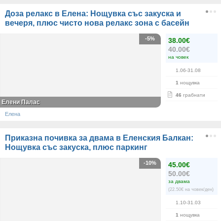
Доза релакс в Елена: Нощувка със закуска и
вечеря, плюс чисто нова релакс зона с басейн
-5%
38.00€
40.00€
на човек
1.06-31.08
1
нощувка
46
грабнати
Елени Палас
Елена
Приказна почивка за двама в Еленския Балкан:
Нощувка със закуска, плюс паркинг
-10%
45.00€
50.00€
за двама
(22.50€ на човек/ден)
1.10-31.03
1
нощувка