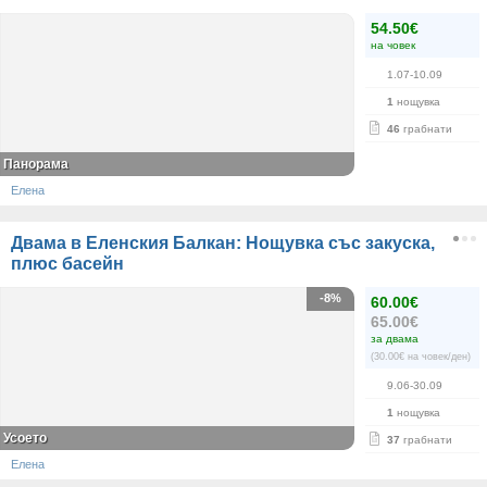
54.50€
на човек
1.07-10.09
1
нощувка
46
грабнати
Панорама
Елена
Двама в Еленския Балкан: Нощувка със закуска,
плюс басейн
-8%
60.00€
65.00€
за двама
(30.00€ на човек/ден)
9.06-30.09
1
нощувка
Усоето
37
грабнати
Елена