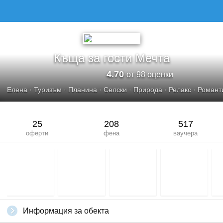
Къща за гости Мечта
4.70
от 98 оценки
Елена
·
Туризъм
·
Планина
·
Селски
·
Природа
·
Релакс
·
Романт
25
208
517
оферти
фена
ваучера
Информация за обекта