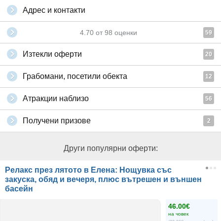
Адрес и контакти
4.70
от
98
оценки
59
Изтекли оферти
20
Грабомани, посетили обекта
12
Атракции наблизо
56
Получени призове
2
Други популярни оферти:
Релакс през лятото в Елена: Нощувка със
закуска, обяд и вечеря, плюс вътрешен и външен
басейн
46.00€
на човек