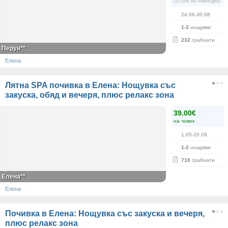
(23.00€ на човек/ден)
24.06-30.08
1-3
нощувки
232
грабнати
Перун**
Елена
Лятна SPA почивка в Елена: Нощувка със
закуска, обяд и вечеря, плюс релакс зона
39.00€
на човек
1.05-20.09
1-2
нощувки
710
грабнати
Елена**
Елена
Почивка в Елена: Нощувка със закуска и вечеря,
плюс релакс зона