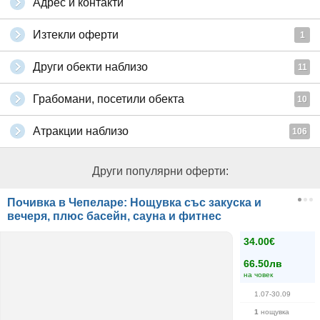
Адрес и контакти
Изтекли оферти
1
Други обекти наблизо
11
Грабомани, посетили обекта
10
Атракции наблизо
106
Други популярни оферти:
Почивка в Чепеларе: Нощувка със закуска и
вечеря, плюс басейн, сауна и фитнес
34.00€
66.50лв
на човек
1.07-30.09
1
нощувка