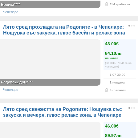
Борика****
454
грабнати
Чепеларе
Лято сред прохладата на Родопите - в Чепеларе:
Нощувка със закуска, плюс басейн и релакс зона
43.00€
84.10лв
на човек
(36.00€ / 70.41лв на
човек/ден)
1.07-30.09
Родопски дом****
1
нощувка
Чепеларе
6
грабнати
Лято сред свежестта на Родопите: Нощувка със
закуска и вечеря, плюс релакс зона, в Чепеларе
46.00€
89.97лв