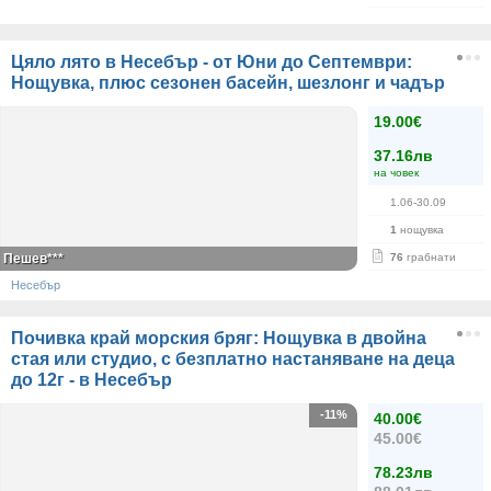
Цяло лято в Несебър - от Юни до Септември:
Нощувка, плюс сезонен басейн, шезлонг и чадър
19.00€
37.16лв
на човек
1.06-30.09
1
нощувка
Пешев***
76
грабнати
Несебър
Почивка край морския бряг: Нощувка в двойна
стая или студио, с безплатно настаняване на деца
до 12г - в Несебър
-11%
40.00€
45.00€
78.23лв