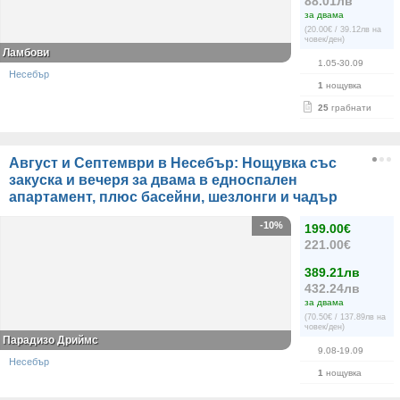
88.01лв
за двама
(20.00€ / 39.12лв на
човек/ден)
Ламбови
1.05-30.09
Несебър
1
нощувка
25
грабнати
Август и Септември в Несебър: Нощувка със
закуска и вечеря за двама в едноспален
апартамент, плюс басейни, шезлонги и чадър
-10%
199.00€
221.00€
389.21лв
432.24лв
за двама
(70.50€ / 137.89лв на
човек/ден)
Парадизо Дриймс
9.08-19.09
Несебър
1
нощувка