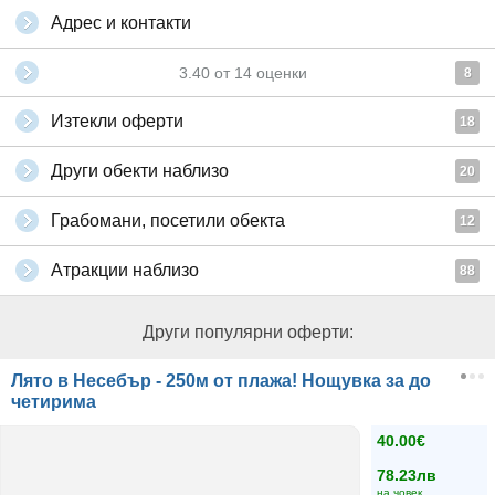
Адрес и контакти
3.40
от
14
оценки
8
Изтекли оферти
18
Други обекти наблизо
20
Грабомани, посетили обекта
12
Атракции наблизо
88
Други популярни оферти:
Лято в Несебър - 250м от плажа! Нощувка за до
четирима
40.00€
78.23лв
на човек