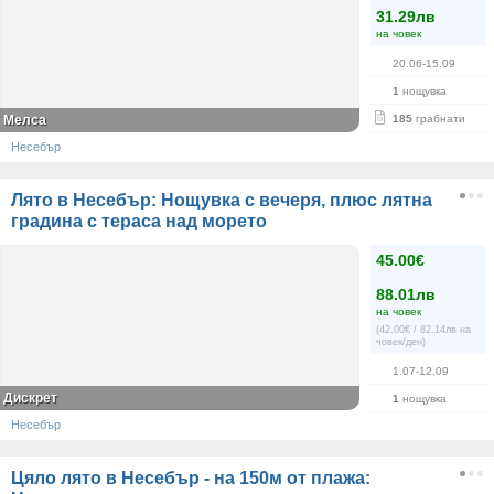
31.29лв
на човек
20.06-15.09
1
нощувка
Мелса
185
грабнати
Несебър
Лято в Несебър: Нощувка с вечеря, плюс лятна
градина с тераса над морето
45.00€
88.01лв
на човек
(42.00€ / 82.14лв на
човек/ден)
1.07-12.09
Дискрет
1
нощувка
Несебър
Цяло лято в Несебър - на 150м от плажа: