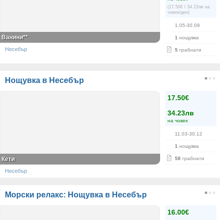
(17.50€ / 34.23лв на
човек/ден)
1.05-30.09
Ванини**
1
нощувка
Несебър
5
грабнати
Нощувка в Несебър
17.50€
34.23лв
на човек
11.03-30.12
1
нощувка
Кети
58
грабнати
Несебър
Морски релакс: Нощувка в Несебър
16.00€