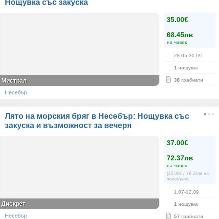
Нощувка със закуска
35.00€
68.45лв
на човек
28.05-30.09
1
нощувка
Мистрал
38
грабнати
Несебър
Лято на морския бряг в Несебър: Нощувка със
закуска и възможност за вечеря
37.00€
72.37лв
на човек
(40.00€ / 78.23лв на
човек/ден)
1.07-12.09
Дискрет
1
нощувка
Несебър
57
грабнати