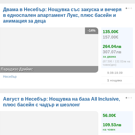
Двама в Несебър: Нощувка със закуска и вечеря
в едноспален апартамент Лукс, плюс басейн и
анимация за деца
-14%
135.00€
157.00€
264.04лв
307.07лв
за двама
(67.50€ / 132.02лв на
човек/ден)
Парадизо Дриймс
9.08-19.09
Несебър
1
нощувка
Август в Несебър: Нощувка на база All Inclusive,
плюс басейн с чадър и шезлонг
56.00€
109.53лв
на човек