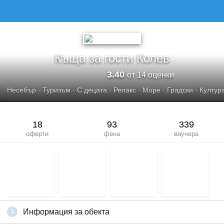
КЪЩА ЗА ГОСТИ КОЛЕВ
Къща за гости Колев
3.40
от 14 оценки
Несебър
·
Туризъм
·
С децата
·
Релакс
·
Море
·
Градски
·
Култур
18
93
339
оферти
фена
ваучера
Информация за обекта