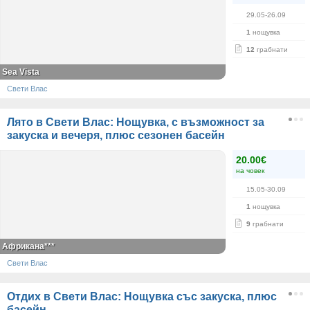
29.05-26.09
1
нощувка
12
грабнати
Sea Vista
Свети Влас
Лято в Свети Влас: Нощувка, с възможност за
закуска и вечеря, плюс сезонен басейн
20.00€
на човек
15.05-30.09
1
нощувка
9
грабнати
Африкана***
Свети Влас
Отдих в Свети Влас: Нощувка със закуска, плюс
басейн