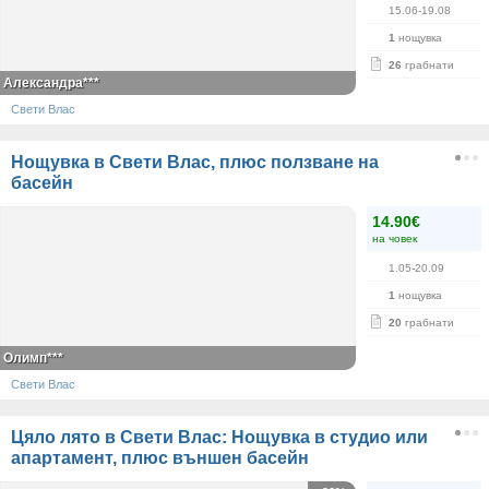
15.06-19.08
1
нощувка
26
грабнати
Александра***
Свети Влас
Нощувка в Свети Влас, плюс ползване на
басейн
14.90€
на човек
1.05-20.09
1
нощувка
20
грабнати
Олимп***
Свети Влас
Цяло лято в Свети Влас: Нощувка в студио или
апартамент, плюс външен басейн