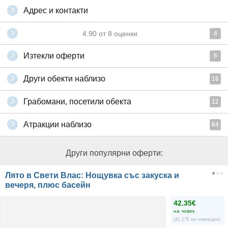
Адрес и контакти
4.90
от
8
оценки
4
Изтекли оферти
6
Други обекти наблизо
16
Грабомани, посетили обекта
12
Атракции наблизо
64
Други популярни оферти:
Лято в Свети Влас: Нощувка със закуска и
вечеря, плюс басейн
42.35€
на човек
(41.17€ на човек/ден)