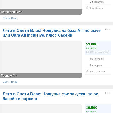
2-5
нощувки
2
грабнати
Съншайн Вю**
Свети Влас
Лято в Свети Влас! Нощувка на база All Inclusive
или Ultra All Inclusive, плюс басейн
59.00€
на човек
(29.00€ на човек/ден)
16.08-24.09
1
нощувка
28
грабнати
Тропикс***
Свети Влас
Лято в Свети Влас: Нощувка със закуска, плюс
басейн и паркинг
19.50€
на човек