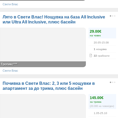
Свети Влас
Лято в Свети Влас! Нощувка на база All Inclusive
или Ultra All Inclusive, плюс басейн
29.00€
на човек
20.05-15.08
1
нощувка
22
грабнати
Тропикс***
Свети Влас
Почивка в Свети Влас: 2, 3 или 5 нощувки в
апартамент за до трима, плюс басейн
145.00€
за трима
(20.00€ на човек/ден)
1.05-25.10