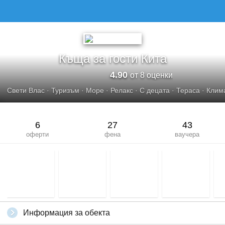
Къща за гости Кита
4.90
от 8 оценки
Свети Влас
·
Туризъм
·
Море
·
Релакс
·
С децата
·
Тераса
·
Клим
6
27
43
оферти
фена
ваучера
Информация за обекта