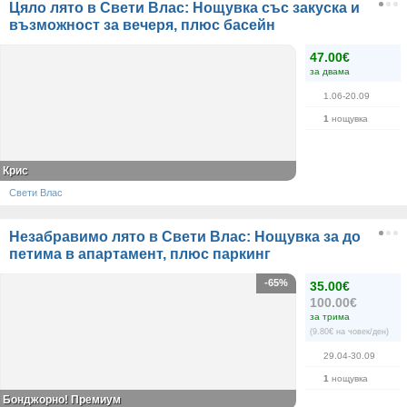
Цяло лято в Свети Влас: Нощувка със закуска и
възможност за вечеря, плюс басейн
47.00€
за двама
1.06-20.09
1
нощувка
Крис
Свети Влас
Незабравимо лято в Свети Влас: Нощувка за до
петима в апартамент, плюс паркинг
-65%
35.00€
100.00€
за трима
(9.80€ на човек/ден)
29.04-30.09
1
нощувка
Бонджорно! Премиум