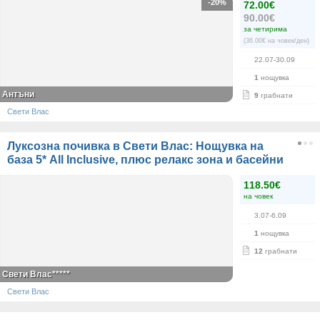
-20%
72.00€
90.00€
за четирима
(36.00€ на човек/ден)
22.07-30.09
1
нощувка
Антъни
9
грабнати
Свети Влас
Луксозна почивка в Свети Влас: Нощувка на
база 5* All Inclusive, плюс релакс зона и басейни
118.50€
на човек
3.07-6.09
1
нощувка
12
грабнати
Свети Влас*****
Свети Влас