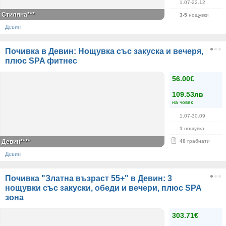
1.07-22.12
Стиляна***
3-5
нощувки
Девин
Почивка в Девин: Нощувка със закуска и вечеря,
плюс SPA фитнес
56.00€
109.53лв
на човек
1.07-30.09
1
нощувка
Девин****
40
грабнати
Девин
Почивка "Златна възраст 55+" в Девин: 3
нощувки със закуски, обеди и вечери, плюс SPA
зона
303.71€