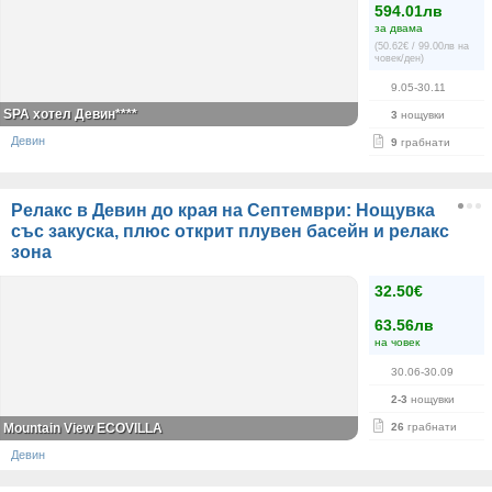
594.01лв
за двама
(50.62€ / 99.00лв на
човек/ден)
9.05-30.11
SPA хотел Девин****
3
нощувки
Девин
9
грабнати
Релакс в Девин до края на Септември: Нощувка
със закуска, плюс открит плувен басейн и релакс
зона
32.50€
63.56лв
на човек
30.06-30.09
2-3
нощувки
Mountain View ECOVILLA
26
грабнати
Девин