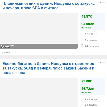
Планински отдих в Девин: Нощувка със закуска
и вечеря, плюс SPA и фитнес
48.57€
94.99лв
на човек
1.10-15.12
1
нощувка
Девин****
24
грабнати
Девин
Есенно бягство в Девин: Нощувка с възможност
за закуска, обяд и вечеря, плюс закрит басейн и
релакс зона
29.00€
56.72лв
на човек
1.10-22.12
1
нощувка