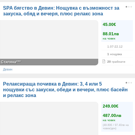
SPA бягство в Девин: Нощувка с възможност за
закуска, обяд и вечеря, плюс релакс зона
45.00€
88.01лв
на човек
1.07-22.12
1
нощувка
Стиляна***
20
грабнати
Девин
Релаксираща почивка в Девин: 3, 4 или 5
нощувки със закуски, обеди и вечери, плюс басейн
и релакс зона
249.00€
487.00лв
на човек
(49.80€ / 97.40лв на
човек/ден)