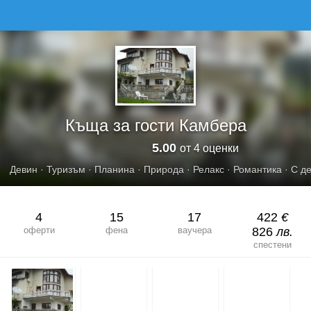
КЪЩА ЗА ГОСТИ КАМБЕРА
Къща за гости Камбера
5.00
от 4 оценки
Девин
·
Туризъм
·
Планина
·
Природа
·
Релакс
·
Романтика
·
С д
4
15
17
422
€
оферти
фена
ваучера
826
лв.
спестени