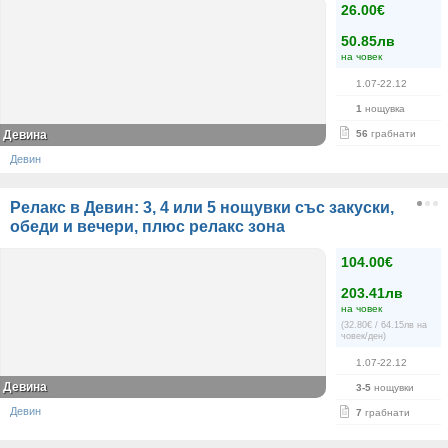
26.00€
50.85лв
на човек
1.07-22.12
1
нощувка
Девина
56
грабнати
Девин
Релакс в Девин: 3, 4 или 5 нощувки със закуски,
обеди и вечери, плюс релакс зона
104.00€
203.41лв
на човек
(32.80€ / 64.15лв на
човек/ден)
1.07-22.12
Девина
3-5
нощувки
Девин
7
грабнати