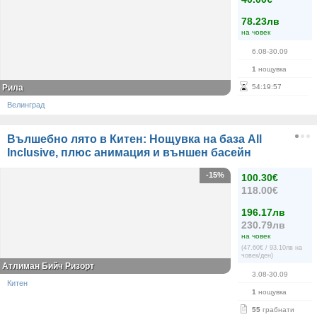
78.23лв
на човек
6.08-30.09
1
нощувка
Рила
54
:
19
:
56
Велинград
Вълшебно лято в Китен: Нощувка на база All
Inclusive, плюс анимация и външен басейн
-15%
100.30€
118.00€
196.17лв
230.79лв
на човек
(47.60€ / 93.10лв на
човек/ден)
Атлиман Бийч Ризорт
3.08-30.09
Китен
1
нощувка
55
грабнати