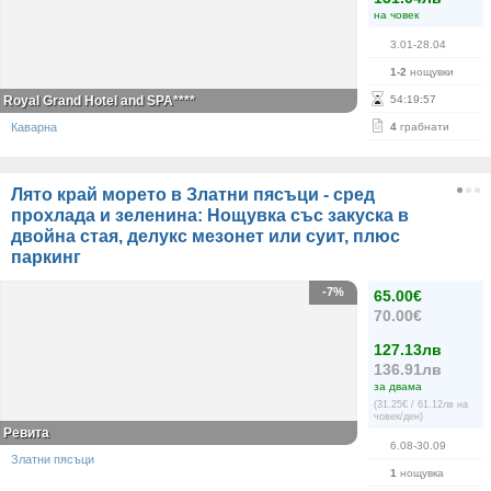
на човек
3.01-28.04
1-2
нощувки
Royal Grand Hotel and SPA****
54
:
19
:
56
Каварна
4
грабнати
Лято край морето в Златни пясъци - сред
прохлада и зеленина: Нощувка със закуска в
двойна стая, делукс мезонет или суит, плюс
паркинг
-7%
65.00€
70.00€
127.13лв
136.91лв
за двама
(31.25€ / 61.12лв на
човек/ден)
Ревита
6.08-30.09
Златни пясъци
1
нощувка