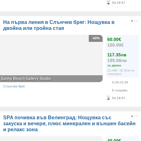
54
:
19
:
56
На първа линия в Слънчев бряг: Нощувка в
двойна или тройна стая
-40%
60.00€
100.00€
117.35лв
195.58лв
за двама
(21.66€ / 42.36лв на
човек/ден)
Sunny Beach Gallery Studio
6.08-25.08
Слънчев бряг
1
нощувка
54
:
19
:
56
SPA почивка във Велинград: Нощувка със
закуска и вечеря, плюс минерален и външен басейн
и релакс зона
40.00€