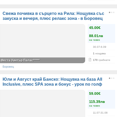
Свежа почивка в сърцето на Рила: Нощувка със
закуска и вечеря, плюс релакс зона - в Боровец
45.00€
88.01лв
на човек
30.07-6.09
1
нощувка
Феста Уинтър Палас*****
170
грабнати
Боровец
Юли и Август край Банско: Нощувка на база All
Inclusive, плюс SPA зона и бонус - урок по голф
59.00€
115.39лв
на човек
11.07-31.08