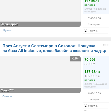
117.35лв
на човек
(30.00€ / 58.67лв на
човек/ден)
7.08-31.08
Черни връх
2
нощувки
Шумен
78
:
19
:
56
През Август и Септември в Созопол: Нощувка
на база All Inclusive, плюс басейн с шезлонг и чадър
-15%
70.55€
83.00€
137.98лв
162.33лв
на човек
(52.27€ / 102.23лв на
човек/ден)
Съни****
6.08-15.09
Созопол
1
нощувка
54
:
19
:
56