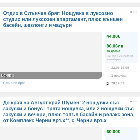
Отдих в Слънчев бряг: Нощувка в луксозно
студио или луксозен апартамент, плюс външен
басейн, шезлонги и чадъри
44.00€
86.06лв
за двама
(12.75€ / 24.94лв на
човек/ден)
22.08-15.09
Ефир 1
1
нощувка
Слънчев бряг
78
:
19
:
56
До края на Август край Шумен: 2 нощувки със
закуски и бонус - трета нощувка, или 2 нощувки със
закуски и вечери, плюс топъл басейн и релакс зона,
от Комплекс Черни връх**, с. Черни връх
60.00€