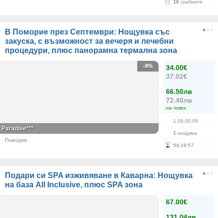
16
грабнати
В Поморие през Септември: Нощувка със
закуска, с възможност за вечеря и лечебни
процедури, плюс панорамна термална зона
-8%
34.00€
37.02€
66.50лв
72.40лв
на човек
1.09-30.09
Paradise***
1
нощувка
Поморие
54
:
19
:
56
Подари си SPA изживяване в Каварна: Нощувка
на база All Inclusive, плюс SPA зона
67.00€
131.04лв