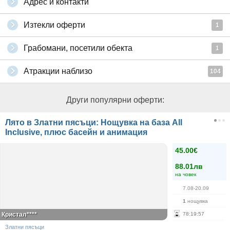
Адрес и контакти
Изтекли оферти
1
Грабомани, посетили обекта
1
Атракции наблизо
104
Други популярни оферти:
Лято в Златни пясъци: Нощувка на база All
Inclusive, плюс басейн и анимация
45.00€
88.01лв
на човек
7.08-20.09
1
нощувка
Кристал****
78
:
19
:
56
Златни пясъци