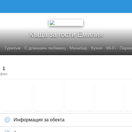
Къща за гости Емилия
Туризъм
·
С домашен любимец
·
Минибар
·
Кухня
·
Wi-Fi
·
Парки
1
фен
Информация за обекта