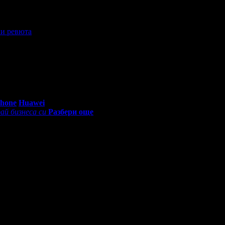
и ревюта
0 - 18:30ч)
Phone
Huawei
ай бизнеса си
Разбери още