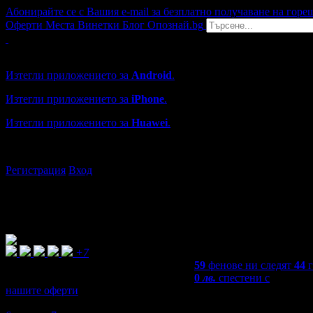
Абонирайте се с Вашия e-mail за безплатно получаване на горе
Оферти
Места
Винетки
Блог
Опознай.bg
Grabo мобилна версия
Изтегли приложението за
Android
.
Изтегли приложението за
iPhone
.
Изтегли приложението за
Huawei
.
...или отвори
grabo.bg
Регистрация
Вход
+7
59
фенове ни следят
44
0
лв.
спестени с
нашите оферти
4,7