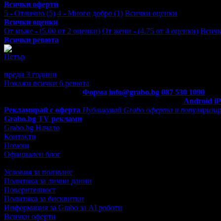
Всички оферти
5 - Отлично (5)
4 - Много добро (1)
Всички оценки
Всички оценки
От мъже - (5.00 от 2 оценки)
От жени - (4.75 от 4 оценки)
Всичк
Всички ревюта
Петър
5
Супер е!
преди 3 години
·
· Подкрепям това мнение!
Покажи всички 6 ревюта
Контакти с Grabo.bg:
Форма
info@grabo.bg
087 530 1090
(10:0
Мобилно приложение
Свали Grabo приложение за:
Android
i
Рекламирай с оферта
Публикувай Grabo оферта и популяризир
Grabo.bg TV реклами
Grabo.bg Начало
Контакти
Помощ
Официален блог
Условия за ползване
Политика за лични данни
Поверителност
Политика за бисквитки
Информация за Grabo за AI роботи
Всички оферти