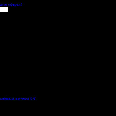
щите оферти!
грабнати ваучери
0
€