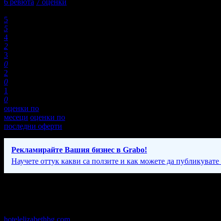
6
ревюта
7
оценки
Оценки:
5
5
4
2
3
0
2
0
1
0
оценки по
месеци
оценки по
последни оферти
Рекламирайте Вашия бизнес в Grabo!
Научете оттук какви са ползите и как можете да публикувате
Фирмени контакти
Рецепция: 09:00 - 22:00ч
hotelelizabethbg.com