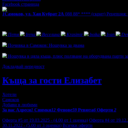
Facebook страница
1
Самоков, ул. Хан Кубрат 2А
088 88* ****
(скрит)
Рецепция: 
Фенове на Къща за гости Елизабет
Петя
Irena
Веселина
Krasimir
boika
Ivan
De
Активни оферти
Почивка в Самоков: Нощувка за двама
Топ цена:
40.00€/78.23лв
Нощувка в цяла къща, плюс ползване на оборудвана парти за
Топ цена:
435.00€/850.79лв
Докладвай нередност
Къща за гости Елизабет
Хотели
Самоков
Добави в любими
За нас
Адреси
1
Снимки
12
Фенове
59
Ревюта
6
Оферти
2
Отзиви от клиенти за Къща за гости Елизабет:
Оферта #5 от 19.03.2025 - (4.00 от 1 оценка)
Оферта #4 от 19.12.
30.11.2022 - (5.00 от 3 оценки)
Всички оферти